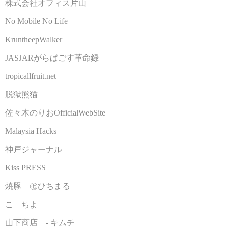
株式会社オフィス片山
No Mobile No Life
KruntheepWalker
JASJARがらぱごす革命録
tropicallfruit.net
脱獄熊猫
佐々木のりおOfficialWebSite
Malaysia Hacks
神戸ジャーナル
Kiss PRESS
焼豚 ㊆ひちまる
こゝちよ
山下商店 - キムチ