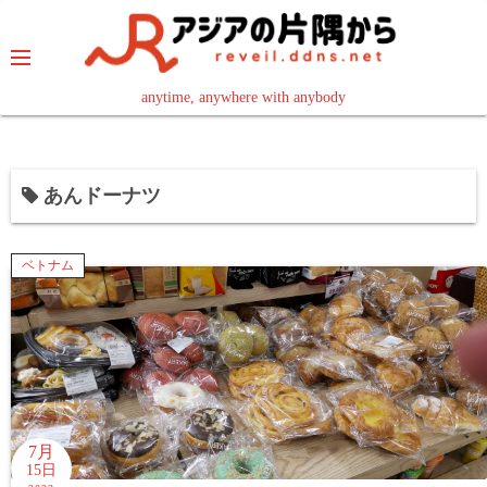
コ
ン
テ
ン
anytime, anywhere with anybody
read in your language
ツ
へ
ス
あんドーナツ
キ
ッ
プ
ベトナム
7月
15日