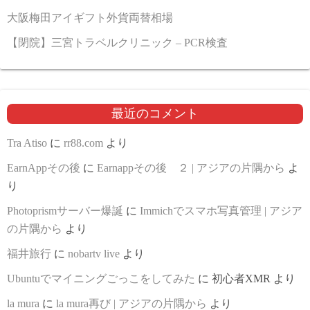
大阪梅田アイギフト外貨両替相場
【閉院】三宮トラベルクリニック – PCR検査
最近のコメント
Tra Atiso
に
rr88.com
より
EarnAppその後
に
Earnappその後 ２ | アジアの片隅から
よ
り
Photoprismサーバー爆誕
に
Immichでスマホ写真管理 | アジア
の片隅から
より
福井旅行
に
nobartv live
より
Ubuntuでマイニングごっこをしてみた
に
初心者XMR
より
la mura
に
la mura再び | アジアの片隅から
より