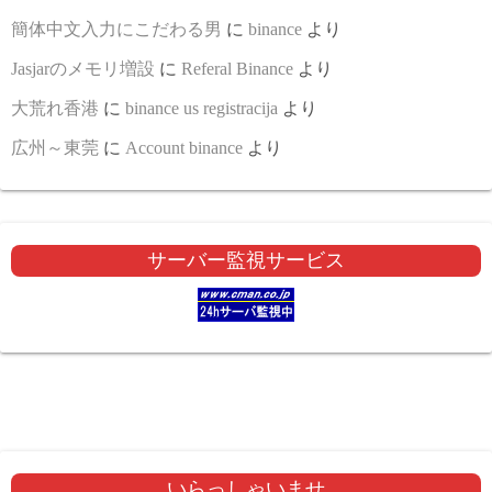
簡体中文入力にこだわる男
に
binance
より
Jasjarのメモリ増設
に
Referal Binance
より
大荒れ香港
に
binance us registracija
より
広州～東莞
に
Account binance
より
サーバー監視サービス
いらっしゃいませ