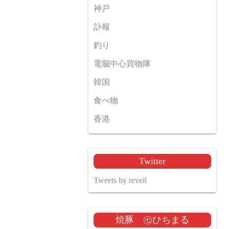
神戸
訃報
釣り
電脳中心買物隊
韓国
食べ物
香港
Twitter
Tweets by reveil
焼豚 ㊆ひちまる