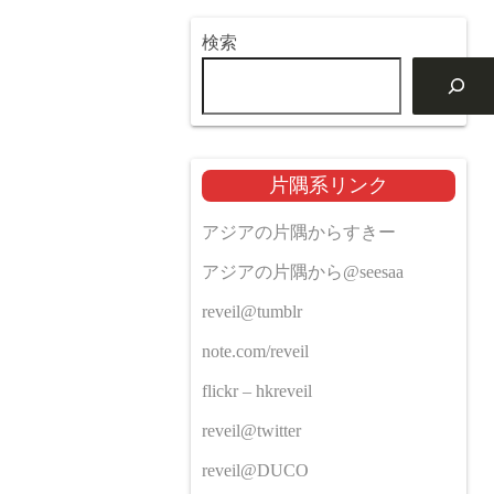
検索
片隅系リンク
アジアの片隅からすきー
アジアの片隅から@seesaa
reveil@tumblr
note.com/reveil
flickr – hkreveil
reveil@twitter
reveil@DUCO