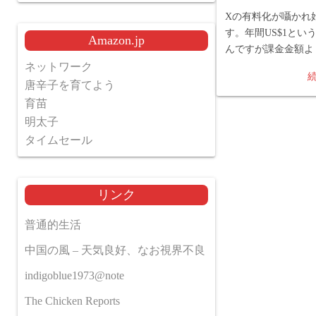
Xの有料化が囁かれ
す。年間US$1とい
Amazon.jp
んですが課金金額よ
ネットワーク
唐辛子を育てよう
育苗
明太子
タイムセール
リンク
普通的生活
中国の風 – 天気良好、なお視界不良
indigoblue1973@note
The Chicken Reports