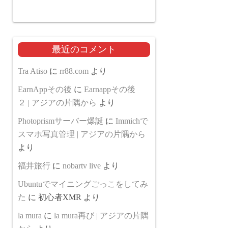
最近のコメント
Tra Atiso
に
rr88.com
より
EarnAppその後
に
Earnappその後
２ | アジアの片隅から
より
Photoprismサーバー爆誕
に
Immichで
スマホ写真管理 | アジアの片隅から
より
福井旅行
に
nobartv live
より
Ubuntuでマイニングごっこをしてみ
た
に
初心者XMR
より
la mura
に
la mura再び | アジアの片隅