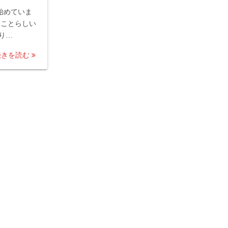
始めていま
うことらしい
り…
続きを読む