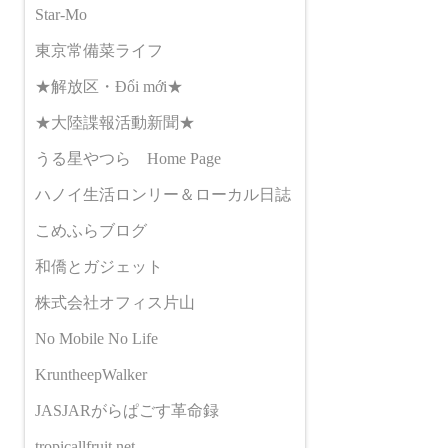
Star-Mo
東京常備菜ライフ
★解放区・Đổi mới★
★大陸諜報活動新聞★
うる星やつら Home Page
ハノイ生活ロンリー＆ローカル日誌
こめふらブログ
和僑とガジェット
株式会社オフィス片山
No Mobile No Life
KruntheepWalker
JASJARがらぱごす革命録
tropicallfruit.net