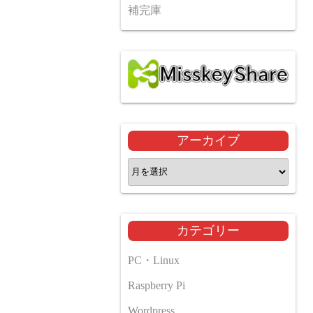
補完庫
アーカイブ
ア
ー
カ
イ
カテゴリー
ブ
PC・Linux
Raspberry Pi
Wordpress