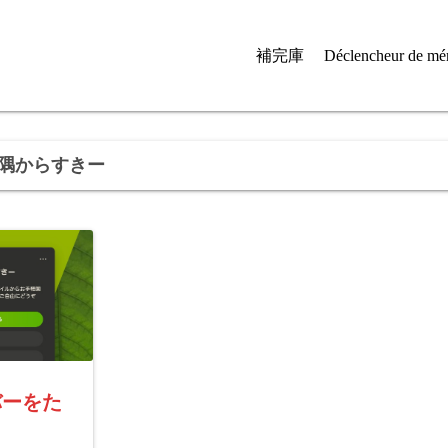
補完庫
Déclencheur de mé
隅からすきー
ーバーをた