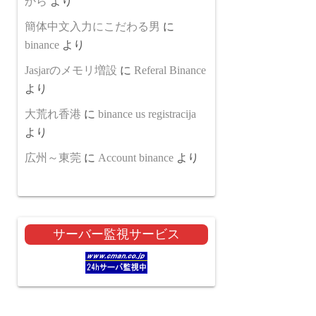
から
より
簡体中文入力にこだわる男
に
binance
より
Jasjarのメモリ増設
に
Referal Binance
より
大荒れ香港
に
binance us registracija
より
広州～東莞
に
Account binance
より
サーバー監視サービス