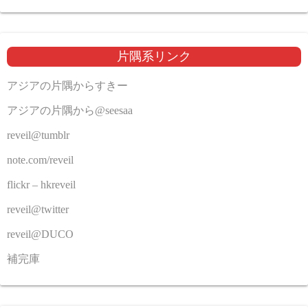
片隅系リンク
アジアの片隅からすきー
アジアの片隅から@seesaa
reveil@tumblr
note.com/reveil
flickr – hkreveil
reveil@twitter
reveil@DUCO
補完庫