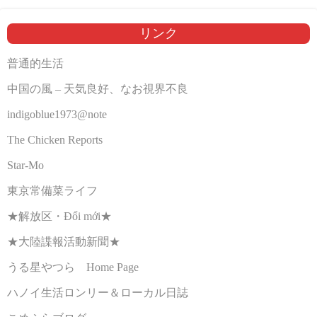
リンク
普通的生活
中国の風 – 天気良好、なお視界不良
indigoblue1973@note
The Chicken Reports
Star-Mo
東京常備菜ライフ
★解放区・Đổi mới★
★大陸諜報活動新聞★
うる星やつら Home Page
ハノイ生活ロンリー＆ローカル日誌