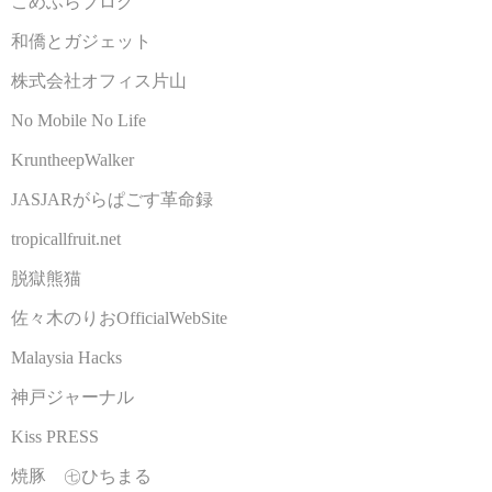
こめふらブログ
和僑とガジェット
株式会社オフィス片山
No Mobile No Life
KruntheepWalker
JASJARがらぱごす革命録
tropicallfruit.net
脱獄熊猫
佐々木のりおOfficialWebSite
Malaysia Hacks
神戸ジャーナル
Kiss PRESS
焼豚 ㊆ひちまる