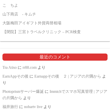
こゝちよ
山下商店 - キムチ
大阪梅田アイギフト外貨両替相場
【閉院】三宮トラベルクリニック – PCR検査
最近のコメント
Tra Atiso
に
rr88.com
より
EarnAppその後
に
Earnappその後 ２ | アジアの片隅から
よ
り
Photoprismサーバー爆誕
に
Immichでスマホ写真管理 | アジア
の片隅から
より
福井旅行
に
nobartv live
より