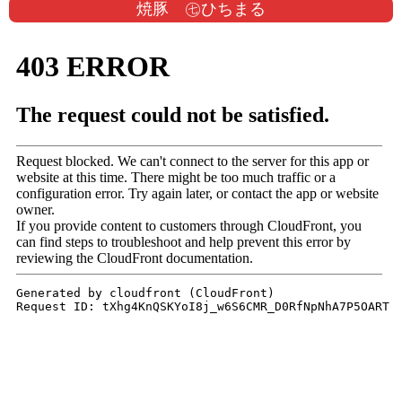
焼豚 ㊆ひちまる