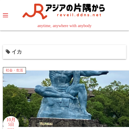
コ
ン
テ
ン
anytime, anywhere with anybody
read in your language
ツ
へ
ス
イカ
キ
ッ
プ
社会・生活
10月
5日