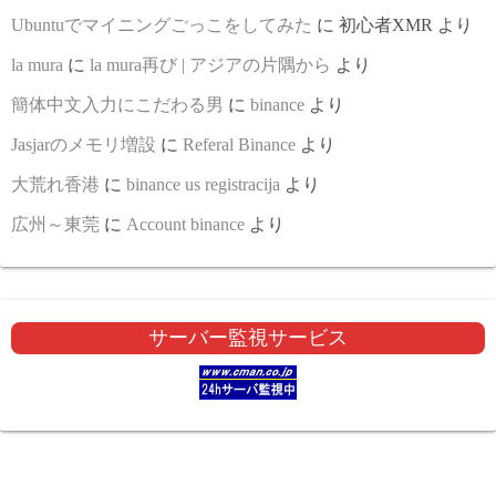
Ubuntuでマイニングごっこをしてみた
に
初心者XMR
より
la mura
に
la mura再び | アジアの片隅から
より
簡体中文入力にこだわる男
に
binance
より
Jasjarのメモリ増設
に
Referal Binance
より
大荒れ香港
に
binance us registracija
より
広州～東莞
に
Account binance
より
サーバー監視サービス