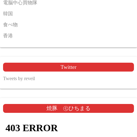
電脳中心買物隊
韓国
食べ物
香港
Twitter
Tweets by reveil
焼豚 ㊆ひちまる