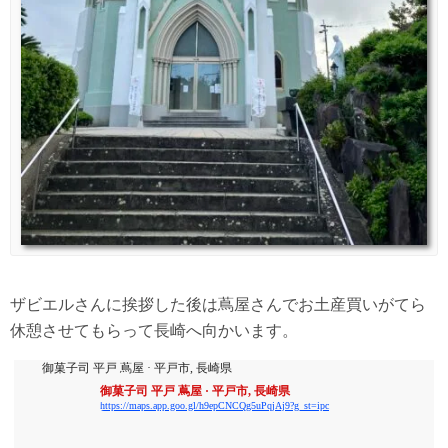
ザビエルさんに挨拶した後は蔦屋さんでお土産買いがてら
休憩させてもらって長崎へ向かいます。
御菓子司 平戸 蔦屋 · 平戸市, 長崎県
御菓子司 平戸 蔦屋 · 平戸市, 長崎県
https://maps.app.goo.gl/h9epCNCQg5uPqjAj9?g_st=ipc