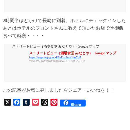
2時間半ほどかけて長崎に到着、ホテルにチェックインした
あとはホテルのフロントさんに教えて頂いたお店で晩御飯
食べて就寝・・・・
ストリートビュー（酒場食堂 みなとや）· Google マップ
ストリートビュー（酒場食堂 みなとや）· Google マップ
https://maps.app.goo.gl/EuFnx2tthaHan7iJ8
〒850-0034 長崎県長崎市樺島町６−１２ 玉江ビル １Ｆ
この記事がお気に召しましたらシェア・いいねを！！
X
F
T
P
T
P
Share
a
u
o
h
i
c
m
c
r
n
e
b
k
e
t
b
l
e
a
e