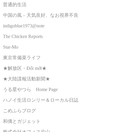
普通的生活
中国の風 – 天気良好、なお視界不良
indigoblue1973@note
The Chicken Reports
Star-Mo
東京常備菜ライフ
★解放区・Đổi mới★
★大陸諜報活動新聞★
うる星やつら Home Page
ハノイ生活ロンリー＆ローカル日誌
こめふらブログ
和僑とガジェット
株式会社オフィス片山