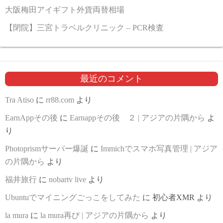
大阪梅田アイギフト外貨両替相場
【閉院】三宮トラベルクリニック – PCR検査
最近のコメント
Tra Atiso
に
rr88.com
より
EarnAppその後
に
Earnappその後 ２ | アジアの片隅から
よ
り
Photoprismサーバー爆誕
に
Immichでスマホ写真管理 | アジア
の片隅から
より
福井旅行
に
nobartv live
より
Ubuntuでマイニングごっこをしてみた
に
初心者XMR
より
la mura
に
la mura再び | アジアの片隅から
より