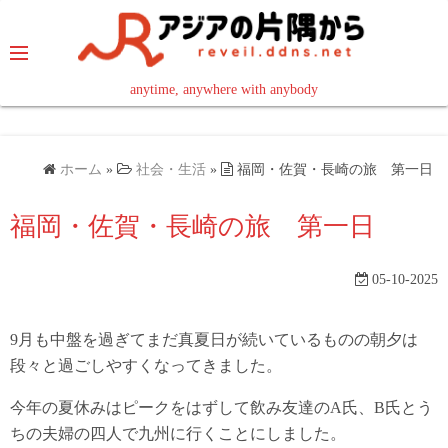
コ
ン
テ
ン
anytime, anywhere with anybody
read in your language
ツ
へ
ス
ホーム
»
社会・生活
»
福岡・佐賀・長崎の旅 第一日
キ
ッ
福岡・佐賀・長崎の旅 第一日
プ
05-10-2025
9月も中盤を過ぎてまだ真夏日が続いているものの朝夕は
段々と過ごしやすくなってきました。
今年の夏休みはピークをはずして飲み友達のA氏、B氏とう
ちの夫婦の四人で九州に行くことにしました。