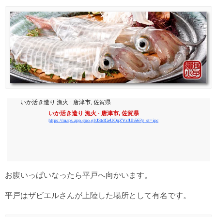
いか活き造り 漁火 · 唐津市, 佐賀県
いか活き造り 漁火 · 唐津市, 佐賀県
https://maps.app.goo.gl/J3tdGeUQqZVzfUh56?g_st=ipc
お腹いっぱいなったら平戸へ向かいます。
平戸はザビエルさんが上陸した場所として有名です。