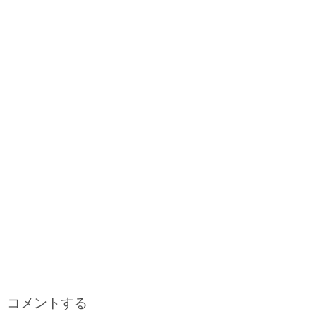
o
r
t
d
r
o
s
e
k
s
t
コメントする