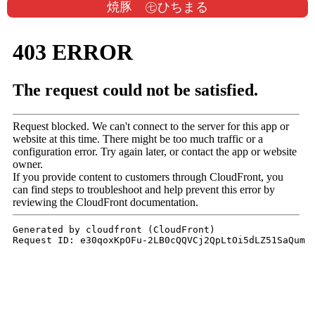
焼豚 ㊆ひちまる