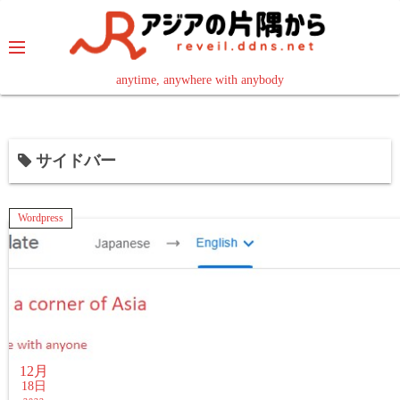
コ
ン
テ
ン
anytime, anywhere with anybody
read in your language
ツ
へ
ス
サイドバー
キ
ッ
プ
Wordpress
12月
18日