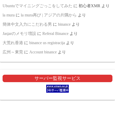
Ubuntuでマイニングごっこをしてみた
に
初心者XMR
より
la mura
に
la mura再び | アジアの片隅から
より
簡体中文入力にこだわる男
に
binance
より
Jasjarのメモリ増設
に
Referal Binance
より
大荒れ香港
に
binance us registracija
より
広州～東莞
に
Account binance
より
サーバー監視サービス