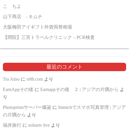
こゝちよ
山下商店 - キムチ
大阪梅田アイギフト外貨両替相場
【閉院】三宮トラベルクリニック – PCR検査
最近のコメント
Tra Atiso
に
rr88.com
より
EarnAppその後
に
Earnappその後 ２ | アジアの片隅から
よ
り
Photoprismサーバー爆誕
に
Immichでスマホ写真管理 | アジア
の片隅から
より
福井旅行
に
nobartv live
より