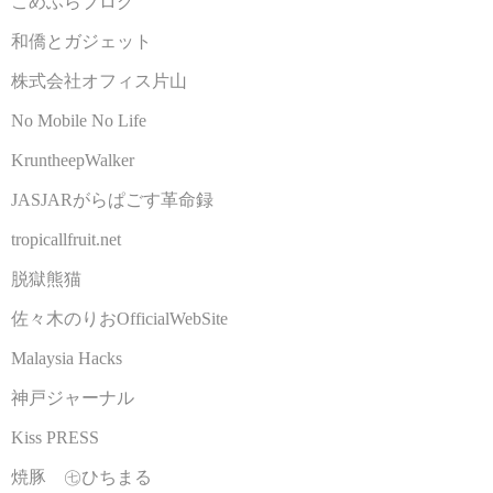
こめふらブログ
和僑とガジェット
株式会社オフィス片山
No Mobile No Life
KruntheepWalker
JASJARがらぱごす革命録
tropicallfruit.net
脱獄熊猫
佐々木のりおOfficialWebSite
Malaysia Hacks
神戸ジャーナル
Kiss PRESS
焼豚 ㊆ひちまる