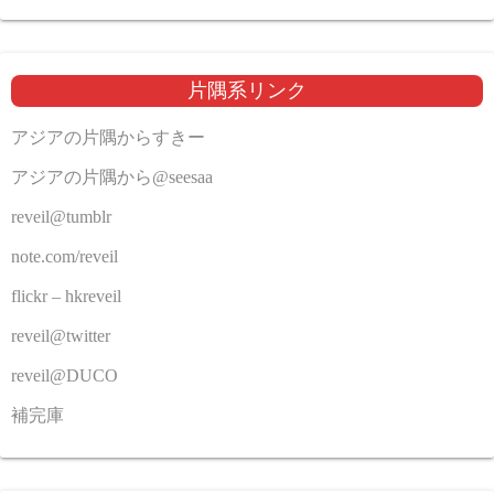
片隅系リンク
アジアの片隅からすきー
アジアの片隅から@seesaa
reveil@tumblr
note.com/reveil
flickr – hkreveil
reveil@twitter
reveil@DUCO
補完庫