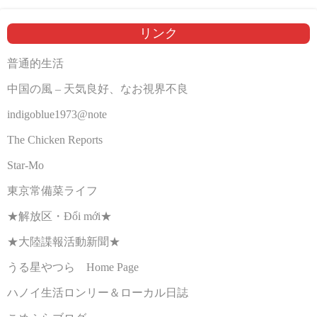
リンク
普通的生活
中国の風 – 天気良好、なお視界不良
indigoblue1973@note
The Chicken Reports
Star-Mo
東京常備菜ライフ
★解放区・Đổi mới★
★大陸諜報活動新聞★
うる星やつら Home Page
ハノイ生活ロンリー＆ローカル日誌