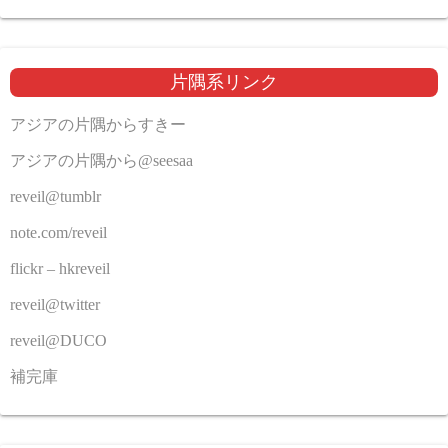
片隅系リンク
アジアの片隅からすきー
アジアの片隅から@seesaa
reveil@tumblr
note.com/reveil
flickr – hkreveil
reveil@twitter
reveil@DUCO
補完庫