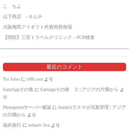
こゝちよ
山下商店 - キムチ
大阪梅田アイギフト外貨両替相場
【閉院】三宮トラベルクリニック – PCR検査
最近のコメント
Tra Atiso
に
rr88.com
より
EarnAppその後
に
Earnappその後 ２ | アジアの片隅から
よ
り
Photoprismサーバー爆誕
に
Immichでスマホ写真管理 | アジア
の片隅から
より
福井旅行
に
nobartv live
より