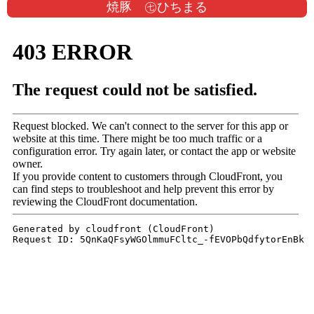
焼豚 ㊆ひちまる