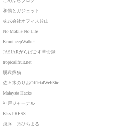
こめふらブログ
和僑とガジェット
株式会社オフィス片山
No Mobile No Life
KruntheepWalker
JASJARがらぱごす革命録
tropicallfruit.net
脱獄熊猫
佐々木のりおOfficialWebSite
Malaysia Hacks
神戸ジャーナル
Kiss PRESS
焼豚 ㊆ひちまる