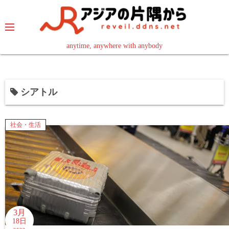
コ
ン
テ
ン
anytime, anywhere with anybody
read in your language
ツ
へ
ス
シアトル
キ
ッ
プ
社会・生活
3月
18日