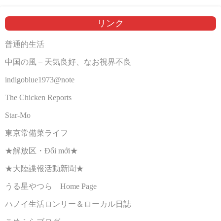
リンク
普通的生活
中国の風 – 天気良好、なお視界不良
indigoblue1973@note
The Chicken Reports
Star-Mo
東京常備菜ライフ
★解放区・Đổi mới★
★大陸諜報活動新聞★
うる星やつら Home Page
ハノイ生活ロンリー＆ローカル日誌