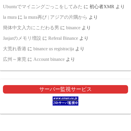
Ubuntuでマイニングごっこをしてみた
に
初心者XMR
より
la mura
に
la mura再び | アジアの片隅から
より
簡体中文入力にこだわる男
に
binance
より
Jasjarのメモリ増設
に
Referal Binance
より
大荒れ香港
に
binance us registracija
より
広州～東莞
に
Account binance
より
サーバー監視サービス