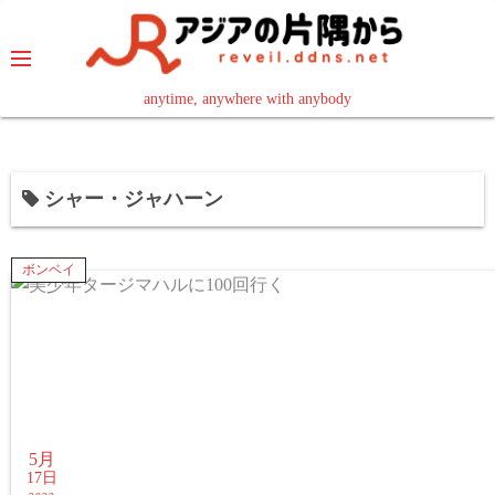
コ
ン
テ
ン
anytime, anywhere with anybody
read in your language
ツ
へ
ス
シャー・ジャハーン
キ
ッ
プ
ボンベイ
5月
17日