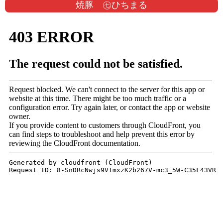
焼豚 ㊆ひちまる