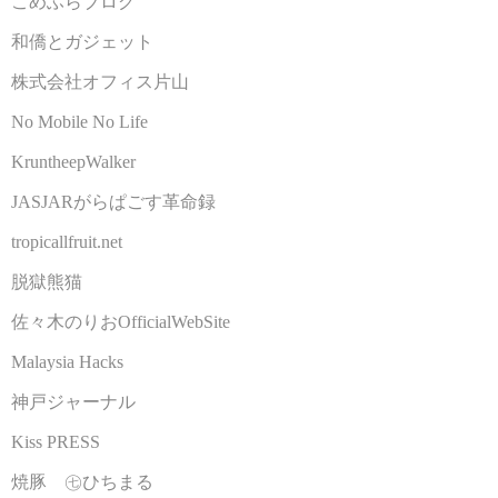
こめふらブログ
和僑とガジェット
株式会社オフィス片山
No Mobile No Life
KruntheepWalker
JASJARがらぱごす革命録
tropicallfruit.net
脱獄熊猫
佐々木のりおOfficialWebSite
Malaysia Hacks
神戸ジャーナル
Kiss PRESS
焼豚 ㊆ひちまる