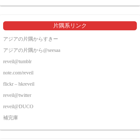
片隅系リンク
アジアの片隅からすきー
アジアの片隅から@seesaa
reveil@tumblr
note.com/reveil
flickr – hkreveil
reveil@twitter
reveil@DUCO
補完庫