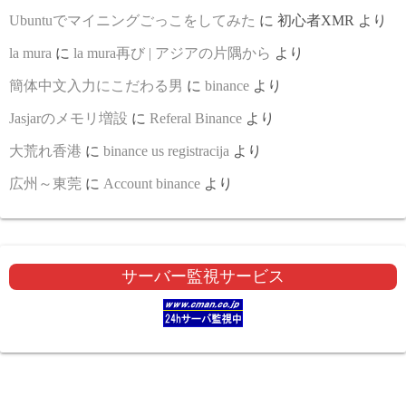
Ubuntuでマイニングごっこをしてみた
に
初心者XMR
より
la mura
に
la mura再び | アジアの片隅から
より
簡体中文入力にこだわる男
に
binance
より
Jasjarのメモリ増設
に
Referal Binance
より
大荒れ香港
に
binance us registracija
より
広州～東莞
に
Account binance
より
サーバー監視サービス