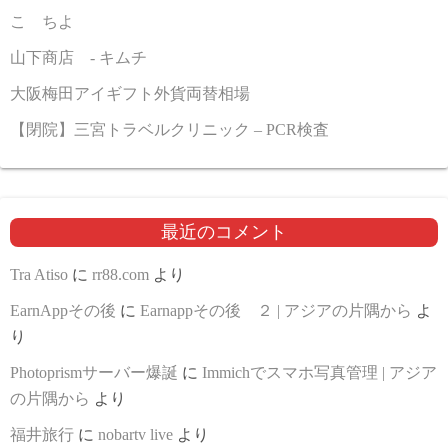
こゝちよ
山下商店 - キムチ
大阪梅田アイギフト外貨両替相場
【閉院】三宮トラベルクリニック – PCR検査
最近のコメント
Tra Atiso
に
rr88.com
より
EarnAppその後
に
Earnappその後 ２ | アジアの片隅から
よ
り
Photoprismサーバー爆誕
に
Immichでスマホ写真管理 | アジア
の片隅から
より
福井旅行
に
nobartv live
より