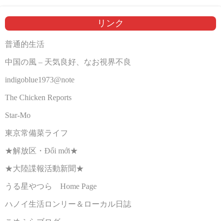
リンク
普通的生活
中国の風 – 天気良好、なお視界不良
indigoblue1973@note
The Chicken Reports
Star-Mo
東京常備菜ライフ
★解放区・Đổi mới★
★大陸諜報活動新聞★
うる星やつら Home Page
ハノイ生活ロンリー＆ローカル日誌