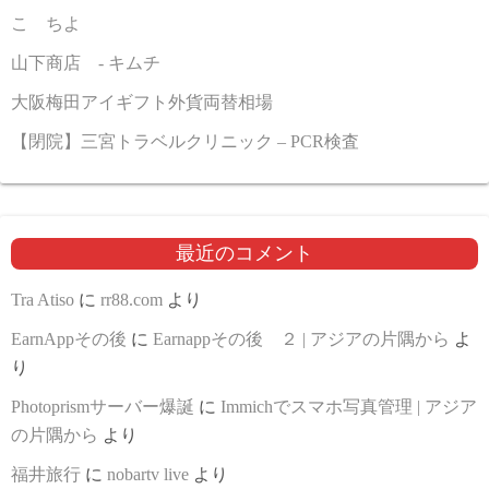
こゝちよ
山下商店 - キムチ
大阪梅田アイギフト外貨両替相場
【閉院】三宮トラベルクリニック – PCR検査
最近のコメント
Tra Atiso
に
rr88.com
より
EarnAppその後
に
Earnappその後 ２ | アジアの片隅から
よ
り
Photoprismサーバー爆誕
に
Immichでスマホ写真管理 | アジア
の片隅から
より
福井旅行
に
nobartv live
より