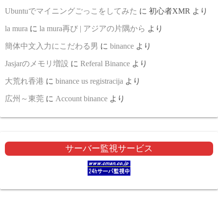
Ubuntuでマイニングごっこをしてみた
に
初心者XMR
より
la mura
に
la mura再び | アジアの片隅から
より
簡体中文入力にこだわる男
に
binance
より
Jasjarのメモリ増設
に
Referal Binance
より
大荒れ香港
に
binance us registracija
より
広州～東莞
に
Account binance
より
サーバー監視サービス