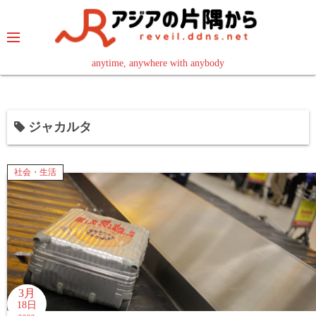
コ
ン
テ
ン
anytime, anywhere with anybody
read in your language
ツ
へ
ス
ジャカルタ
キ
ッ
プ
社会・生活
3月
18日