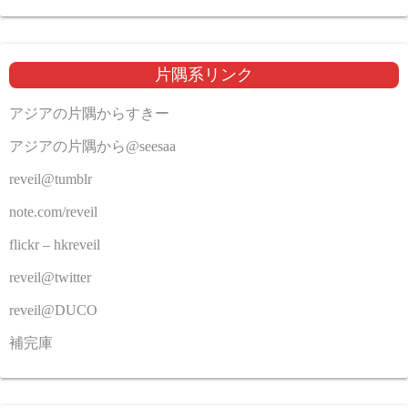
片隅系リンク
アジアの片隅からすきー
アジアの片隅から@seesaa
reveil@tumblr
note.com/reveil
flickr – hkreveil
reveil@twitter
reveil@DUCO
補完庫