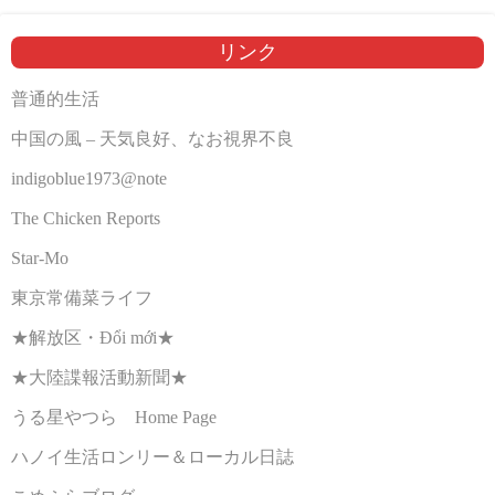
リンク
普通的生活
中国の風 – 天気良好、なお視界不良
indigoblue1973@note
The Chicken Reports
Star-Mo
東京常備菜ライフ
★解放区・Đổi mới★
★大陸諜報活動新聞★
うる星やつら Home Page
ハノイ生活ロンリー＆ローカル日誌