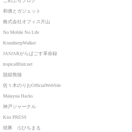
こめふらブログ
和僑とガジェット
株式会社オフィス片山
No Mobile No Life
KruntheepWalker
JASJARがらぱごす革命録
tropicallfruit.net
脱獄熊猫
佐々木のりおOfficialWebSite
Malaysia Hacks
神戸ジャーナル
Kiss PRESS
焼豚 ㊆ひちまる