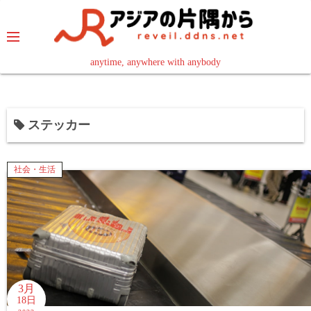
コ
ン
テ
ン
anytime, anywhere with anybody
read in your language
ツ
へ
ス
ステッカー
キ
ッ
プ
社会・生活
3月
18日