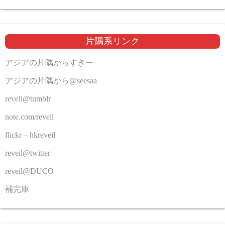
片隅系リンク
アジアの片隅からすきー
アジアの片隅から@seesaa
reveil@tumblr
note.com/reveil
flickr – hkreveil
reveil@twitter
reveil@DUCO
補完庫