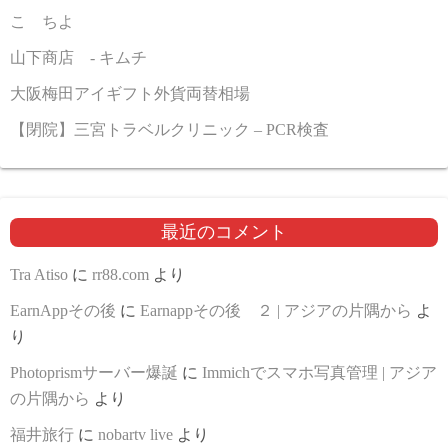
こゝちよ
山下商店 - キムチ
大阪梅田アイギフト外貨両替相場
【閉院】三宮トラベルクリニック – PCR検査
最近のコメント
Tra Atiso
に
rr88.com
より
EarnAppその後
に
Earnappその後 ２ | アジアの片隅から
よ
り
Photoprismサーバー爆誕
に
Immichでスマホ写真管理 | アジア
の片隅から
より
福井旅行
に
nobartv live
より