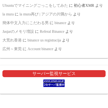
Ubuntuでマイニングごっこをしてみた
に
初心者XMR
より
la mura
に
la mura再び | アジアの片隅から
より
簡体中文入力にこだわる男
に
binance
より
Jasjarのメモリ増設
に
Referal Binance
より
大荒れ香港
に
binance us registracija
より
広州～東莞
に
Account binance
より
サーバー監視サービス