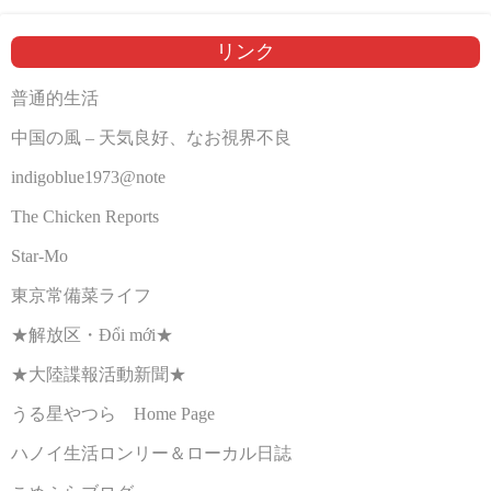
リンク
普通的生活
中国の風 – 天気良好、なお視界不良
indigoblue1973@note
The Chicken Reports
Star-Mo
東京常備菜ライフ
★解放区・Đổi mới★
★大陸諜報活動新聞★
うる星やつら Home Page
ハノイ生活ロンリー＆ローカル日誌