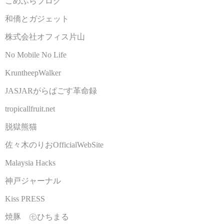
こめふらブログ
和僑とガジェット
株式会社オフィス片山
No Mobile No Life
KruntheepWalker
JASJARがらぱごす革命録
tropicallfruit.net
脱獄熊猫
佐々木のりおOfficialWebSite
Malaysia Hacks
神戸ジャーナル
Kiss PRESS
焼豚 ㊆ひちまる