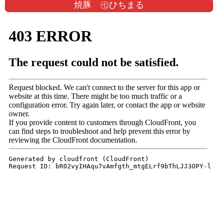
焼豚 ㊆ひちまる