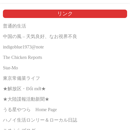
リンク
普通的生活
中国の風 – 天気良好、なお視界不良
indigoblue1973@note
The Chicken Reports
Star-Mo
東京常備菜ライフ
★解放区・Đổi mới★
★大陸諜報活動新聞★
うる星やつら Home Page
ハノイ生活ロンリー＆ローカル日誌