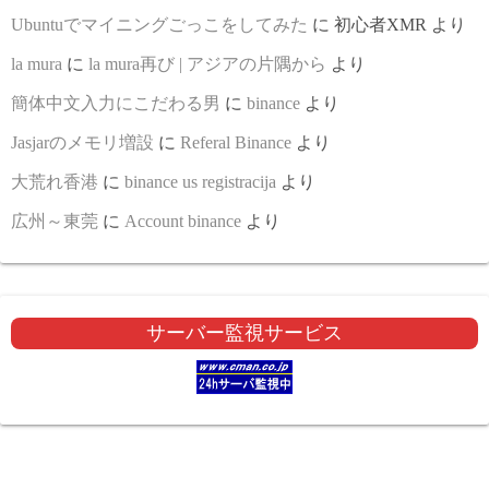
Ubuntuでマイニングごっこをしてみた
に
初心者XMR
より
la mura
に
la mura再び | アジアの片隅から
より
簡体中文入力にこだわる男
に
binance
より
Jasjarのメモリ増設
に
Referal Binance
より
大荒れ香港
に
binance us registracija
より
広州～東莞
に
Account binance
より
サーバー監視サービス