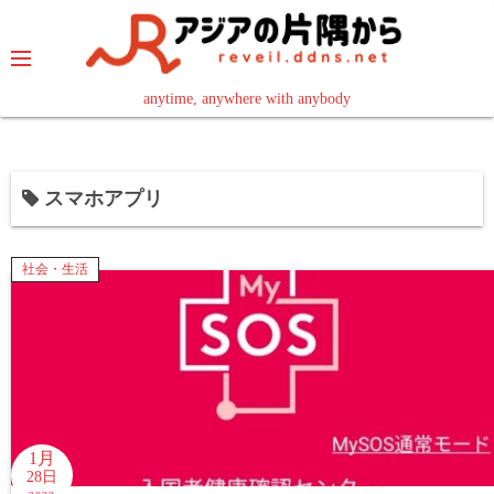
コ
ン
テ
ン
anytime, anywhere with anybody
read in your language
ツ
へ
ス
スマホアプリ
キ
ッ
プ
社会・生活
1月
28日