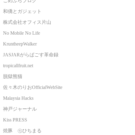
こめふらブログ
和僑とガジェット
株式会社オフィス片山
No Mobile No Life
KruntheepWalker
JASJARがらぱごす革命録
tropicallfruit.net
脱獄熊猫
佐々木のりおOfficialWebSite
Malaysia Hacks
神戸ジャーナル
Kiss PRESS
焼豚 ㊆ひちまる