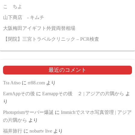
こゝちよ
山下商店 - キムチ
大阪梅田アイギフト外貨両替相場
【閉院】三宮トラベルクリニック – PCR検査
最近のコメント
Tra Atiso
に
rr88.com
より
EarnAppその後
に
Earnappその後 ２ | アジアの片隅から
よ
り
Photoprismサーバー爆誕
に
Immichでスマホ写真管理 | アジア
の片隅から
より
福井旅行
に
nobartv live
より