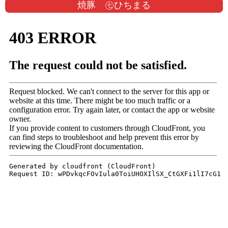
焼豚 ㊆ひちまる