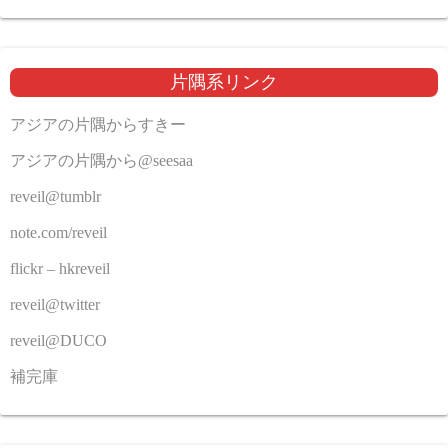
片隅系リンク
アジアの片隅からすきー
アジアの片隅から@seesaa
reveil@tumblr
note.com/reveil
flickr – hkreveil
reveil@twitter
reveil@DUCO
補完庫