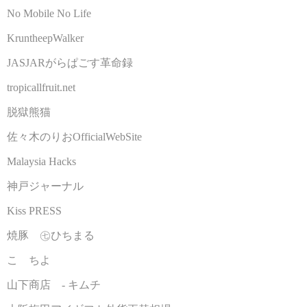
No Mobile No Life
KruntheepWalker
JASJARがらぱごす革命録
tropicallfruit.net
脱獄熊猫
佐々木のりおOfficialWebSite
Malaysia Hacks
神戸ジャーナル
Kiss PRESS
焼豚 ㊆ひちまる
こゝちよ
山下商店 - キムチ