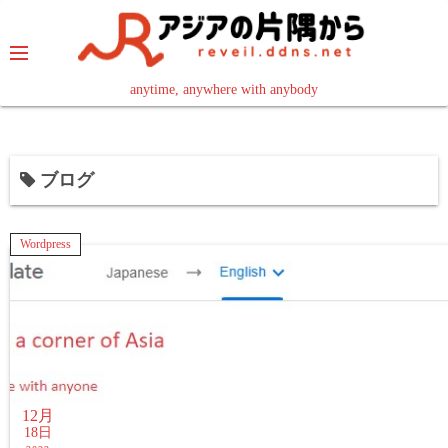
コ
ン
テ
ン
anytime, anywhere with anybody
read in your language
ツ
へ
ス
ブログ
キ
ッ
プ
Wordpress
12月
18日