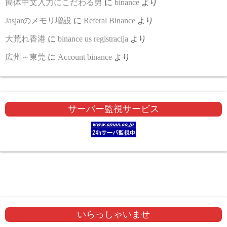
簡体中文入力にこだわる男
に
binance
より
Jasjarのメモリ増設
に
Referal Binance
より
大荒れ香港
に
binance us registracija
より
広州～東莞
に
Account binance
より
サーバー監視サービス
いらっしゃいませ