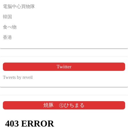
電脳中心買物隊
韓国
食べ物
香港
Twitter
Tweets by reveil
焼豚 ㊆ひちまる