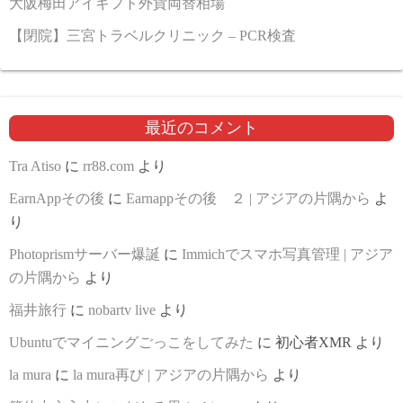
大阪梅田アイギフト外貨両替相場
【閉院】三宮トラベルクリニック – PCR検査
最近のコメント
Tra Atiso
に
rr88.com
より
EarnAppその後
に
Earnappその後 ２ | アジアの片隅から
よ
り
Photoprismサーバー爆誕
に
Immichでスマホ写真管理 | アジア
の片隅から
より
福井旅行
に
nobartv live
より
Ubuntuでマイニングごっこをしてみた
に
初心者XMR
より
la mura
に
la mura再び | アジアの片隅から
より