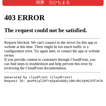
焼豚 ㊆ひちまる