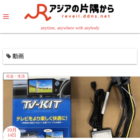
コ
ン
テ
ン
anytime, anywhere with anybody
read in your language
ツ
へ
ス
動画
キ
ッ
プ
社会・生活
10月
14日