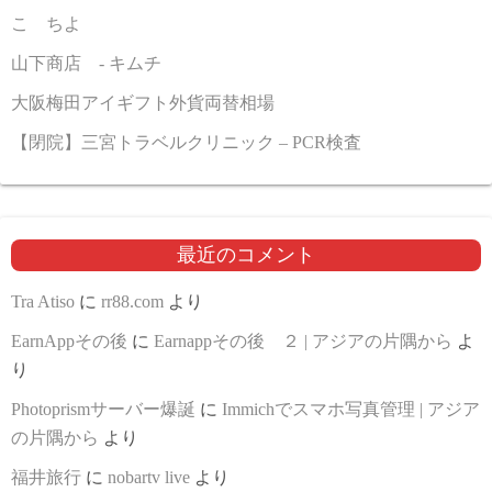
こゝちよ
山下商店 - キムチ
大阪梅田アイギフト外貨両替相場
【閉院】三宮トラベルクリニック – PCR検査
最近のコメント
Tra Atiso
に
rr88.com
より
EarnAppその後
に
Earnappその後 ２ | アジアの片隅から
よ
り
Photoprismサーバー爆誕
に
Immichでスマホ写真管理 | アジア
の片隅から
より
福井旅行
に
nobartv live
より