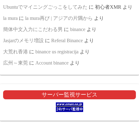
Ubuntuでマイニングごっこをしてみた
に
初心者XMR
より
la mura
に
la mura再び | アジアの片隅から
より
簡体中文入力にこだわる男
に
binance
より
Jasjarのメモリ増設
に
Referal Binance
より
大荒れ香港
に
binance us registracija
より
広州～東莞
に
Account binance
より
サーバー監視サービス