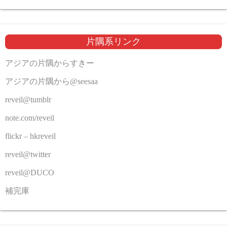
片隅系リンク
アジアの片隅からすきー
アジアの片隅から@seesaa
reveil@tumblr
note.com/reveil
flickr – hkreveil
reveil@twitter
reveil@DUCO
補完庫