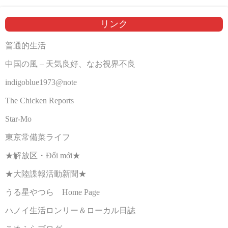
リンク
普通的生活
中国の風 – 天気良好、なお視界不良
indigoblue1973@note
The Chicken Reports
Star-Mo
東京常備菜ライフ
★解放区・Đổi mới★
★大陸諜報活動新聞★
うる星やつら Home Page
ハノイ生活ロンリー＆ローカル日誌