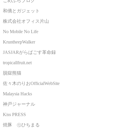
こめふらブログ
和僑とガジェット
株式会社オフィス片山
No Mobile No Life
KruntheepWalker
JASJARがらぱごす革命録
tropicallfruit.net
脱獄熊猫
佐々木のりおOfficialWebSite
Malaysia Hacks
神戸ジャーナル
Kiss PRESS
焼豚 ㊆ひちまる