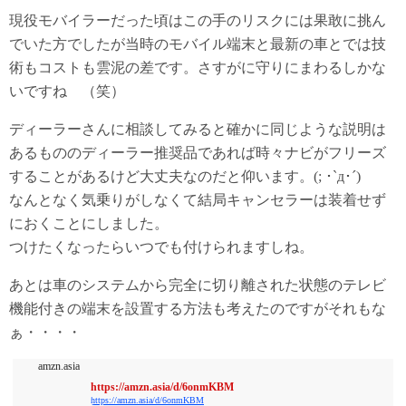
現役モバイラーだった頃はこの手のリスクには果敢に挑ん
でいた方でしたが当時のモバイル端末と最新の車とでは技
術もコストも雲泥の差です。さすがに守りにまわるしかな
いですね （笑）
ディーラーさんに相談してみると確かに同じような説明は
あるもののディーラー推奨品であれば時々ナビがフリーズ
することがあるけど大丈夫なのだと仰います。(; ･`д･´)
なんとなく気乗りがしなくて結局キャンセラーは装着せず
におくことにしました。
つけたくなったらいつでも付けられますしね。
あとは車のシステムから完全に切り離された状態のテレビ
機能付きの端末を設置する方法も考えたのですがそれもな
ぁ・・・・
amzn.asia
https://amzn.asia/d/6onmKBM
https://amzn.asia/d/6onmKBM