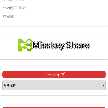
reveil@DUCO
補完庫
アーカイブ
ア
ー
カ
イ