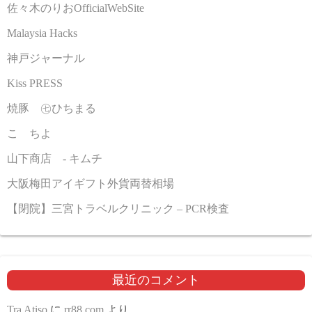
佐々木のりおOfficialWebSite
Malaysia Hacks
神戸ジャーナル
Kiss PRESS
焼豚 ㊆ひちまる
こゝちよ
山下商店 - キムチ
大阪梅田アイギフト外貨両替相場
【閉院】三宮トラベルクリニック – PCR検査
最近のコメント
Tra Atiso
に
rr88.com
より