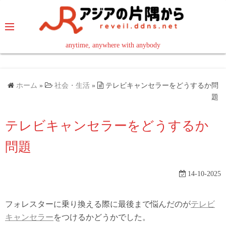
コ
ン
テ
ン
anytime, anywhere with anybody
read in your language
ツ
へ
ス
ホーム
»
社会・生活
»
テレビキャンセラーをどうするか問
キ
題
ッ
テレビキャンセラーをどうするか
プ
問題
14-10-2025
フォレスターに乗り換える際に最後まで悩んだのが
テレビ
キャンセラー
をつけるかどうかでした。