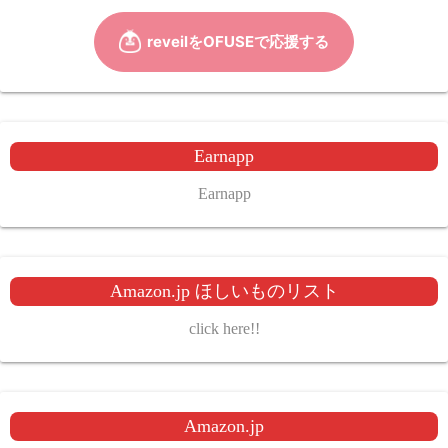
Earnapp
Earnapp
Amazon.jp ほしいものリスト
click here!!
Amazon.jp