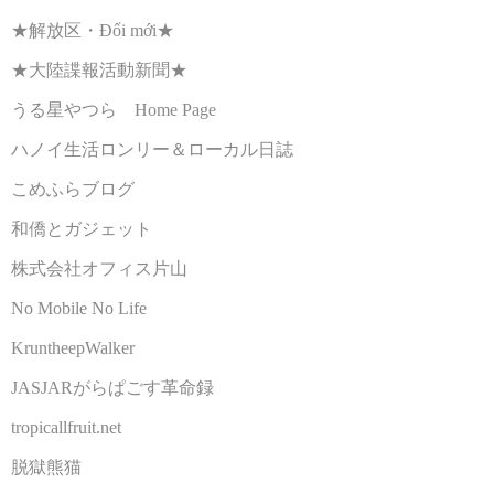
★解放区・Đổi mới★
★大陸諜報活動新聞★
うる星やつら Home Page
ハノイ生活ロンリー＆ローカル日誌
こめふらブログ
和僑とガジェット
株式会社オフィス片山
No Mobile No Life
KruntheepWalker
JASJARがらぱごす革命録
tropicallfruit.net
脱獄熊猫