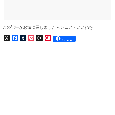
この記事がお気に召しましたらシェア・いいねを！！
X
F
T
P
T
P
Share
a
u
o
h
i
c
m
c
r
n
e
b
k
e
t
b
l
e
a
e
o
r
t
d
r
o
s
e
k
s
t