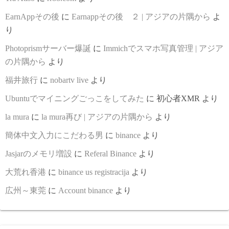
EarnAppその後
に
Earnappその後 ２ | アジアの片隅から
よ
り
Photoprismサーバー爆誕
に
Immichでスマホ写真管理 | アジア
の片隅から
より
福井旅行
に
nobartv live
より
Ubuntuでマイニングごっこをしてみた
に
初心者XMR
より
la mura
に
la mura再び | アジアの片隅から
より
簡体中文入力にこだわる男
に
binance
より
Jasjarのメモリ増設
に
Referal Binance
より
大荒れ香港
に
binance us registracija
より
広州～東莞
に
Account binance
より