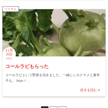
ベトナム
11月
26日
2022
コールラビもらった
コールラビという野菜を頂きました。一緒にシカクマメと唐辛
子も。 https://…
続きを読む