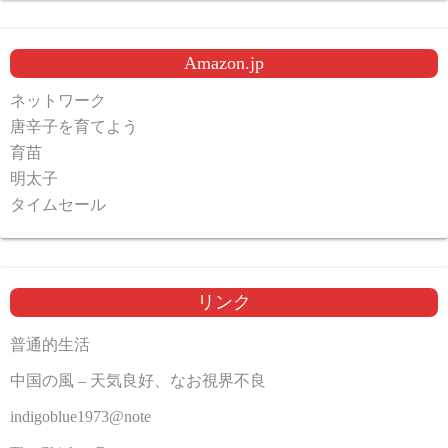
Amazon.jp
ネットワーク
唐辛子を育てよう
育苗
明太子
タイムセール
リンク
普通的生活
中国の風 – 天気良好、なお視界不良
indigoblue1973@note