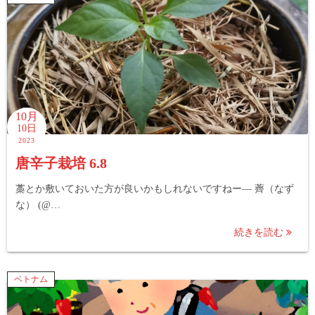
10月
10日
2023
唐辛子栽培 6.8
藁とか敷いておいた方が良いかもしれないですねー— 薺（なず
な） (@…
続きを読む
ベトナム