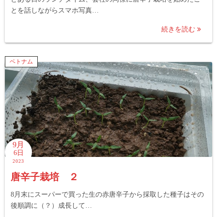
とを話しながらスマホ写真…
続きを読む
ベトナム
9月
6日
2023
唐辛子栽培 ２
8月末にスーパーで買った生の赤唐辛子から採取した種子はその
後順調に（？）成長して…