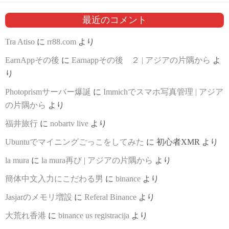
最近のコメント
Tra Atiso
に
rr88.com
より
EarnAppその後
に
Earnappその後 ２ | アジアの片隅から
よ
り
Photoprismサーバー爆誕
に
Immichでスマホ写真管理 | アジア
の片隅から
より
福井旅行
に
nobartv live
より
Ubuntuでマイニングごっこをしてみた
に
初心者XMR
より
la mura
に
la mura再び | アジアの片隅から
より
簡体中文入力にこだわる男
に
binance
より
Jasjarのメモリ増設
に
Referal Binance
より
大荒れ香港
に
binance us registracija
より