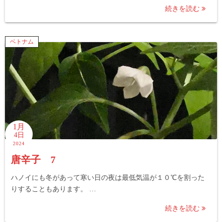
続きを読む
ベトナム
1月
4日
2024
唐辛子 7
ハノイにも冬があって寒い日の夜は最低気温が１０℃を割った
りすることもあります。 …
続きを読む