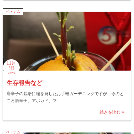
ベトナム
11月
3日
2023
生存報告など
唐辛子の栽培に端を発したお手軽ガーデニングですが、今のと
ころ唐辛子、アボカド、マ…
続きを読む
ベトナム