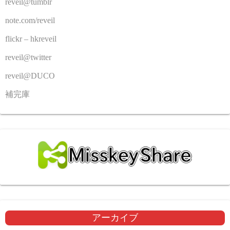
reveil@tumblr
note.com/reveil
flickr – hkreveil
reveil@twitter
reveil@DUCO
補完庫
アーカイブ