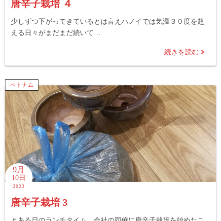
唐辛子栽培 ４
少しずつ下がってきているとは言えハノイでは気温３０度を超
える日々がまだまだ続いて…
続きを読む
ベトナム
9月
10日
2023
唐辛子栽培 3
とある日のランチタイム、会社の同僚に唐辛子栽培を始めたこ