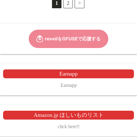
投
1
2
>
稿
の
ペ
ー
ジ
Earnapp
送
Earnapp
り
Amazon.jp ほしいものリスト
click here!!