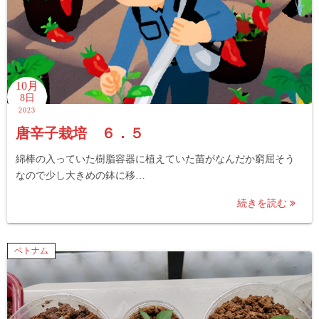
10月
8日
2023
唐辛子栽培 ６．５
綿棒の入っていた樹脂容器に植えていた苗がなんだか窮屈そう
なので少し大きめの鉢に移…
続きを読む
ベトナム