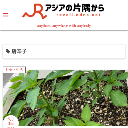
コ
ン
テ
ン
anytime, anywhere with anybody
read in your language
ツ
へ
ス
唐辛子
キ
ッ
プ
社会・生活
6月
3日