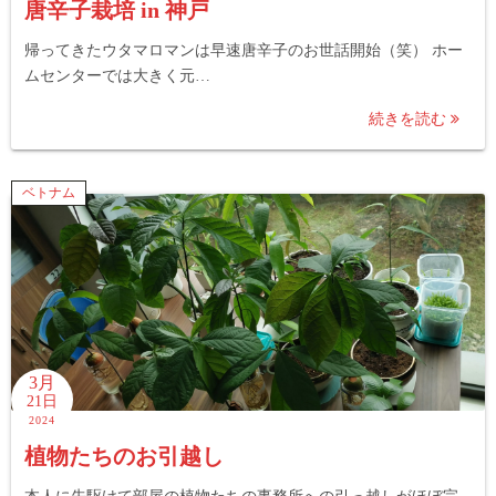
唐辛子栽培 in 神戸
帰ってきたウタマロマンは早速唐辛子のお世話開始（笑） ホー
ムセンターでは大きく元…
続きを読む
ベトナム
3月
21日
2024
植物たちのお引越し