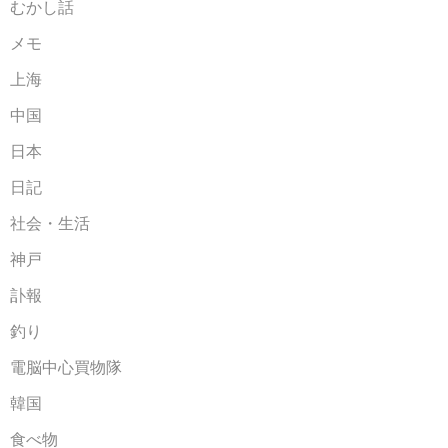
むかし話
メモ
上海
中国
日本
日記
社会・生活
神戸
訃報
釣り
電脳中心買物隊
韓国
食べ物