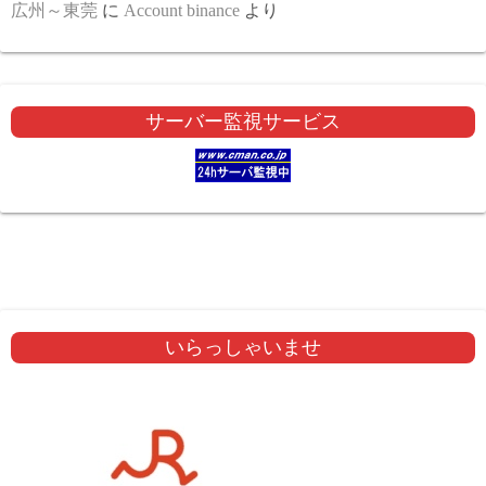
広州～東莞
に
Account binance
より
サーバー監視サービス
いらっしゃいませ