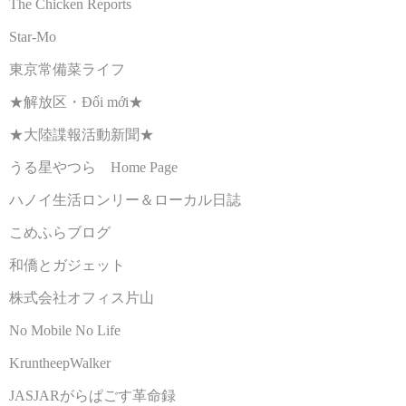
The Chicken Reports
Star-Mo
東京常備菜ライフ
★解放区・Đổi mới★
★大陸諜報活動新聞★
うる星やつら Home Page
ハノイ生活ロンリー＆ローカル日誌
こめふらブログ
和僑とガジェット
株式会社オフィス片山
No Mobile No Life
KruntheepWalker
JASJARがらぱごす革命録