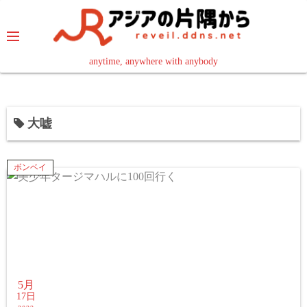
コ
ン
テ
ン
anytime, anywhere with anybody
read in your language
ツ
へ
ス
大嘘
キ
ッ
プ
ボンベイ
5月
17日