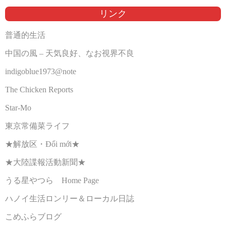
リンク
普通的生活
中国の風 – 天気良好、なお視界不良
indigoblue1973@note
The Chicken Reports
Star-Mo
東京常備菜ライフ
★解放区・Đổi mới★
★大陸諜報活動新聞★
うる星やつら Home Page
ハノイ生活ロンリー＆ローカル日誌
こめふらブログ