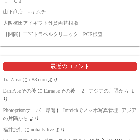
こゝちよ
山下商店 - キムチ
大阪梅田アイギフト外貨両替相場
【閉院】三宮トラベルクリニック – PCR検査
最近のコメント
Tra Atiso
に
rr88.com
より
EarnAppその後
に
Earnappその後 ２ | アジアの片隅から
よ
り
Photoprismサーバー爆誕
に
Immichでスマホ写真管理 | アジア
の片隅から
より
福井旅行
に
nobartv live
より