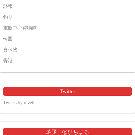
訃報
釣り
電脳中心買物隊
韓国
食べ物
香港
Twitter
Tweets by reveil
焼豚 ㊆ひちまる