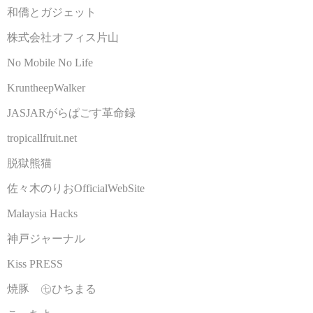
和僑とガジェット
株式会社オフィス片山
No Mobile No Life
KruntheepWalker
JASJARがらぱごす革命録
tropicallfruit.net
脱獄熊猫
佐々木のりおOfficialWebSite
Malaysia Hacks
神戸ジャーナル
Kiss PRESS
焼豚 ㊆ひちまる