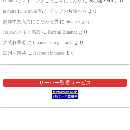
Ubuntuでマイニングごっこをしてみた
に
初心者XMR
より
la mura
に
la mura再び | アジアの片隅から
より
簡体中文入力にこだわる男
に
binance
より
Jasjarのメモリ増設
に
Referal Binance
より
大荒れ香港
に
binance us registracija
より
広州～東莞
に
Account binance
より
サーバー監視サービス