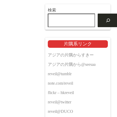
検索
片隅系リンク
アジアの片隅からすきー
アジアの片隅から@seesaa
reveil@tumblr
note.com/reveil
flickr – hkreveil
reveil@twitter
reveil@DUCO