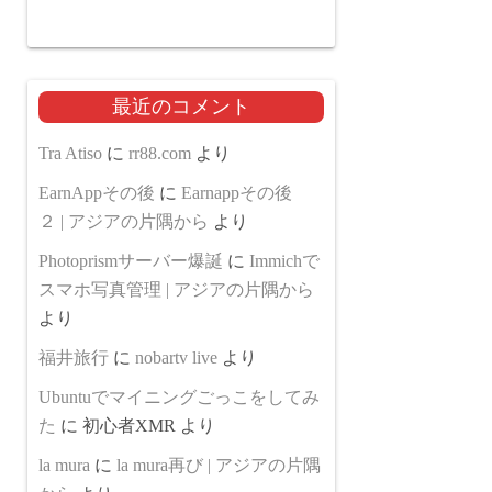
最近のコメント
Tra Atiso
に
rr88.com
より
EarnAppその後
に
Earnappその後
２ | アジアの片隅から
より
Photoprismサーバー爆誕
に
Immichで
スマホ写真管理 | アジアの片隅から
より
福井旅行
に
nobartv live
より
Ubuntuでマイニングごっこをしてみ
た
に
初心者XMR
より
la mura
に
la mura再び | アジアの片隅