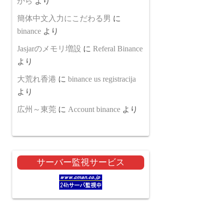
から
より
簡体中文入力にこだわる男
に
binance
より
Jasjarのメモリ増設
に
Referal Binance
より
大荒れ香港
に
binance us registracija
より
広州～東莞
に
Account binance
より
サーバー監視サービス