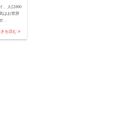
、人口800
気はお世辞
せ…
続きを読む