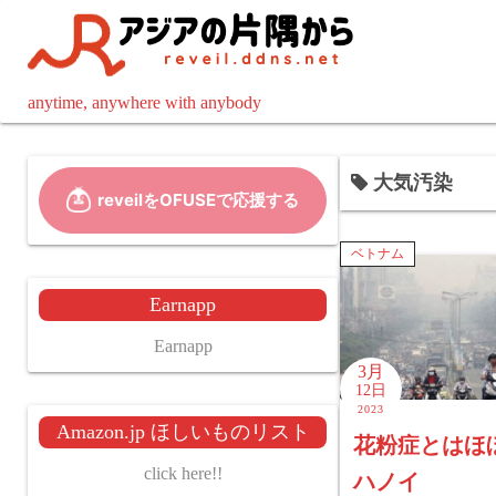
コ
ン
テ
ン
anytime, anywhere with anybody
ツ
へ
大気汚染
ス
キ
ッ
ベトナム
プ
Earnapp
Earnapp
3月
12日
2023
Amazon.jp ほしいものリスト
花粉症とはほ
click here!!
ハノイ