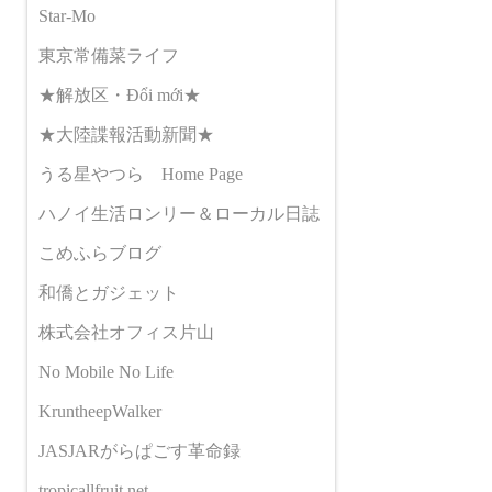
Star-Mo
東京常備菜ライフ
★解放区・Đổi mới★
★大陸諜報活動新聞★
うる星やつら Home Page
ハノイ生活ロンリー＆ローカル日誌
こめふらブログ
和僑とガジェット
株式会社オフィス片山
No Mobile No Life
KruntheepWalker
JASJARがらぱごす革命録
tropicallfruit.net