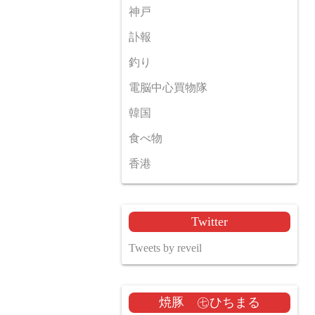
神戸
訃報
釣り
電脳中心買物隊
韓国
食べ物
香港
Twitter
Tweets by reveil
焼豚 ㊆ひちまる