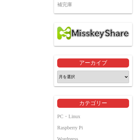
補完庫
アーカイブ
ア
ー
カ
イ
カテゴリー
ブ
PC・Linux
Raspberry Pi
Wordpress