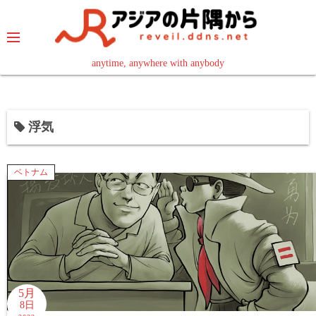
コ
ン
テ
ン
anytime, anywhere with anybody
read in your language
ツ
へ
ス
浮気
キ
ッ
プ
ベトナム
5月
8日