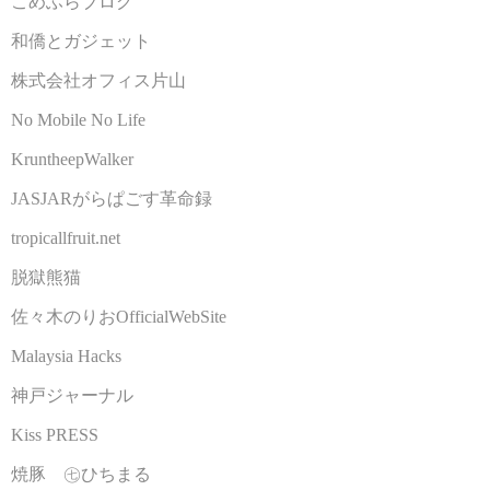
こめふらブログ
和僑とガジェット
株式会社オフィス片山
No Mobile No Life
KruntheepWalker
JASJARがらぱごす革命録
tropicallfruit.net
脱獄熊猫
佐々木のりおOfficialWebSite
Malaysia Hacks
神戸ジャーナル
Kiss PRESS
焼豚 ㊆ひちまる