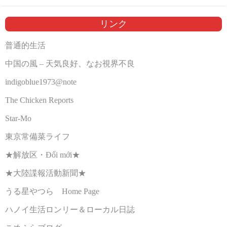
リンク
普通的生活
中国の風 – 天気良好、なお視界不良
indigoblue1973@note
The Chicken Reports
Star-Mo
東京常備菜ライフ
★解放区・Đổi mới★
★大陸諜報活動新聞★
うる星やつら Home Page
ハノイ生活ロンリー＆ローカル日誌