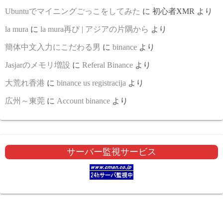
Ubuntuでマイニングごっこをしてみた
に
初心者XMR
より
la mura
に
la mura再び | アジアの片隅から
より
簡体中文入力にこだわる男
に
binance
より
Jasjarのメモリ増設
に
Referal Binance
より
大荒れ香港
に
binance us registracija
より
広州～東莞
に
Account binance
より
サーバー監視サービス