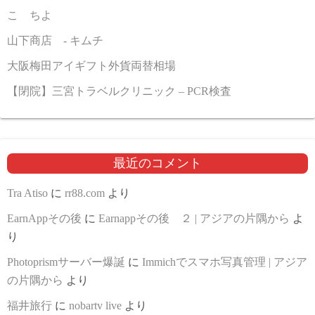
こゝちよ
山下商店 - キムチ
大阪梅田アイギフト外貨両替相場
【閉院】三宮トラベルクリニック – PCR検査
最近のコメント
Tra Atiso
に
rr88.com
より
EarnAppその後
に
Earnappその後 ２ | アジアの片隅から
よ
り
Photoprismサーバー爆誕
に
Immichでスマホ写真管理 | アジア
の片隅から
より
福井旅行
に
nobartv live
より