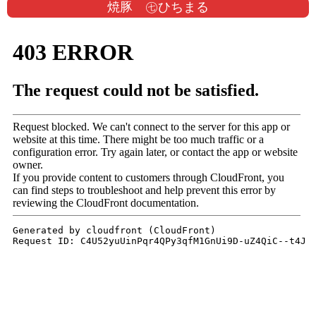
焼豚 ㊆ひちまる