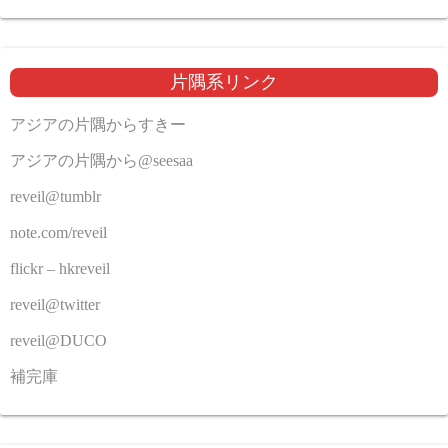
片隅系リンク
アジアの片隅からすきー
アジアの片隅から@seesaa
reveil@tumblr
note.com/reveil
flickr – hkreveil
reveil@twitter
reveil@DUCO
補完庫