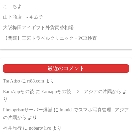
こゝちよ
山下商店 - キムチ
大阪梅田アイギフト外貨両替相場
【閉院】三宮トラベルクリニック – PCR検査
最近のコメント
Tra Atiso
に
rr88.com
より
EarnAppその後
に
Earnappその後 ２ | アジアの片隅から
よ
り
Photoprismサーバー爆誕
に
Immichでスマホ写真管理 | アジア
の片隅から
より
福井旅行
に
nobartv live
より