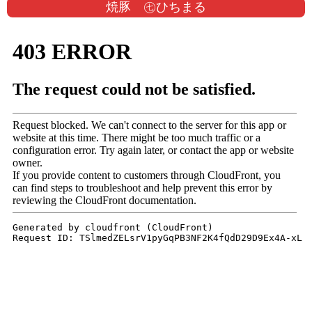
焼豚 ㊆ひちまる