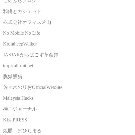
こめふらブログ
和僑とガジェット
株式会社オフィス片山
No Mobile No Life
KruntheepWalker
JASJARがらぱごす革命録
tropicallfruit.net
脱獄熊猫
佐々木のりおOfficialWebSite
Malaysia Hacks
神戸ジャーナル
Kiss PRESS
焼豚 ㊆ひちまる