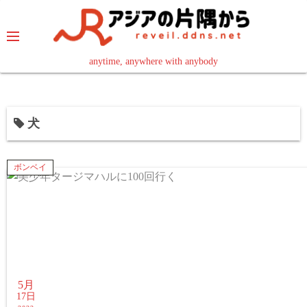
コ
ン
テ
ン
anytime, anywhere with anybody
read in your language
ツ
へ
ス
犬
キ
ッ
プ
ボンベイ
5月
17日