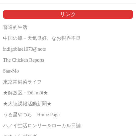
リンク
普通的生活
中国の風 – 天気良好、なお視界不良
indigoblue1973@note
The Chicken Reports
Star-Mo
東京常備菜ライフ
★解放区・Đổi mới★
★大陸諜報活動新聞★
うる星やつら Home Page
ハノイ生活ロンリー＆ローカル日誌