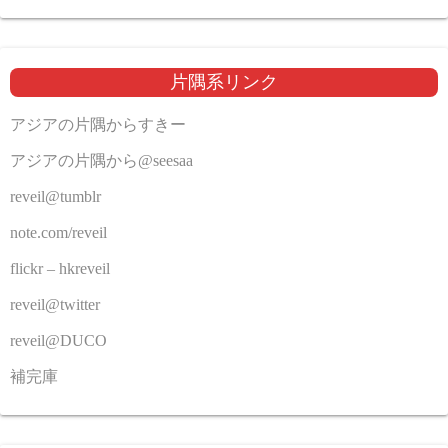
片隅系リンク
アジアの片隅からすきー
アジアの片隅から@seesaa
reveil@tumblr
note.com/reveil
flickr – hkreveil
reveil@twitter
reveil@DUCO
補完庫