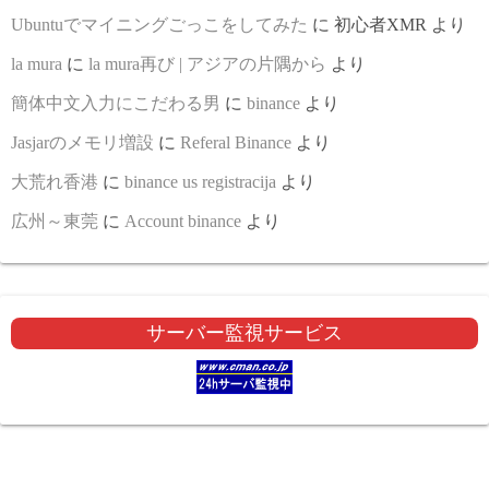
Ubuntuでマイニングごっこをしてみた
に
初心者XMR
より
la mura
に
la mura再び | アジアの片隅から
より
簡体中文入力にこだわる男
に
binance
より
Jasjarのメモリ増設
に
Referal Binance
より
大荒れ香港
に
binance us registracija
より
広州～東莞
に
Account binance
より
サーバー監視サービス