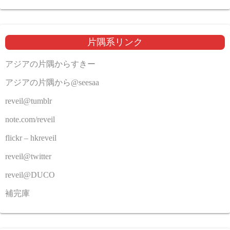
片隅系リンク
アジアの片隅からすきー
アジアの片隅から@seesaa
reveil@tumblr
note.com/reveil
flickr – hkreveil
reveil@twitter
reveil@DUCO
補完庫