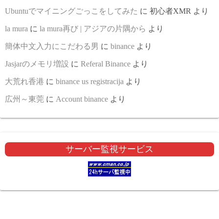
Ubuntuでマイニングごっこをしてみた
に
初心者XMR
より
la mura
に
la mura再び | アジアの片隅から
より
簡体中文入力にこだわる男
に
binance
より
Jasjarのメモリ増設
に
Referal Binance
より
大荒れ香港
に
binance us registracija
より
広州～東莞
に
Account binance
より
サーバー監視サービス