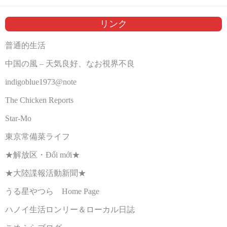
リンク
普通的生活
中国の風 – 天気良好、なお視界不良
indigoblue1973@note
The Chicken Reports
Star-Mo
東京常備菜ライフ
★解放区・Đổi mới★
★大陸諜報活動新聞★
うる星やつら Home Page
ハノイ生活ロンリー＆ローカル日誌