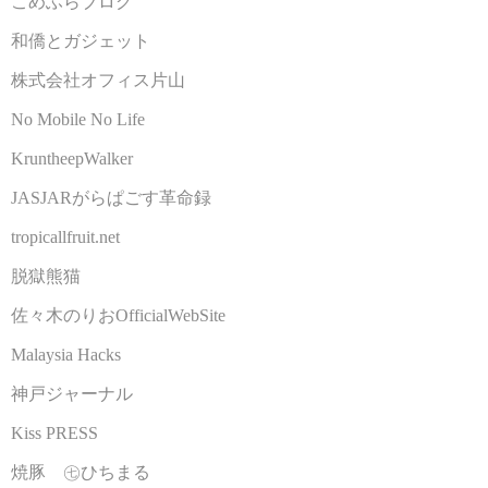
こめふらブログ
和僑とガジェット
株式会社オフィス片山
No Mobile No Life
KruntheepWalker
JASJARがらぱごす革命録
tropicallfruit.net
脱獄熊猫
佐々木のりおOfficialWebSite
Malaysia Hacks
神戸ジャーナル
Kiss PRESS
焼豚 ㊆ひちまる