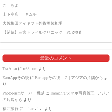
こゝちよ
山下商店 - キムチ
大阪梅田アイギフト外貨両替相場
【閉院】三宮トラベルクリニック – PCR検査
最近のコメント
Tra Atiso
に
rr88.com
より
EarnAppその後
に
Earnappその後 ２ | アジアの片隅から
よ
り
Photoprismサーバー爆誕
に
Immichでスマホ写真管理 | アジア
の片隅から
より
福井旅行
に
nobartv live
より