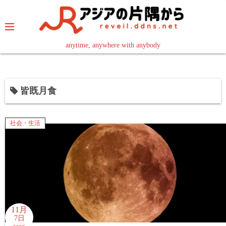
コ
ン
テ
ン
anytime, anywhere with anybody
read in your language
ツ
へ
ス
皆既月食
キ
ッ
プ
社会・生活
11月
7日