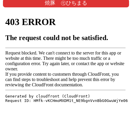
焼豚 ㊆ひちまる