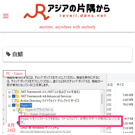
コ
ン
テ
ン
anytime, anywhere with anybody
read in your language
ツ
へ
ス
自鯖
キ
ッ
プ
PC・Linux
8月
24日