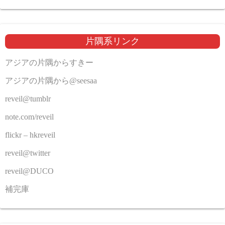
片隅系リンク
アジアの片隅からすきー
アジアの片隅から@seesaa
reveil@tumblr
note.com/reveil
flickr – hkreveil
reveil@twitter
reveil@DUCO
補完庫