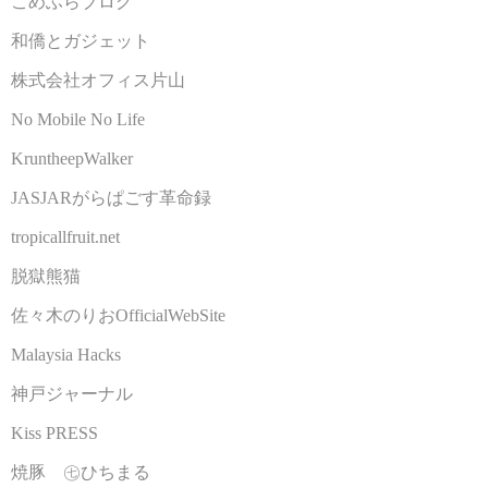
こめふらブログ
和僑とガジェット
株式会社オフィス片山
No Mobile No Life
KruntheepWalker
JASJARがらぱごす革命録
tropicallfruit.net
脱獄熊猫
佐々木のりおOfficialWebSite
Malaysia Hacks
神戸ジャーナル
Kiss PRESS
焼豚 ㊆ひちまる