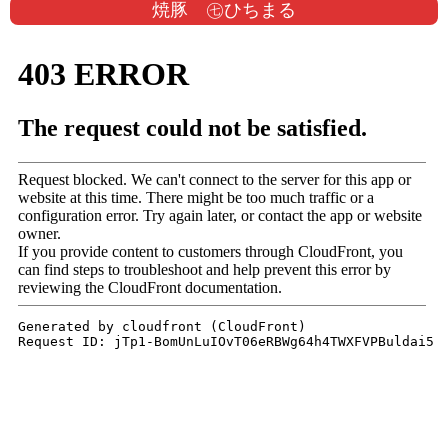
焼豚 ㊆ひちまる