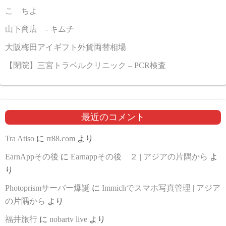
こゝちよ
山下商店 - キムチ
大阪梅田アイギフト外貨両替相場
【閉院】三宮トラベルクリニック – PCR検査
最近のコメント
Tra Atiso
に
rr88.com
より
EarnAppその後
に
Earnappその後 ２ | アジアの片隅から
よ
り
Photoprismサーバー爆誕
に
Immichでスマホ写真管理 | アジア
の片隅から
より
福井旅行
に
nobartv live
より