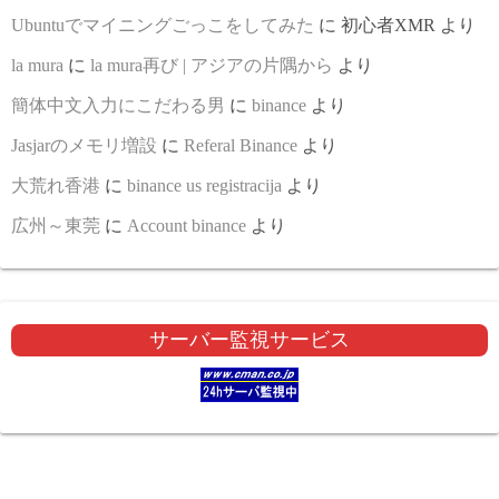
Ubuntuでマイニングごっこをしてみた
に
初心者XMR
より
la mura
に
la mura再び | アジアの片隅から
より
簡体中文入力にこだわる男
に
binance
より
Jasjarのメモリ増設
に
Referal Binance
より
大荒れ香港
に
binance us registracija
より
広州～東莞
に
Account binance
より
サーバー監視サービス