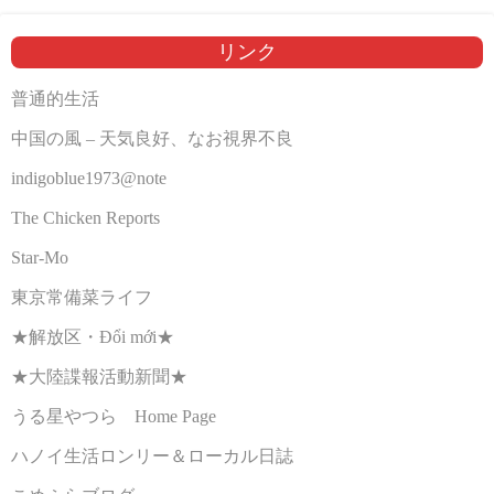
リンク
普通的生活
中国の風 – 天気良好、なお視界不良
indigoblue1973@note
The Chicken Reports
Star-Mo
東京常備菜ライフ
★解放区・Đổi mới★
★大陸諜報活動新聞★
うる星やつら Home Page
ハノイ生活ロンリー＆ローカル日誌