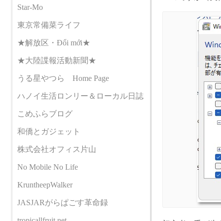
Star-Mo
東京常備菜ライフ
★解放区・Đổi mới★
★大陸諜報活動新聞★
うる星やつら Home Page
ハノイ生活ロンリー＆ローカル日誌
こめふらブログ
和僑とガジェット
株式会社オフィス片山
No Mobile No Life
KruntheepWalker
JASJARがらぱごす革命録
tropicallfruit.net