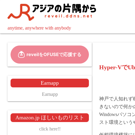
コ
ン
テ
ン
anytime, anywhere with anybody
ツ
へ
ス
キ
ッ
Hyper-VでUb
プ
Earnapp
Earnapp
神戸で人知れず
きないので何か
Windowsパソ
Amazon.jp ほしいものリスト
スト環境という
click here!!
仮想環境構築にはW