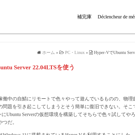
補完庫
Déclencheur de mé
ホーム
»
PC・Linux
»
Hyper-VでUbuntu Se
untu Server 22.04LTSを使う
稼働中の自鯖にリモートで色々やって遊んでいるものの、物理
の問題を引き起こしてしまうとそう簡単に復旧できない。そこ
コンにUbuntu Serverの仮想環境を構築してそちらで色々試して
やつだ。
indows 11に搭載されているHyper-Vを利用することにした