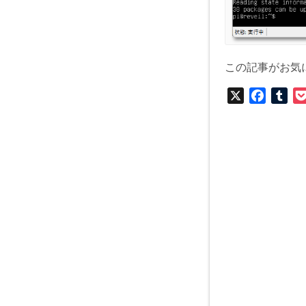
この記事がお気
X
F
T
a
u
c
m
e
b
b
l
o
r
o
k