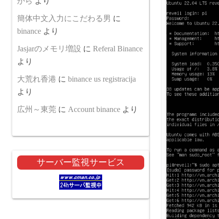
から
より
簡体中文入力にこだわる男
に
binance
より
Jasjarのメモリ増設
に
Referal Binance
より
大荒れ香港
に
binance us registracija
より
広州～東莞
に
Account binance
より
サーバー監視サービス