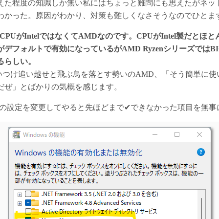
えた程度の知識しか無い私にはちょっと難問にも思えたがネッ
わかった。原因がわかり、対策も難しくなさそうなのでひとま
PUがIntelではなくてAMDなのです。CPUがIntel製だとほ
デフォルトで有効になっているがAMD RyzenシリーズではB
るらしい。
に追いつけ追い越せと飛ぶ鳥を落とす勢いのAMD、「そう簡単に
だぜ」とばかりの気概を感じます。
CPUの設定を変更してやると先ほどまで✔できなかった項目を無事