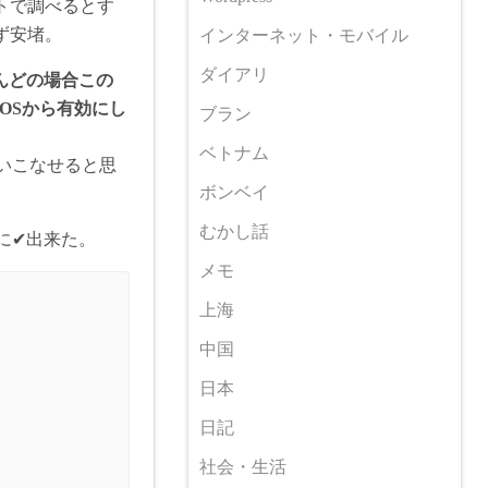
トで調べるとす
ず安堵。
インターネット・モバイル
ダイアリ
とんどの場合この
IOSから有効にし
ブラン
ベトナム
使いこなせると思
ボンベイ
むかし話
に✔出来た。
メモ
上海
中国
日本
日記
社会・生活