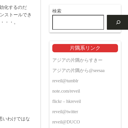
有効化するのだ
検索
をインストールでき
る・・・。
片隅系リンク
アジアの片隅からすきー
アジアの片隅から@seesaa
reveil@tumblr
note.com/reveil
flickr – hkreveil
reveil@twitter
悪いわけではな
reveil@DUCO