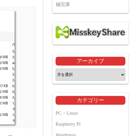
補完庫
アーカイブ
ア
ー
カ
イ
カテゴリー
ブ
PC・Linux
Raspberry Pi
Wordpress