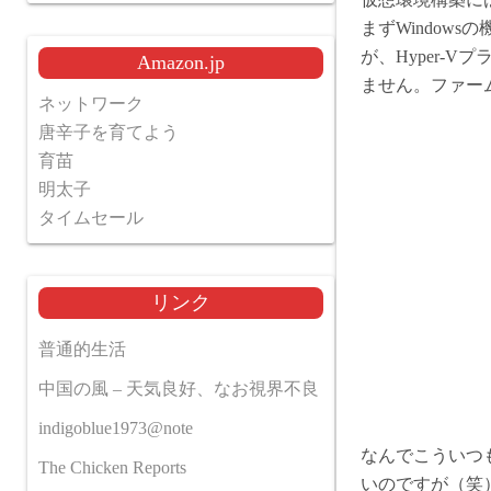
まずWindow
が、Hyper-
Amazon.jp
ません。ファー
ネットワーク
唐辛子を育てよう
育苗
明太子
タイムセール
リンク
普通的生活
中国の風 – 天気良好、なお視界不良
indigoblue1973@note
なんでこういつ
The Chicken Reports
いのですが（笑