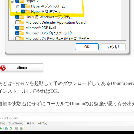
はHyper-Vを起動して予めダウンロードしてあるUbuntu Server
インストールしてやればOK.
鯖を実験台にせずにローカルでUbuntuのお勉強が思う存分出