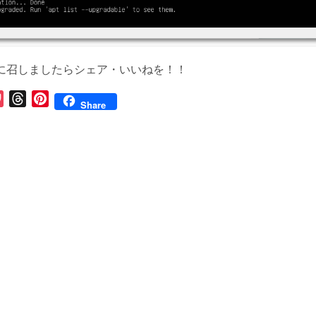
に召しましたらシェア・いいねを！！
P
T
P
Share
o
h
i
c
r
n
k
e
t
e
a
e
t
d
r
s
e
s
t