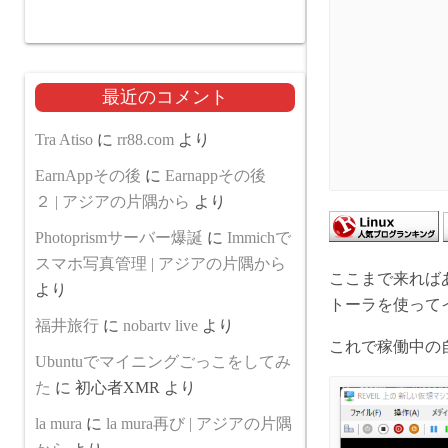
最近のコメント
Tra Atiso
に
rr88.com
より
EarnAppその後
に
Earnappその後
２ | アジアの片隅から
より
Photoprismサーバー爆誕
に
Immichで
スマホ写真管理 | アジアの片隅から
ここまで来ればあと
より
トーラを使って
福井旅行
に
nobartv live
より
これで稼働中の自
Ubuntuでマイニングごっこをしてみ
た
に
初心者XMR
より
la mura
に
la mura再び | アジアの片隅