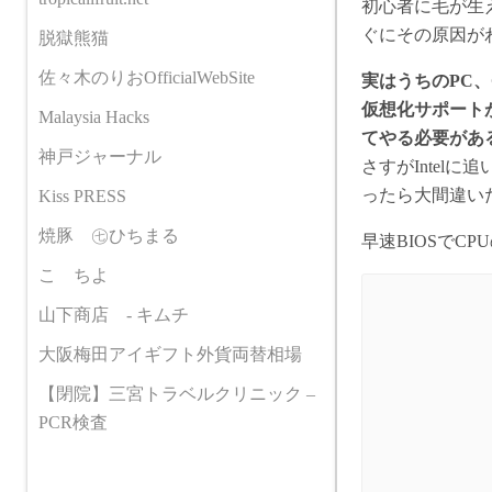
初心者に毛が生
ぐにその原因が
脱獄熊猫
佐々木のりおOfficialWebSite
実はうちのPC、C
仮想化サポートが
Malaysia Hacks
てやる必要があ
神戸ジャーナル
さすがIntel
ったら大間違い
Kiss PRESS
焼豚 ㊆ひちまる
早速BIOSで
こゝちよ
山下商店 - キムチ
大阪梅田アイギフト外貨両替相場
【閉院】三宮トラベルクリニック –
PCR検査