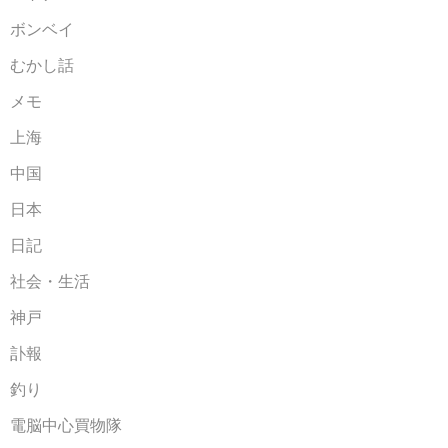
ボンベイ
むかし話
メモ
上海
中国
日本
日記
社会・生活
神戸
訃報
釣り
電脳中心買物隊