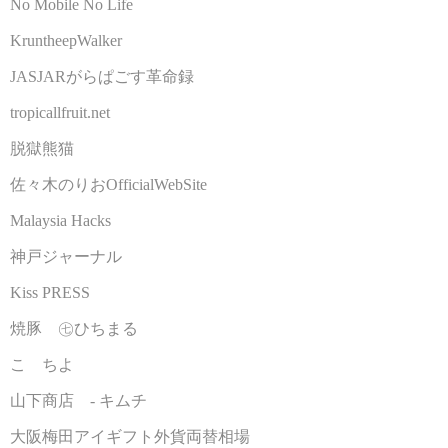
No Mobile No Life
KruntheepWalker
JASJARがらぱごす革命録
tropicallfruit.net
脱獄熊猫
佐々木のりおOfficialWebSite
Malaysia Hacks
神戸ジャーナル
Kiss PRESS
焼豚 ㊆ひちまる
こゝちよ
山下商店 - キムチ
大阪梅田アイギフト外貨両替相場