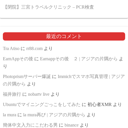
【閉院】三宮トラベルクリニック – PCR検査
最近のコメント
Tra Atiso
に
rr88.com
より
EarnAppその後
に
Earnappその後 ２ | アジアの片隅から
よ
り
Photoprismサーバー爆誕
に
Immichでスマホ写真管理 | アジア
の片隅から
より
福井旅行
に
nobartv live
より
Ubuntuでマイニングごっこをしてみた
に
初心者XMR
より
la mura
に
la mura再び | アジアの片隅から
より
簡体中文入力にこだわる男
に
binance
より