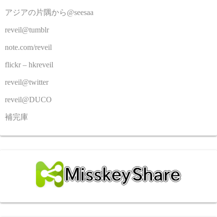
アジアの片隅から@seesaa
reveil@tumblr
note.com/reveil
flickr – hkreveil
reveil@twitter
reveil@DUCO
補完庫