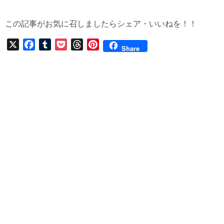
この記事がお気に召しましたらシェア・いいねを！！
X
F
T
P
T
P
Share
a
u
o
h
i
c
m
c
r
n
e
b
k
e
t
b
l
e
a
e
o
r
t
d
r
o
s
e
k
s
t