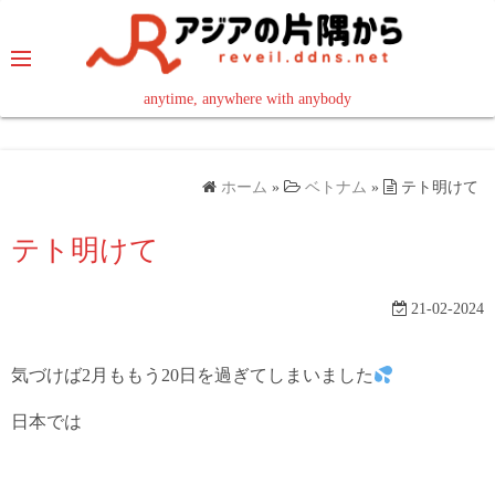
コ
ン
テ
ン
anytime, anywhere with anybody
read in your language
ツ
へ
ス
ホーム
»
ベトナム
»
テト明けて
キ
ッ
テト明けて
プ
21-02-2024
気づけば2月ももう20日を過ぎてしまいました
日本では