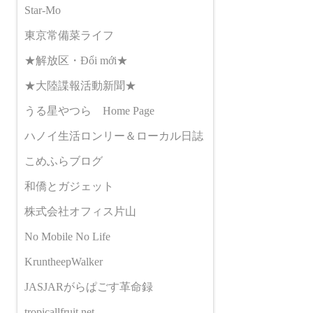
Star-Mo
東京常備菜ライフ
★解放区・Đổi mới★
★大陸諜報活動新聞★
うる星やつら Home Page
ハノイ生活ロンリー＆ローカル日誌
こめふらブログ
和僑とガジェット
株式会社オフィス片山
No Mobile No Life
KruntheepWalker
JASJARがらぱごす革命録
tropicallfruit.net