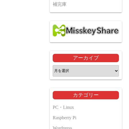
補完庫
アーカイブ
ア
ー
カ
イ
カテゴリー
ブ
PC・Linux
Raspberry Pi
Wordpress