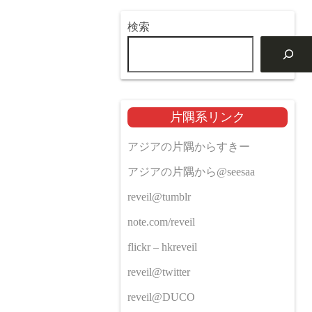
検索
片隅系リンク
アジアの片隅からすきー
アジアの片隅から@seesaa
reveil@tumblr
note.com/reveil
flickr – hkreveil
reveil@twitter
reveil@DUCO