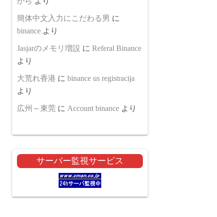
から
より
簡体中文入力にこだわる男
に
binance
より
Jasjarのメモリ増設
に
Referal Binance
より
大荒れ香港
に
binance us registracija
より
広州～東莞
に
Account binance
より
サーバー監視サービス