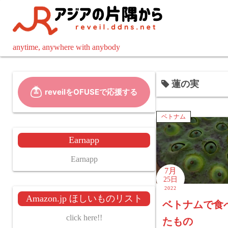
コ
ン
テ
ン
anytime, anywhere with anybody
ツ
へ
蓮の実
ス
キ
ッ
ベトナム
プ
Earnapp
Earnapp
7月
25日
2022
Amazon.jp ほしいものリスト
ベトナムで食
click here!!
たもの