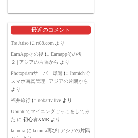
最近のコメント
Tra Atiso
に
rr88.com
より
EarnAppその後
に
Earnappその後
２ | アジアの片隅から
より
Photoprismサーバー爆誕
に
Immichで
スマホ写真管理 | アジアの片隅から
より
福井旅行
に
nobartv live
より
Ubuntuでマイニングごっこをしてみ
た
に
初心者XMR
より
la mura
に
la mura再び | アジアの片隅