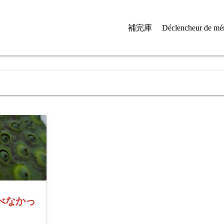
補完庫
Déclencheur de mé
べなかっ