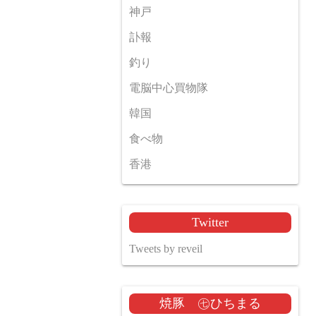
神戸
訃報
釣り
電脳中心買物隊
韓国
食べ物
香港
Twitter
Tweets by reveil
焼豚 ㊆ひちまる