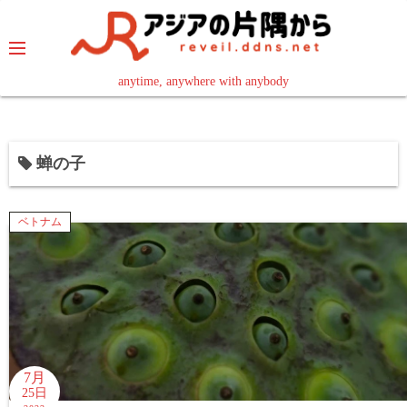
コ
ン
テ
ン
anytime, anywhere with anybody
read in your language
ツ
へ
ス
蝉の子
キ
ッ
プ
ベトナム
7月
25日