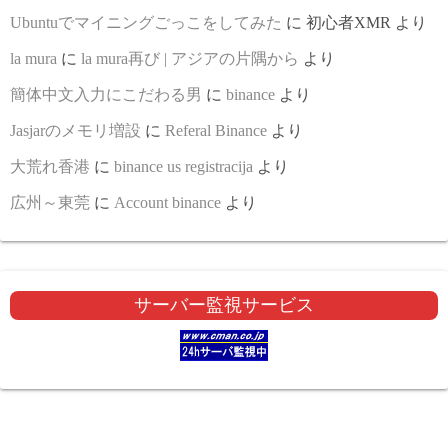
Ubuntuでマイニングごっこをしてみた
に
初心者XMR
より
la mura
に
la mura再び | アジアの片隅から
より
簡体中文入力にこだわる男
に
binance
より
Jasjarのメモリ増設
に
Referal Binance
より
大荒れ香港
に
binance us registracija
より
広州～東莞
に
Account binance
より
サーバー監視サービス