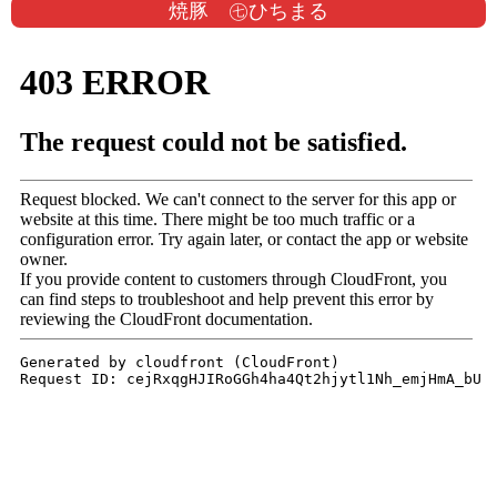
焼豚 ㊆ひちまる