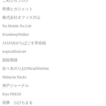
こめふらブログ
和僑とガジェット
株式会社オフィス片山
No Mobile No Life
KruntheepWalker
JASJARがらぱごす革命録
tropicallfruit.net
脱獄熊猫
佐々木のりおOfficialWebSite
Malaysia Hacks
神戸ジャーナル
Kiss PRESS
焼豚 ㊆ひちまる