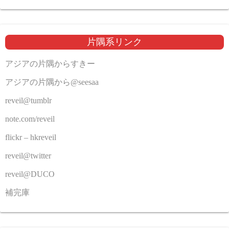
片隅系リンク
アジアの片隅からすきー
アジアの片隅から@seesaa
reveil@tumblr
note.com/reveil
flickr – hkreveil
reveil@twitter
reveil@DUCO
補完庫