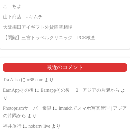
こゝちよ
山下商店 - キムチ
大阪梅田アイギフト外貨両替相場
【閉院】三宮トラベルクリニック – PCR検査
最近のコメント
Tra Atiso
に
rr88.com
より
EarnAppその後
に
Earnappその後 ２ | アジアの片隅から
よ
り
Photoprismサーバー爆誕
に
Immichでスマホ写真管理 | アジア
の片隅から
より
福井旅行
に
nobartv live
より