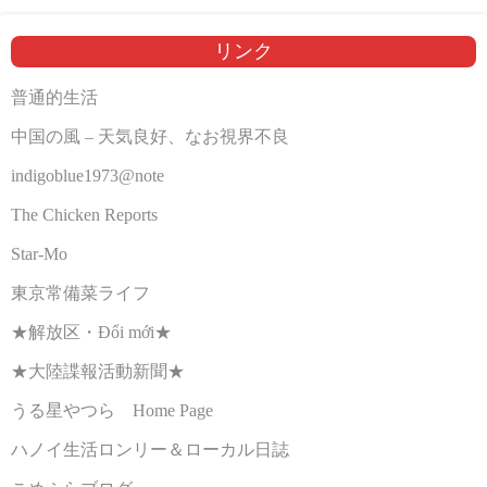
リンク
普通的生活
中国の風 – 天気良好、なお視界不良
indigoblue1973@note
The Chicken Reports
Star-Mo
東京常備菜ライフ
★解放区・Đổi mới★
★大陸諜報活動新聞★
うる星やつら Home Page
ハノイ生活ロンリー＆ローカル日誌