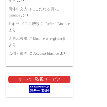
から
より
簡体中文入力にこだわる男
に
binance
より
Jasjarのメモリ増設
に
Referal Binance
より
大荒れ香港
に
binance us registracija
より
広州～東莞
に
Account binance
より
サーバー監視サービス