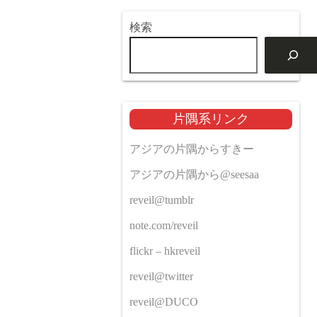
検索
片隅系リンク
アジアの片隅からすきー
アジアの片隅から@seesaa
reveil@tumblr
note.com/reveil
flickr – hkreveil
reveil@twitter
reveil@DUCO