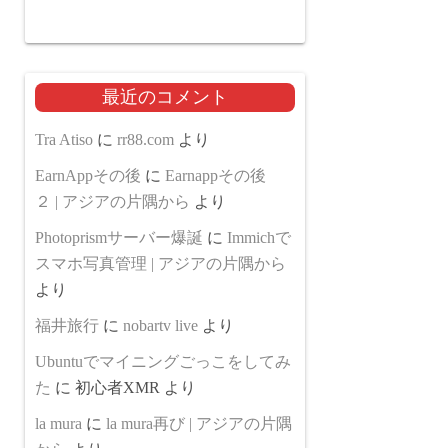
最近のコメント
Tra Atiso
に
rr88.com
より
EarnAppその後
に
Earnappその後
２ | アジアの片隅から
より
Photoprismサーバー爆誕
に
Immichで
スマホ写真管理 | アジアの片隅から
より
福井旅行
に
nobartv live
より
Ubuntuでマイニングごっこをしてみ
た
に
初心者XMR
より
la mura
に
la mura再び | アジアの片隅