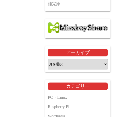
補完庫
アーカイブ
ア
ー
カ
イ
カテゴリー
ブ
PC・Linux
Raspberry Pi
Wordpress