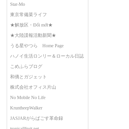
Star-Mo
東京常備菜ライフ
★解放区・Đổi mới★
★大陸諜報活動新聞★
うる星やつら Home Page
ハノイ生活ロンリー＆ローカル日誌
こめふらブログ
和僑とガジェット
株式会社オフィス片山
No Mobile No Life
KruntheepWalker
JASJARがらぱごす革命録
tropicallfruit.net