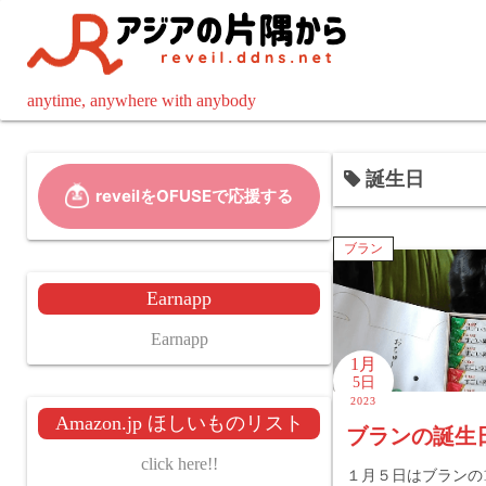
コ
ン
テ
ン
anytime, anywhere with anybody
ツ
へ
誕生日
ス
キ
ッ
ブラン
プ
Earnapp
Earnapp
1月
5日
2023
Amazon.jp ほしいものリスト
ブランの誕生
click here!!
１月５日はブランの