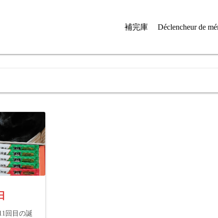
補完庫
Déclencheur de mé
日
11回目の誕