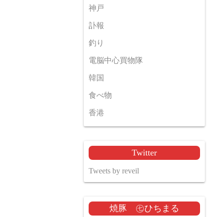
神戸
訃報
釣り
電脳中心買物隊
韓国
食べ物
香港
Twitter
Tweets by reveil
焼豚 ㊆ひちまる