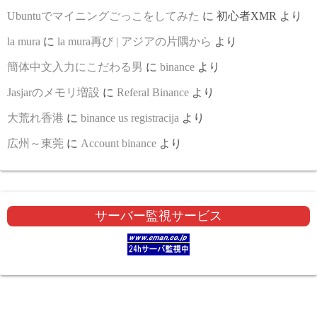
Ubuntuでマイニングごっこをしてみた
に
初心者XMR
より
la mura
に
la mura再び | アジアの片隅から
より
簡体中文入力にこだわる男
に
binance
より
Jasjarのメモリ増設
に
Referal Binance
より
大荒れ香港
に
binance us registracija
より
広州～東莞
に
Account binance
より
サーバー監視サービス