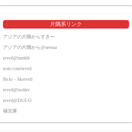
片隅系リンク
アジアの片隅からすきー
アジアの片隅から@seesaa
reveil@tumblr
note.com/reveil
flickr – hkreveil
reveil@twitter
reveil@DUCO
補完庫