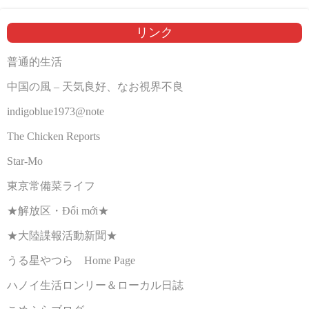
リンク
普通的生活
中国の風 – 天気良好、なお視界不良
indigoblue1973@note
The Chicken Reports
Star-Mo
東京常備菜ライフ
★解放区・Đổi mới★
★大陸諜報活動新聞★
うる星やつら Home Page
ハノイ生活ロンリー＆ローカル日誌