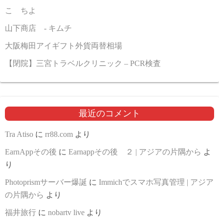
こゝちよ
山下商店 - キムチ
大阪梅田アイギフト外貨両替相場
【閉院】三宮トラベルクリニック – PCR検査
最近のコメント
Tra Atiso
に
rr88.com
より
EarnAppその後
に
Earnappその後 ２ | アジアの片隅から
よ
り
Photoprismサーバー爆誕
に
Immichでスマホ写真管理 | アジア
の片隅から
より
福井旅行
に
nobartv live
より