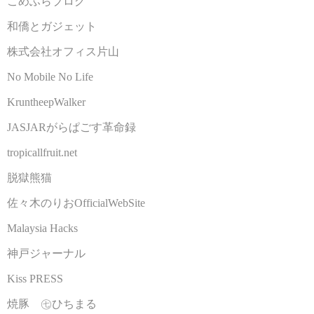
こめふらブログ
和僑とガジェット
株式会社オフィス片山
No Mobile No Life
KruntheepWalker
JASJARがらぱごす革命録
tropicallfruit.net
脱獄熊猫
佐々木のりおOfficialWebSite
Malaysia Hacks
神戸ジャーナル
Kiss PRESS
焼豚 ㊆ひちまる