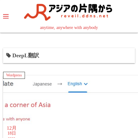
コ
ン
テ
ン
anytime, anywhere with anybody
read in your language
ツ
へ
ス
DeepL翻訳
キ
ッ
プ
Wordpress
12月
18日