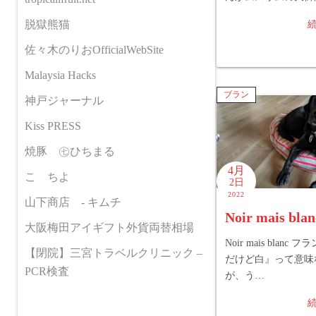
脱獄熊猫
佐々木のりおOfficialWebSite
Malaysia Hacks
ブラン
神戸ジャーナル
Kiss PRESS
焼豚 ㊆ひちまる
4月
こゝちよ
2日
2022
山下商店 - キムチ
Noir mais blan
大阪梅田アイギフト外貨両替相場
Noir mais blanc
【閉院】三宮トラベルクリニック –
だけど白』って意味
PCR検査
が、う…