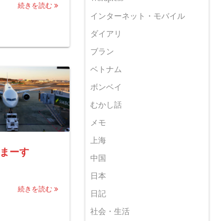
続きを読む
インターネット・モバイル
ダイアリ
ブラン
ベトナム
ボンベイ
むかし話
メモ
上海
まーす
中国
日本
続きを読む
日記
社会・生活