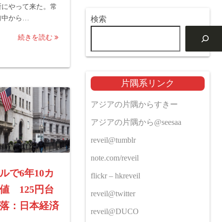
所にやって来た。常
前中から…
検索
続きを読む
片隅系リンク
アジアの片隅からすきー
アジアの片隅から@seesaa
reveil@tumblr
note.com/reveil
ルで6年10カ
flickr – hkreveil
値 125円台
reveil@twitter
落：日本経済
reveil@DUCO