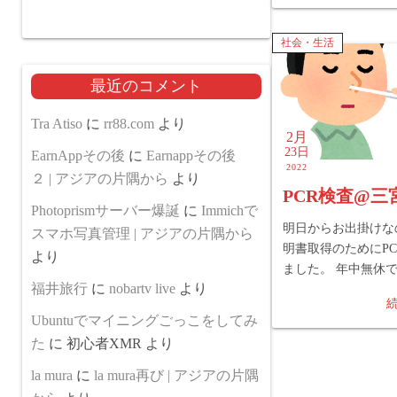
社会・生活
最近のコメント
Tra Atiso
に
rr88.com
より
2月
23日
EarnAppその後
に
Earnappその後
2022
２ | アジアの片隅から
より
PCR検査@三
Photoprismサーバー爆誕
に
Immichで
明日からお出掛けな
スマホ写真管理 | アジアの片隅から
明書取得のためにP
より
ました。 年中無休
福井旅行
に
nobartv live
より
Ubuntuでマイニングごっこをしてみ
た
に
初心者XMR
より
la mura
に
la mura再び | アジアの片隅