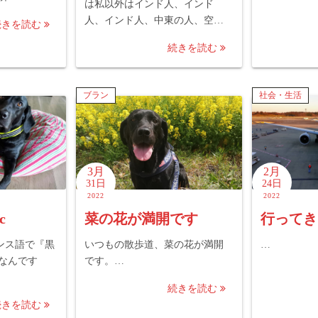
は私以外はインド人、インド
人、インド人、中東の人、空…
続きを読む
続きを読む
ブラン
社会・生活
3月
2月
31日
24日
2022
2022
c
菜の花が満開です
行ってき
 フランス語で『黒
いつもの散歩道、菜の花が満開
…
なんです
です。…
続きを読む
続きを読む