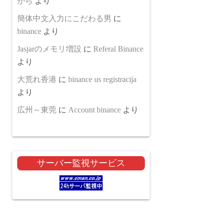
から
より
簡体中文入力にこだわる男
に
binance
より
Jasjarのメモリ増設
に
Referal Binance
より
大荒れ香港
に
binance us registracija
より
広州～東莞
に
Account binance
より
サーバー監視サービス