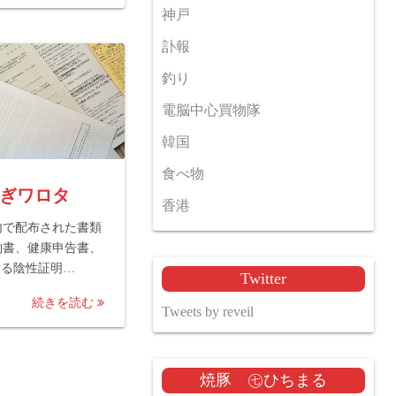
神戸
訃報
釣り
電脳中心買物隊
韓国
食べ物
ぎワロタ
香港
内で配布された書類
約書、健康申告書、
よる陰性証明…
Twitter
続きを読む
Tweets by reveil
焼豚 ㊆ひちまる