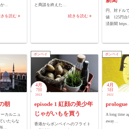
れか…
と商談を終えた…
円、対ドルで
続きを読む
続きを読む
値 125円
済新聞 https
ボンベイ
ボンベイ
4月
4月
7日
5日
2022
2022
厳の朝
episode 1 紅顔の美少年
prolog
じゃがいもを買う
ローカルニュ
A long time ag
ていたらな
away…
香港からボンベイへのフライト
所…