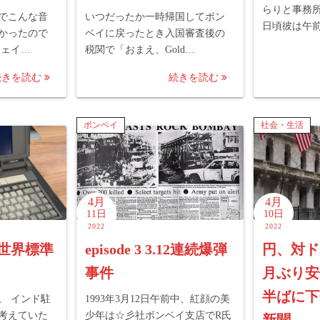
らりと事務
でこんな音
いつだったか一時帰国してボン
日頃彼は午
かったので
ベイに戻ったとき入国審査後の
シェイ…
税関で「おまえ、Gold…
続きを読む
続きを読む
ボンベイ
社会・生活
4月
4月
11日
10日
2022
2022
俺は世界標準
episode 3 3.12連続爆弾
円、対ド
事件
月ぶり安
半ばに下
。 インド駐
1993年3月12日午前中、紅顔の美
考えていた
少年は☆彡社ボンベイ支店でR氏
新聞