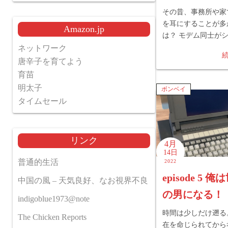
その昔、事務所や家
を耳にすることが多
Amazon.jp
は？ モデム同士が
ネットワーク
唐辛子を育てよう
育苗
明太子
ボンベイ
タイムセール
リンク
4月
14日
普通的生活
2022
episode 5 
中国の風 – 天気良好、なお視界不良
の男になる！
indigoblue1973@note
時間は少しだけ遡る
The Chicken Reports
在を命じられてから