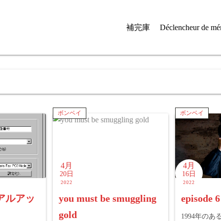
補完庫
Déclencheur de mé
ボンベイ
ボンベイ
4月
4月
20日
16日
2022
2022
アルアッ
you must be smuggling
episod
gold
1994年の