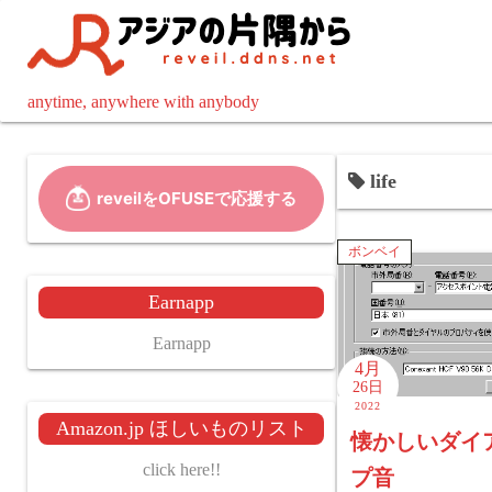
コ
ン
テ
ン
anytime, anywhere with anybody
ツ
へ
life
ス
キ
ッ
ボンベイ
プ
Earnapp
Earnapp
4月
26日
2022
Amazon.jp ほしいものリスト
懐かしいダイ
click here!!
プ音