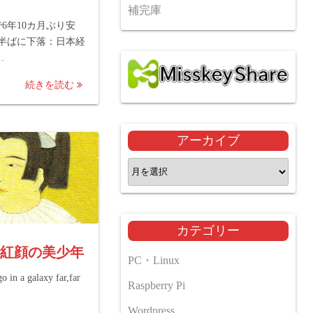
補完庫
6年10カ月ぶり安
台半ばに下落：日本経
…
続きを読む
アーカイブ
ア
ー
カ
イ
カテゴリー
ブ
ue 紅顔の美少年
PC・Linux
o in a galaxy far,far
Raspberry Pi
Wordpress