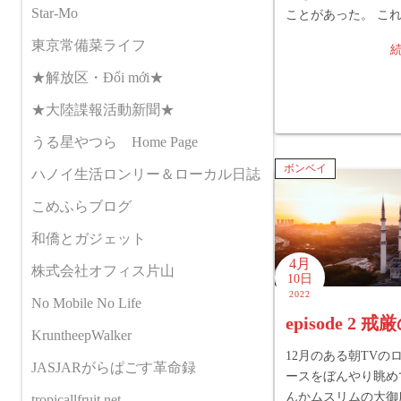
Star-Mo
ことがあった。 こ
東京常備菜ライフ
★解放区・Đổi mới★
★大陸諜報活動新聞★
うる星やつら Home Page
ボンベイ
ハノイ生活ロンリー＆ローカル日誌
こめふらブログ
和僑とガジェット
4月
株式会社オフィス片山
10日
2022
No Mobile No Life
episode 2 戒
KruntheepWalker
12月のある朝TVの
JASJARがらぱごす革命録
ースをぼんやり眺め
んかムスリムの大御
tropicallfruit.net