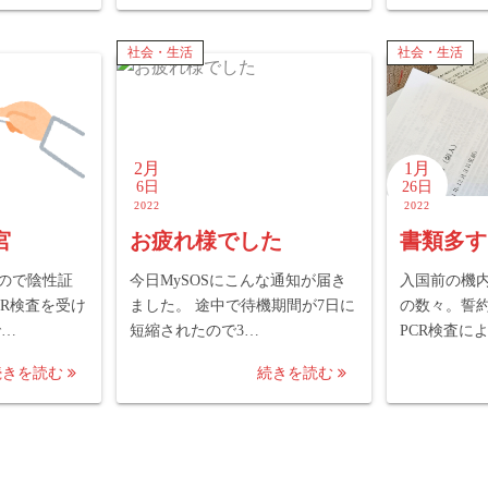
社会・生活
社会・生活
2月
1月
6日
26日
2022
2022
宮
お疲れ様でした
書類多す
ので陰性証
今日MySOSにこんな通知が届き
入国前の機
CR検査を受け
ました。 途中で待機期間が7日に
の数々。誓
で…
短縮されたので3…
PCR検査に
続きを読む
続きを読む