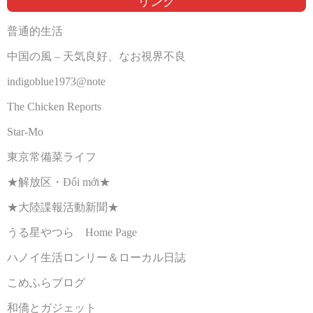
リンク
普通的生活
中国の風 – 天気良好、なお視界不良
indigoblue1973@note
The Chicken Reports
Star-Mo
東京常備菜ライフ
★解放区・Đổi mới★
★大陸諜報活動新聞★
うる星やつら Home Page
ハノイ生活ロンリー＆ローカル日誌
こめふらブログ
和僑とガジェット