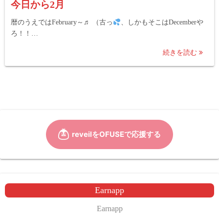
今日から2月
暦のうえではFebruary～♬ （古っ
、しかもそこはDecemberや
ろ！！…
続きを読む
Earnapp
Earnapp