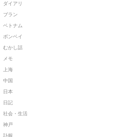
ダイアリ
ブラン
ベトナム
ボンベイ
むかし話
メモ
上海
中国
日本
日記
社会・生活
神戸
訃報