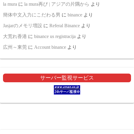
la mura
に
la mura再び | アジアの片隅から
より
簡体中文入力にこだわる男
に
binance
より
Jasjarのメモリ増設
に
Referal Binance
より
大荒れ香港
に
binance us registracija
より
広州～東莞
に
Account binance
より
サーバー監視サービス