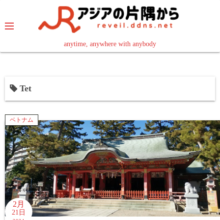
コ
ン
テ
ン
anytime, anywhere with anybody
read in your language
ツ
へ
ス
Tet
キ
ッ
プ
ベトナム
2月
21日