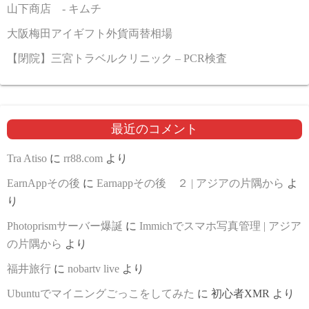
山下商店 - キムチ
大阪梅田アイギフト外貨両替相場
【閉院】三宮トラベルクリニック – PCR検査
最近のコメント
Tra Atiso
に
rr88.com
より
EarnAppその後
に
Earnappその後 ２ | アジアの片隅から
よ
り
Photoprismサーバー爆誕
に
Immichでスマホ写真管理 | アジア
の片隅から
より
福井旅行
に
nobartv live
より
Ubuntuでマイニングごっこをしてみた
に
初心者XMR
より