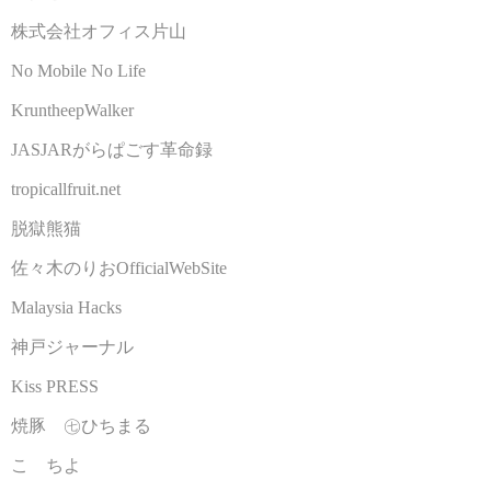
株式会社オフィス片山
No Mobile No Life
KruntheepWalker
JASJARがらぱごす革命録
tropicallfruit.net
脱獄熊猫
佐々木のりおOfficialWebSite
Malaysia Hacks
神戸ジャーナル
Kiss PRESS
焼豚 ㊆ひちまる
こゝちよ