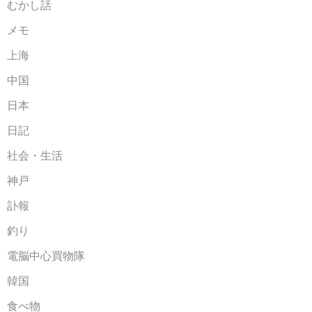
むかし話
メモ
上海
中国
日本
日記
社会・生活
神戸
訃報
釣り
電脳中心買物隊
韓国
食べ物