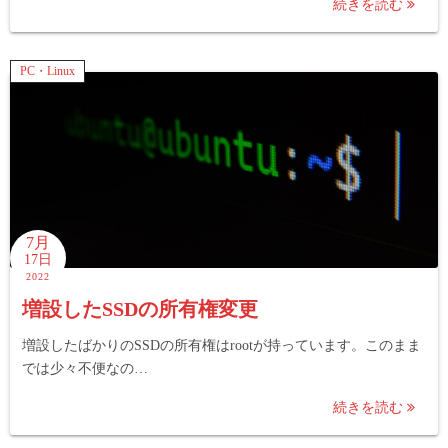
続きを読む
PC・Linux
7月
17日
2022
増設したSSDの所有権変更
増設したばかりのSSDの所有権はrootが持っています。このまま
では少々不便なの…
続きを読む