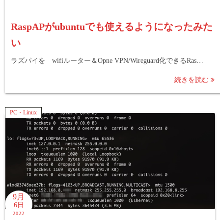
RaspAPがubuntuでも使えるようになったみた
い
ラズパイを wifiルーター＆Opne VPN/Wireguard化できるRas…
続きを読む
PC・Linux
9月
6日
2022