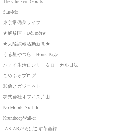
The Chicken Reports
Star-Mo
東京常備菜ライフ
★解放区・Đổi mới★
★大陸諜報活動新聞★
うる星やつら Home Page
ハノイ生活ロンリー＆ローカル日誌
こめふらブログ
和僑とガジェット
株式会社オフィス片山
No Mobile No Life
KruntheepWalker
JASJARがらぱごす革命録