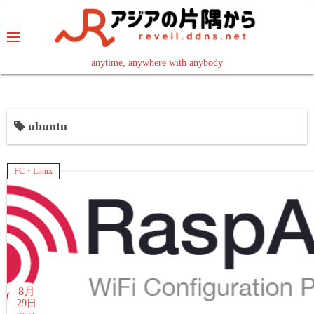
コ
ン
テ
ン
anytime, anywhere with anybody
read in your language
ツ
へ
ス
ubuntu
キ
ッ
プ
PC・Linux
8月
29日