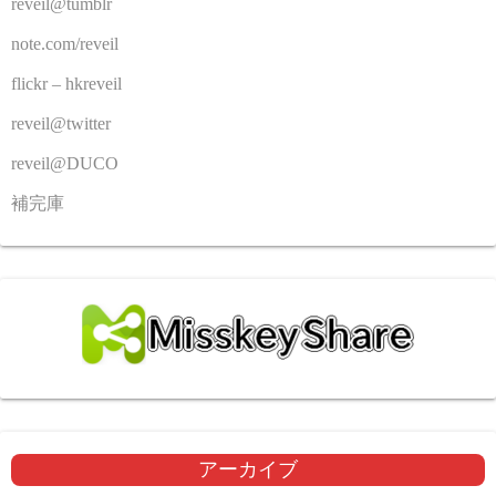
reveil@tumblr
note.com/reveil
flickr – hkreveil
reveil@twitter
reveil@DUCO
補完庫
アーカイブ