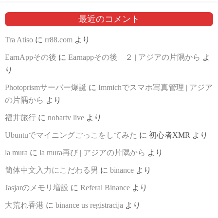
最近のコメント
Tra Atiso
に
rr88.com
より
EarnAppその後
に
Earnappその後 ２ | アジアの片隅から
よ
り
Photoprismサーバー爆誕
に
Immichでスマホ写真管理 | アジア
の片隅から
より
福井旅行
に
nobartv live
より
Ubuntuでマイニングごっこをしてみた
に
初心者XMR
より
la mura
に
la mura再び | アジアの片隅から
より
簡体中文入力にこだわる男
に
binance
より
Jasjarのメモリ増設
に
Referal Binance
より
大荒れ香港
に
binance us registracija
より