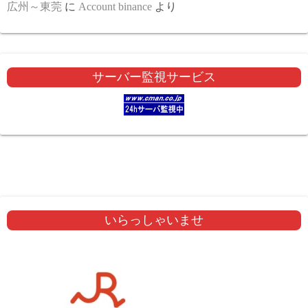
広州～東莞
に
Account binance
より
サーバー監視サービス
いらっしゃいませ