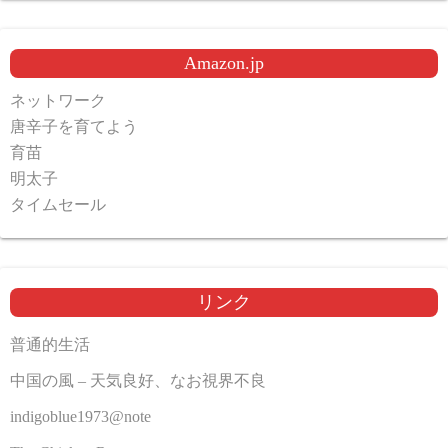
Amazon.jp
ネットワーク
唐辛子を育てよう
育苗
明太子
タイムセール
リンク
普通的生活
中国の風 – 天気良好、なお視界不良
indigoblue1973@note