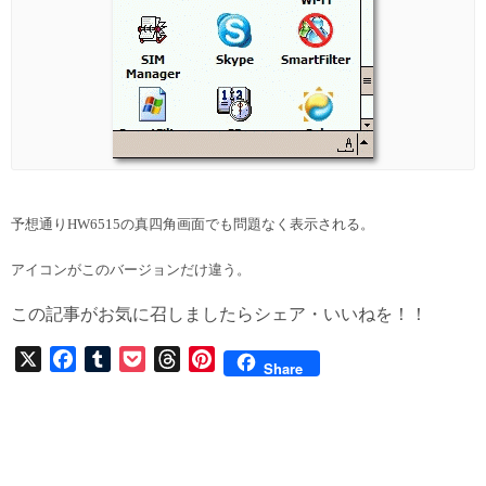
予想通りHW6515の真四角画面でも問題なく表示される。
アイコンがこのバージョンだけ違う。
この記事がお気に召しましたらシェア・いいねを！！
X
F
T
P
T
P
Share
a
u
o
h
i
c
m
c
r
n
e
b
k
e
t
b
l
e
a
e