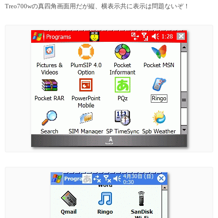
Treo700wの真四角画面用だが縦、横表示共に表示は問題ないぞ！