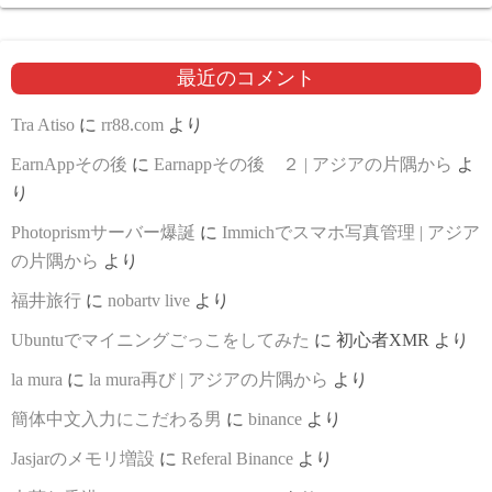
最近のコメント
Tra Atiso
に
rr88.com
より
EarnAppその後
に
Earnappその後 ２ | アジアの片隅から
よ
り
Photoprismサーバー爆誕
に
Immichでスマホ写真管理 | アジア
の片隅から
より
福井旅行
に
nobartv live
より
Ubuntuでマイニングごっこをしてみた
に
初心者XMR
より
la mura
に
la mura再び | アジアの片隅から
より
簡体中文入力にこだわる男
に
binance
より
Jasjarのメモリ増設
に
Referal Binance
より