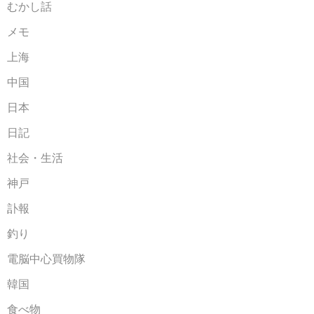
むかし話
メモ
上海
中国
日本
日記
社会・生活
神戸
訃報
釣り
電脳中心買物隊
韓国
食べ物