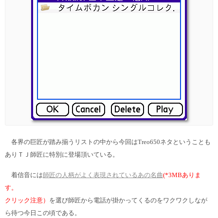
各界の巨匠が踏み揃うリストの中から今回はTreo650ネタということも
あり
ＴＪ師匠に特別に登場頂いている。
着信音には
師匠の人柄がよく表現されているあの名曲
(*3MBありま
す。
クリック注意）
を選び
師匠から電話が掛かってくるのをワクワクしなが
ら待つ今日この頃である。