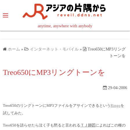
コ
ン
テ
ン
anytime, anywhere with anybody
read in your language
ツ
へ
ス
ホーム
»
インターネット・モバイル
»
Treo650にMP3リング
キ
トーンを
ッ
Treo650にMP3リングトーンを
プ
29-04-2006
Treo650のリングトーンにMP3ファイルをアサインできるという
Ringo
を
試してみた。
Treo650を語らせたら泣く子も黙ると言われる
ＴＪ師匠
によればこの種の