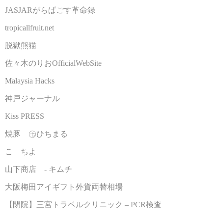
JASJARがらぱごす革命録
tropicallfruit.net
脱獄熊猫
佐々木のりおOfficialWebSite
Malaysia Hacks
神戸ジャーナル
Kiss PRESS
焼豚 ㊆ひちまる
こゝちよ
山下商店 - キムチ
大阪梅田アイギフト外貨両替相場
【閉院】三宮トラベルクリニック – PCR検査