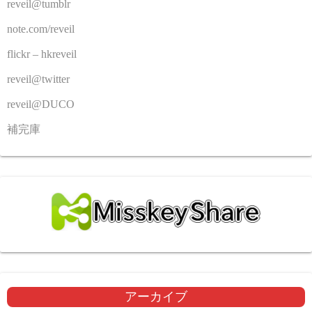
reveil@tumblr
note.com/reveil
flickr – hkreveil
reveil@twitter
reveil@DUCO
補完庫
アーカイブ