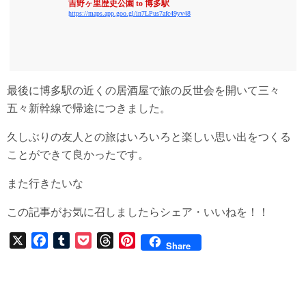
吉野ヶ里歴史公園 to 博多駅
https://maps.app.goo.gl/in7LPus7afc49yv48
最後に博多駅の近くの居酒屋で旅の反世会を開いて三々
五々新幹線で帰途につきました。
久しぶりの友人との旅はいろいろと楽しい思い出をつくる
ことができて良かったです。
また行きたいな
この記事がお気に召しましたらシェア・いいねを！！
X
F
T
P
T
P
Share
a
u
o
h
i
c
m
c
r
n
e
b
k
e
t
b
l
e
a
e