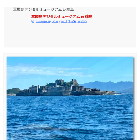
軍艦島デジタルミュージアム to 端島
軍艦島デジタルミュージアム to 端島
https://maps.app.goo.gl/u6AjTjjiSvjkzy8x5