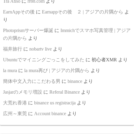
Tra Atiso
に
rr88.com
より
EarnAppその後
に
Earnappその後 ２ | アジアの片隅から
よ
り
Photoprismサーバー爆誕
に
Immichでスマホ写真管理 | アジア
の片隅から
より
福井旅行
に
nobartv live
より
Ubuntuでマイニングごっこをしてみた
に
初心者XMR
より
la mura
に
la mura再び | アジアの片隅から
より
簡体中文入力にこだわる男
に
binance
より
Jasjarのメモリ増設
に
Referal Binance
より
大荒れ香港
に
binance us registracija
より
広州～東莞
に
Account binance
より