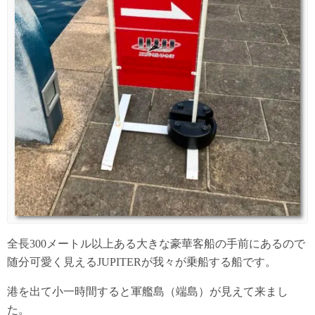
全長300メートル以上ある大きな豪華客船の手前にあるので
随分可愛く見えるJUPITERが我々が乗船する船です。
港を出て小一時間すると軍艦島（端島）が見えて来まし
た。