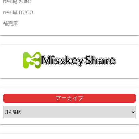
reveil@twitter
reveil@DUCO
補完庫
アーカイブ
ア
ー
カ
イ