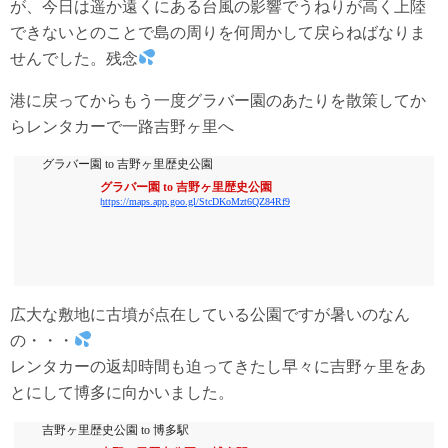
が、今日は遥か遠くにある台風の影響でうねりが高く上陸
できないとのことで島の周りを何周かして戻らねばなりま
せんでした。残念
港に戻ってからもう一度グラバー園のあたりを散策してか
らレンタカーで一路吉野ヶ里へ
グラバー園 to 吉野ヶ里歴史公園
グラバー園 to 吉野ヶ里歴史公園
https://maps.app.goo.gl/StcDKoMzt6QZ84Rf9
広大な敷地に古墳が点在している公園ですが暑いのなん
の・・・
レンタカーの返却時間も迫ってきたし早々に吉野ヶ里をあ
とにして博多に向かいました。
吉野ヶ里歴史公園 to 博多駅