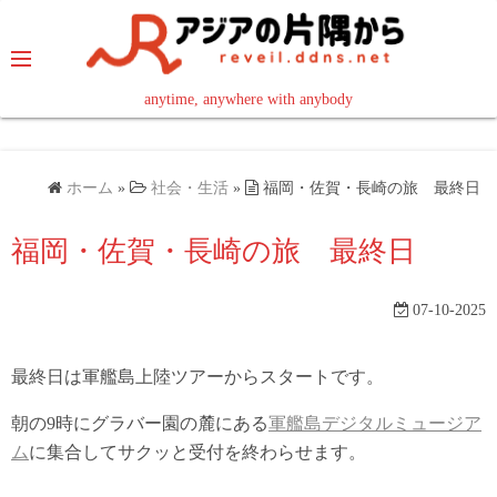
コ
ン
テ
ン
anytime, anywhere with anybody
read in your language
ツ
へ
ス
ホーム
»
社会・生活
»
福岡・佐賀・長崎の旅 最終日
キ
ッ
福岡・佐賀・長崎の旅 最終日
プ
07-10-2025
最終日は軍艦島上陸ツアーからスタートです。
朝の9時にグラバー園の麓にある
軍艦島デジタルミュージア
ム
に集合してサクッと受付を終わらせます。