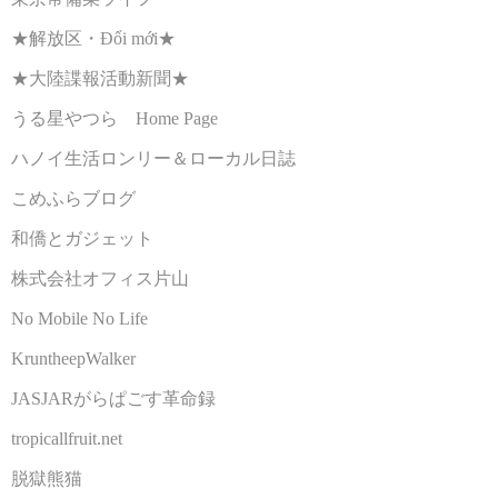
★解放区・Đổi mới★
★大陸諜報活動新聞★
うる星やつら Home Page
ハノイ生活ロンリー＆ローカル日誌
こめふらブログ
和僑とガジェット
株式会社オフィス片山
No Mobile No Life
KruntheepWalker
JASJARがらぱごす革命録
tropicallfruit.net
脱獄熊猫