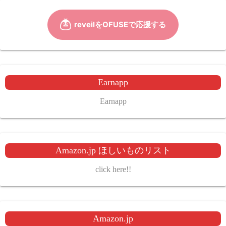
Earnapp
Earnapp
Amazon.jp ほしいものリスト
click here!!
Amazon.jp