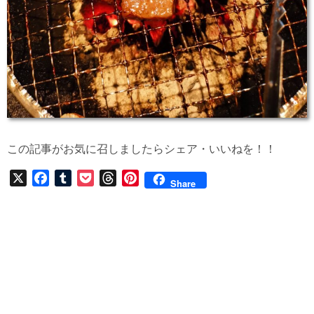
この記事がお気に召しましたらシェア・いいねを！！
X
F
T
P
T
P
Share
a
u
o
h
i
c
m
c
r
n
e
b
k
e
t
b
l
e
a
e
o
r
t
d
r
o
s
e
k
s
t