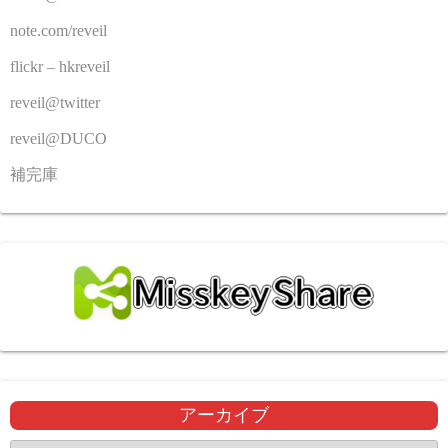
note.com/reveil
flickr – hkreveil
reveil@twitter
reveil@DUCO
補完庫
アーカイブ