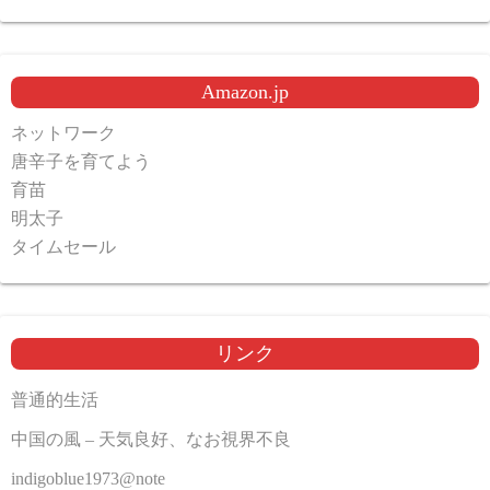
Amazon.jp
ネットワーク
唐辛子を育てよう
育苗
明太子
タイムセール
リンク
普通的生活
中国の風 – 天気良好、なお視界不良
indigoblue1973@note