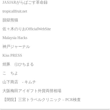
JASJARがらぱごす革命録
tropicallfruit.net
脱獄熊猫
佐々木のりおOfficialWebSite
Malaysia Hacks
神戸ジャーナル
Kiss PRESS
焼豚 ㊆ひちまる
こゝちよ
山下商店 - キムチ
大阪梅田アイギフト外貨両替相場
【閉院】三宮トラベルクリニック – PCR検査