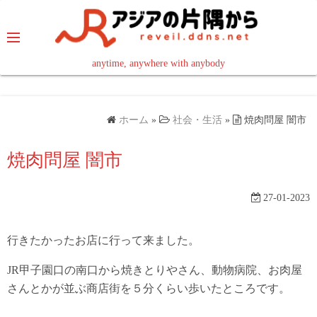
コ
ン
テ
ン
anytime, anywhere with anybody
read in your language
ツ
へ
ス
ホーム
»
社会・生活
»
焼肉問屋 闇市
キ
ッ
焼肉問屋 闇市
プ
27-01-2023
行きたかったお店に行って来ました。
JR甲子園口の南口から焼きとりやさん、動物病院、お肉屋
さんとかが並ぶ商店街を５分くらい歩いたところです。