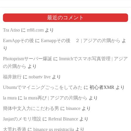
最近のコメント
Tra Atiso
に
rr88.com
より
EarnAppその後
に
Earnappその後 ２ | アジアの片隅から
よ
り
Photoprismサーバー爆誕
に
Immichでスマホ写真管理 | アジア
の片隅から
より
福井旅行
に
nobartv live
より
Ubuntuでマイニングごっこをしてみた
に
初心者XMR
より
la mura
に
la mura再び | アジアの片隅から
より
簡体中文入力にこだわる男
に
binance
より
Jasjarのメモリ増設
に
Referal Binance
より
大荒れ香港
に
binance us registracija
より