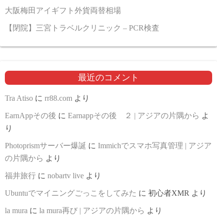
大阪梅田アイギフト外貨両替相場
【閉院】三宮トラベルクリニック – PCR検査
最近のコメント
Tra Atiso
に
rr88.com
より
EarnAppその後
に
Earnappその後 ２ | アジアの片隅から
よ
り
Photoprismサーバー爆誕
に
Immichでスマホ写真管理 | アジア
の片隅から
より
福井旅行
に
nobartv live
より
Ubuntuでマイニングごっこをしてみた
に
初心者XMR
より
la mura
に
la mura再び | アジアの片隅から
より