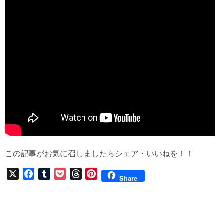
この記事がお気に召しましたらシェア・いいねを！！
X
F
T
P
T
P
Share
a
u
o
h
i
c
m
c
r
n
e
b
k
e
t