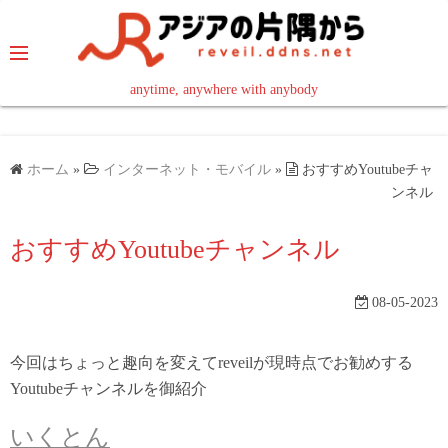
コ
ン
テ
ン
anytime, anywhere with anybody
read in your language
ツ
へ
ス
ホーム
»
インターネット・モバイル
»
おすすめYoutubeチャ
キ
ンネル
ッ
おすすめYoutubeチャンネル
プ
08-05-2023
今回はちょっと趣向を変えてreveilが現時点でお勧めする
Youtubeチャンネルを御紹介
いくとん