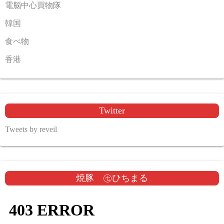
電脳中心買物隊
韓国
食べ物
香港
Twitter
Tweets by reveil
焼豚 ㊆ひちまる