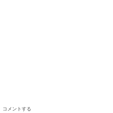
b
l
e
a
e
o
r
t
d
r
o
s
e
k
s
t
コメントする