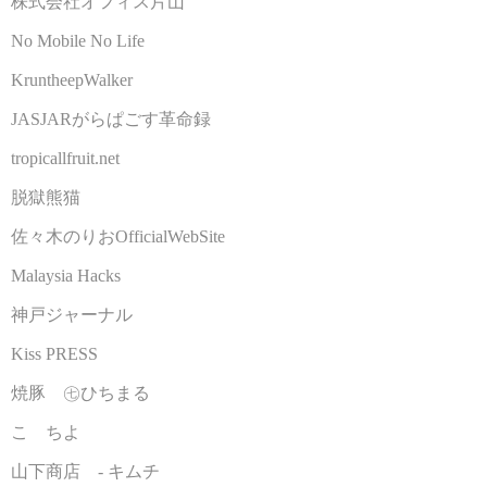
株式会社オフィス片山
No Mobile No Life
KruntheepWalker
JASJARがらぱごす革命録
tropicallfruit.net
脱獄熊猫
佐々木のりおOfficialWebSite
Malaysia Hacks
神戸ジャーナル
Kiss PRESS
焼豚 ㊆ひちまる
こゝちよ
山下商店 - キムチ