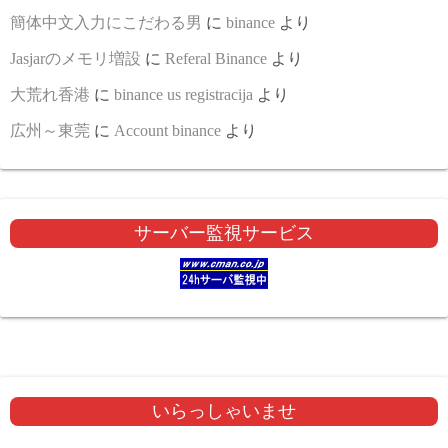
簡体中文入力にこだわる男
に
binance
より
Jasjarのメモリ増設
に
Referal Binance
より
大荒れ香港
に
binance us registracija
より
広州～東莞
に
Account binance
より
サーバー監視サービス
いらっしゃいませ