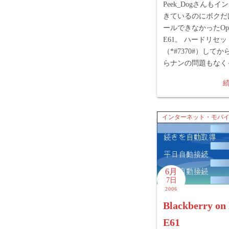
Peek_Dogさんも
きているのにボクだ
ールできなかったOpera 
E61。 ハードリセッ
（*#7370#）して
らナンの問題もなくイ
インターネット・モバ
6月
7日
2006
Blackberry o
E61