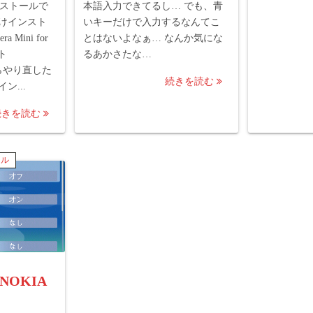
インストールで
本語入力できてるし… でも、青
けインスト
いキーだけで入力するなんてこ
Mini for
とはないよなぁ… なんか気にな
ト
るあかさたな…
からやり直した
続きを読む
ン...
続きを読む
イル
n NOKIA