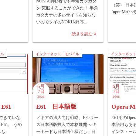
NOKIA初心者でも半角カタカタ
（笑） 日本
を 克服することができた！ 半角
Input Meth
カタカナの多いサイトを知らな
いのでタイのNOKIA野郎...
続きを読む
イル
インターネット・モバイル
インターネッ
6月
6月
7日
7日
2006
2006
 E61
E61 日本語版
Opera Mi
できていな
ノキアの法人向け戦略、Eシリー
E61用のOpe
r E61。 うめ
ズ日本語版投入で本格展開へ キ
本語用もある
んも、
ーボードも日本語仕様だし、日
インストー