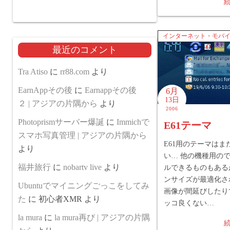
インターネット・モバ
最近のコメント
Tra Atiso
に
rr88.com
より
EarnAppその後
に
Earnappその後
6月
13日
２ | アジアの片隅から
より
2006
Photoprismサーバー爆誕
に
Immichで
E61テーマ
スマホ写真管理 | アジアの片隅から
E61用のテーマはま
より
い… 他の機種用の
福井旅行
に
nobartv live
より
ルできるものもある
ンサイズが最適化さ
Ubuntuでマイニングごっこをしてみ
画像が間延びしたり
た
に
初心者XMR
より
ッコ良くない…
la mura
に
la mura再び | アジアの片隅