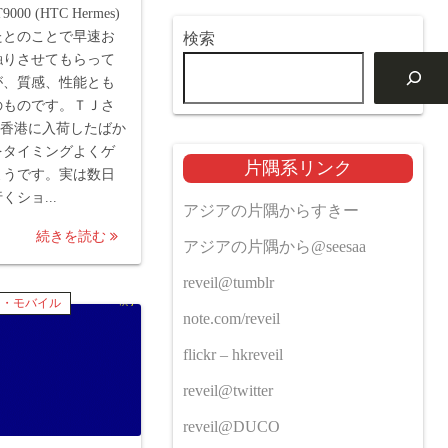
00 (HTC Hermes)
たとのことで早速お
検索
触りさせてもらって
が、質感、性能とも
のものです。ＴＪさ
sys香港に入荷したばか
をタイミングよくゲ
片隅系リンク
ようです。実は数日
ショ...
アジアの片隅からすきー
続きを読む
アジアの片隅から@seesaa
reveil@tumblr
ト・モバイル
note.com/reveil
flickr – hkreveil
reveil@twitter
reveil@DUCO