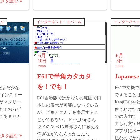
続きを読む
イル
インターネット・モバイル
インターネッ
6月
6月
10日
8日
2006
2006
E61で半角カタカタ
Japanese
を！でも！
だまだ少な
E61中文機
でインストー
できること
E61香港版ではかなりの範囲で日
がスクリー
KanjiHel
本語の表示が可能になっている
れておらず
使うわけだ
が、半角カタカナを表示するこ
であまりカ
での入力で
とができない。 Peek_Dogさん、
力した文字
タイのNOKIA野郎さんに教えを
アプリにペ
仰ぎながらなんとかこんな
続きを読む
法なのでか