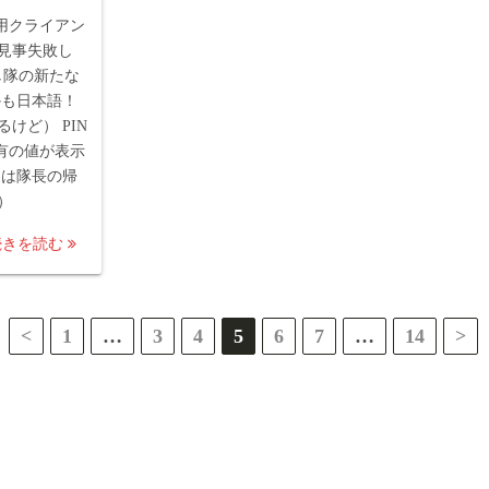
erry用クライアン
見事失敗し
本語し隊の新たな
かも日本語！
けど） PIN
全て固有の値が表示
とは隊長の帰
）
続きを読む
<
1
…
3
4
5
6
7
…
14
>