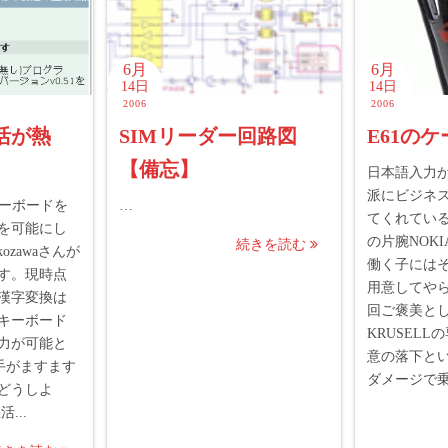
6月
6月
14日
14日
2006
2006
活が熱
SIMリーダー回路図
E61の
【備忘】
日本語入力
派にビジネ
ルキーボードを
…
てくれてい
を可能にし
の片腕NOKI
続きを読む
kozawaさんが
働く子には
す。現時点
用意してやら
漢字変換は
回ご褒美と
キーボード
KRUSEL
力が可能と
意の落下と
手がますます
ダメージで乗
どうしよ
...