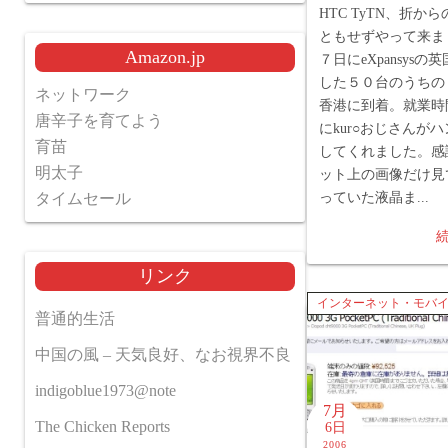
HTC TyTN、折か
ともせずやって来ま
Amazon.jp
７日にeXpansys
した５０台のうちの
ネットワーク
香港に到着。就業時
唐辛子を育てよう
にkur○おじさんが
育苗
してくれました。感
明太子
ット上の画像だけ見
タイムセール
っていた液晶ま...
リンク
インターネット・モバ
普通的生活
中国の風 – 天気良好、なお視界不良
indigoblue1973@note
7月
The Chicken Reports
6日
2006