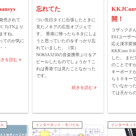
pansys
忘れてた
KKJCon
開！
発売されて
つい先日タイに出張したときに
 TyTNより
見たノキアの広告オブジェで
コザックさん
ますね。
す。 香港に帰ったらネタにしよ
E61ユーザ
 daysってのが気に
うと思っていたのをすっかり忘
応え漢字変
・・
れていました。（笑）
KKJConv
NOKIA3250の音楽携帯ぶりをア
した。 まだ
続きを読む
ピールしたものでしょうか？こ
のことです
れは香港では見たことなかった
キーボード
です。
ら１０キー
ていなかった
続きを読む
ては天からの
イル
インターネット・モバイル
インターネッ