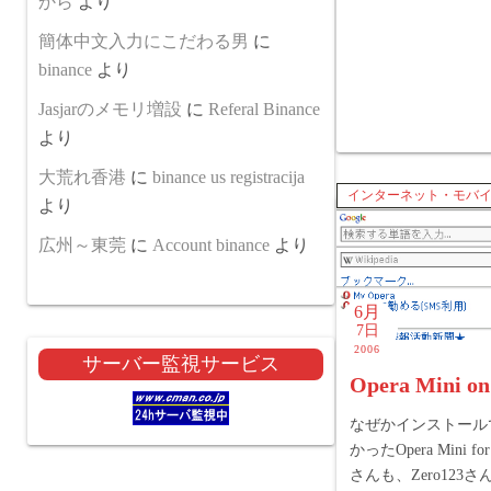
から
より
簡体中文入力にこだわる男
に
binance
より
Jasjarのメモリ増設
に
Referal Binance
より
大荒れ香港
に
binance us registracija
インターネット・モバ
より
広州～東莞
に
Account binance
より
6月
7日
2006
サーバー監視サービス
Opera Mini on
なぜかインストール
かったOpera Mini fo
さんも、Zero123さ