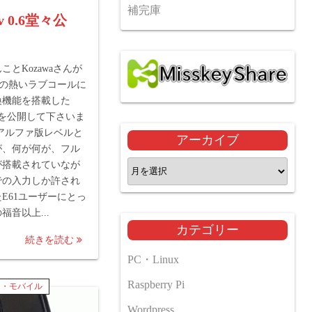
補完庫
v 0.6堂々公
ことKozawaさんが
ーの熱いラブコールに
換機能を搭載した
 0.6を公開して下さいま
アルファ版レベルと
アーカイブ
が、何が何が、フル
が搭載されていなが
ア
での入力しか許され
ー
E61ユーザーにとっ
カ
福音以上...
イ
カテゴリー
ブ
続きを読む
PC・Linux
Raspberry Pi
ト・モバイル
Wordpress