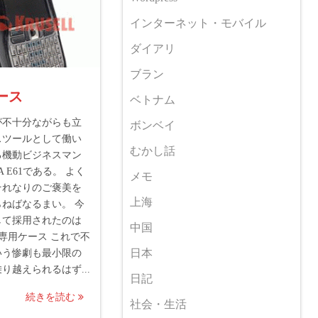
インターネット・モバイル
ダイアリ
ブラン
ケース
ベトナム
が不十分ながらも立
ボンベイ
スツールとして働い
むかし話
る機動ビジネスマン
A E61である。 よく
メモ
それなりのご褒美を
上海
ねばなるまい。 今
して採用されたのは
中国
Lの専用ケース これで不
日本
いう惨劇も最小限の
り越えられるはず...
日記
続きを読む
社会・生活