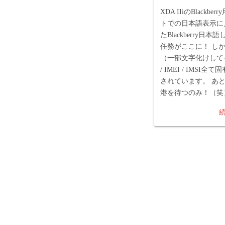
XDA IIiのBlackb
トでの日本語表示に
たBlackberry日
任務がここに！ し
（一部文字化けしてる
/ IMEI / IMSI
されています。 あ
港を待つのみ！（笑
投
稿
の
ペ