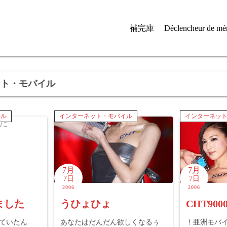
補完庫
Déclencheur de mé
ト・モバイル
イル
インターネット・モバイル
インターネッ
7月
7月
7日
7日
2006
2006
来ました
うひょひょ
CHT9000
かけていたん
あなたはだんだん欲しくなるぅ
！亜洲モバ