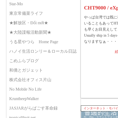
Star-Mo
CHT9000 / eX
東京常備菜ライフ
やっぱ台湾では既に
★解放区・Đổi mới★
いることもあってHTC
も早くお目見えして
★大陸諜報活動新聞★
Usually ship in 5
なりますなぁ・・・
うる星やつら Home Page
ハノイ生活ロンリー＆ローカル日誌
こめふらブログ
和僑とガジェット
株式会社オフィス片山
No Mobile No Life
KruntheepWalker
JASJARがらぱごす革命録
インターネット・モバ
tropicallfruit.net