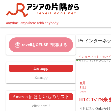
コ
ン
テ
ン
anytime, anywhere with anybody
ツ
へ
インターネッ
ス
キ
ッ
インターネット・モバ
プ
Earnapp
Earnapp
8月
11日
2006
Amazon.jp ほしいものリスト
HTC TyTN
click here!!
４月にPre-Order