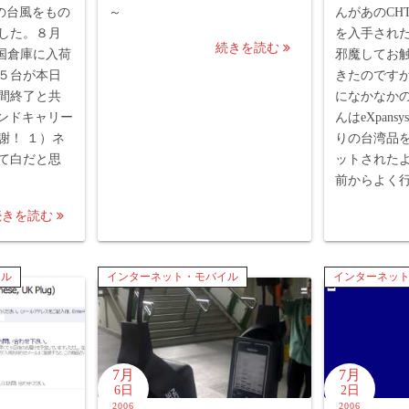
らの台風をもの
～
んがあのCHT90
した。８月
を入手され
続きを読む
の英国倉庫に入荷
邪魔してお
５台が本日
きたのです
間終了と共
になかなか
ハンドキャリー
んはeXpan
謝！ １）ネ
りの台湾品
て白だと思
ットされた
前からよく行く
続きを読む
イル
インターネット・モバイル
インターネッ
7月
7月
6日
2日
2006
2006