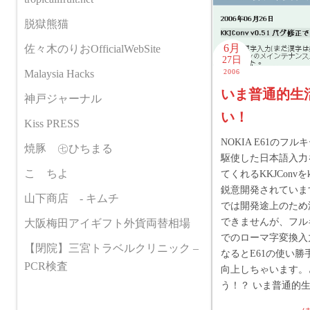
脱獄熊猫
6月
佐々木のりおOfficialWebSite
27日
Malaysia Hacks
2006
いま普通的生
神戸ジャーナル
い！
Kiss PRESS
NOKIA E61のフ
焼豚 ㊆ひちまる
駆使した日本語入力
こゝちよ
てくれるKKJConvを
鋭意開発されていま
山下商店 - キムチ
では開発途上のため
できませんが、フル
大阪梅田アイギフト外貨両替相場
でのローマ字変換入
【閉院】三宮トラベルクリニック –
なるとE61の使い勝
PCR検査
向上しちゃいます。
う！？ いま普通的生活