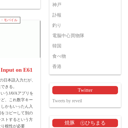
神戸
訃報
ト・モバイル
釣り
電脳中心買物隊
韓国
食べ物
香港
 Input on E61
での日本語入力だが、
はできる。
Twitter
perというJAVAアプリを
けど、これ数字キー
Tweets by reveil
、しかもいったん入
列をコピーして別の
ーストするという方
焼豚 ㊆ひちまる
なり根性が必要