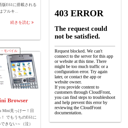
語版E61に搭載される
odはフルキ...
続きを読む
ト・モバイル
ni Browser
ra Mini見っけー！日
！ でもうちのE61に
ルできない～（泣）