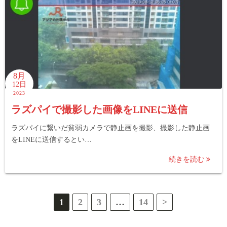
8月
12日
2023
ラズパイで撮影した画像をLINEに送信
ラズパイに繋いだ貧弱カメラで静止画を撮影、撮影した静止画
をLINEに送信するとい…
続きを読む
投
1
2
3
…
14
>
稿