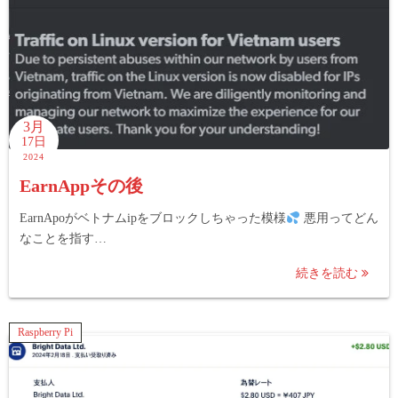
3月
17日
2024
EarnAppその後
EarnApoがベトナムipをブロックしちゃった模様
悪用ってどん
なことを指す…
続きを読む
Raspberry Pi