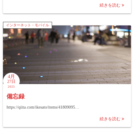
続きを読む
インターネット・モバイル
4月
27日
2025
備忘録
https://qiita.com/ikesato/items/41809095…
続きを読む