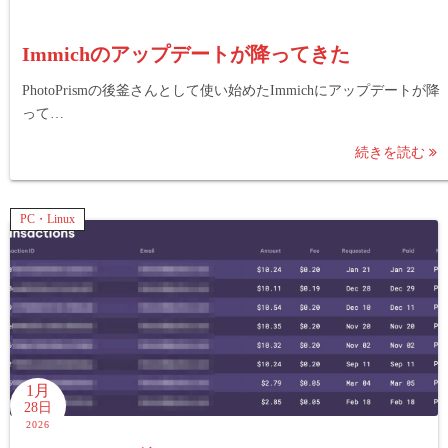
Immichのアップデートが降ってきた
PhotoPrismの後釜さんとして使い始めたImmichにアップデートが降
って…
続きを読む
PC・Linux
1月
28日
2026