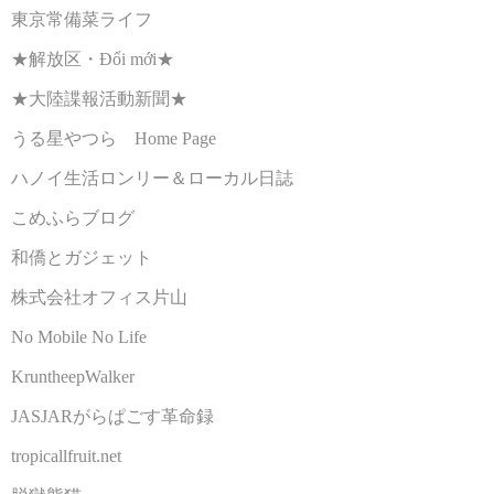
東京常備菜ライフ
★解放区・Đổi mới★
★大陸諜報活動新聞★
うる星やつら Home Page
ハノイ生活ロンリー＆ローカル日誌
こめふらブログ
和僑とガジェット
株式会社オフィス片山
No Mobile No Life
KruntheepWalker
JASJARがらぱごす革命録
tropicallfruit.net