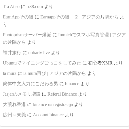
Tra Atiso
に
rr88.com
より
EarnAppその後
に
Earnappその後 ２ | アジアの片隅から
よ
り
Photoprismサーバー爆誕
に
Immichでスマホ写真管理 | アジア
の片隅から
より
福井旅行
に
nobartv live
より
Ubuntuでマイニングごっこをしてみた
に
初心者XMR
より
la mura
に
la mura再び | アジアの片隅から
より
簡体中文入力にこだわる男
に
binance
より
Jasjarのメモリ増設
に
Referal Binance
より
大荒れ香港
に
binance us registracija
より
広州～東莞
に
Account binance
より