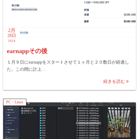
2月
28日
2024
earnappその後
１月９日にearnappをスタートさせて１ヶ月と２０数日が経過し
た。この間に計上…
続きを読む
PC・Linux