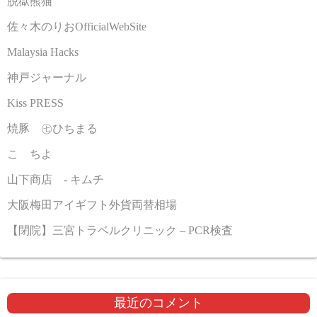
脱獄熊猫
佐々木のりおOfficialWebSite
Malaysia Hacks
神戸ジャーナル
Kiss PRESS
焼豚 ㊆ひちまる
こゝちよ
山下商店 - キムチ
大阪梅田アイギフト外貨両替相場
【閉院】三宮トラベルクリニック – PCR検査
最近のコメント