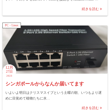
続きを読む
PC・Linux
12月
27日
2023
シンガポールからなんか届いてます
いよいよ明日はクリスマスイブという土曜の朝、いつもより遅
めに目覚めて植物たちに水…
続きを読む