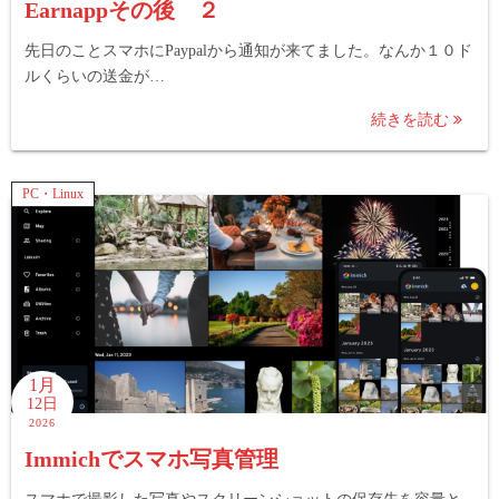
Earnappその後 ２
先日のことスマホにPaypalから通知が来てました。なんか１０ド
ルくらいの送金が…
続きを読む
PC・Linux
1月
12日
2026
Immichでスマホ写真管理