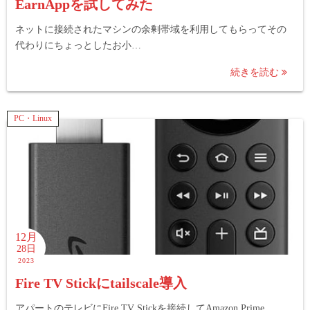
EarnAppを試してみた
ネットに接続されたマシンの余剰帯域を利用してもらってその
代わりにちょっとしたお小…
続きを読む
PC・Linux
12月
28日
2023
Fire TV Stickにtailscale導入
アパートのテレビにFire TV Stickを接続してAmazon Prime …