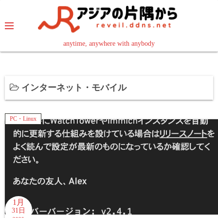
コ
ン
テ
ン
anytime, anywhere with anybody
read in your language
ツ
へ
ス
インターネット・モバイル
キ
ッ
プ
PC・Linux
1月
31日