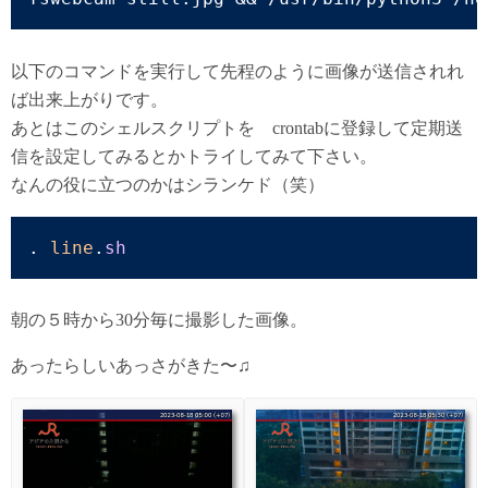
以下のコマンドを実行して先程のように画像が送信されれ
ば出来上がりです。
あとはこのシェルスクリプトを crontabに登録して定期送
信を設定してみるとかトライしてみて下さい。
なんの役に立つのかはシランケド（笑）
. 
line
.
sh
朝の５時から30分毎に撮影した画像。
あったらしいあっさがきた〜♫