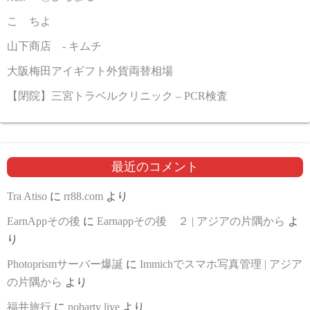
こゝちよ
山下商店 - キムチ
大阪梅田アイギフト外貨両替相場
【閉院】三宮トラベルクリニック – PCR検査
最近のコメント
Tra Atiso
に
rr88.com
より
EarnAppその後
に
Earnappその後 ２ | アジアの片隅から
よ
り
Photoprismサーバー爆誕
に
Immichでスマホ写真管理 | アジア
の片隅から
より
福井旅行
に
nobartv live
より