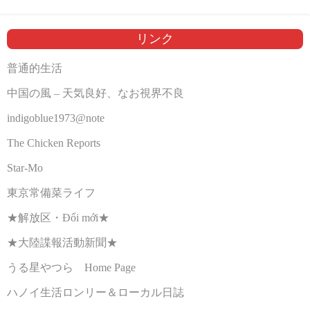
リンク
普通的生活
中国の風 – 天気良好、なお視界不良
indigoblue1973@note
The Chicken Reports
Star-Mo
東京常備菜ライフ
★解放区・Đổi mới★
★大陸諜報活動新聞★
うる星やつら Home Page
ハノイ生活ロンリー＆ローカル日誌