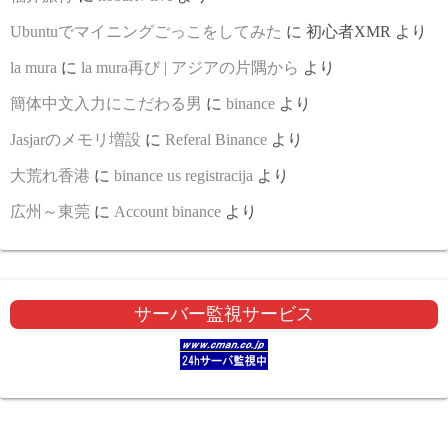
Ubuntuでマイニングごっこをしてみた
に
初心者XMR
より
la mura
に
la mura再び | アジアの片隅から
より
簡体中文入力にこだわる男
に
binance
より
Jasjarのメモリ増設
に
Referal Binance
より
大荒れ香港
に
binance us registracija
より
広州～東莞
に
Account binance
より
サーバー監視サービス