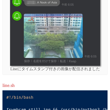
Lineにタイムスタンプ付きの画像が配信されました
line.sh
#!/bin/bash
fswebcam still.jpg && /usr/bin/python3 /ho