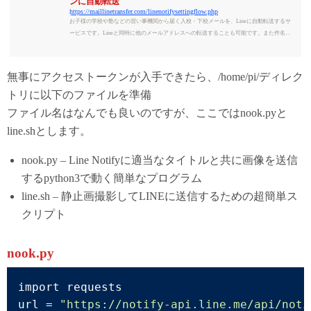
ンに自動転送
https://maillinetransfer.com/linenotifysettingflow.php
お子様の学校や塾などの習い事機関から届く入校・下校メールを、Lineに自動転送するサ
ービスです。Lineと同時に他のメールアドレスへの転送することも可能です。また件名や
本文にフィルターをかけて、特定のメッセージだけを転送する設定もしていただけます。
無事にアクセストークンが入手できたら、/home/pi/ディレク
トリに以下のファイルを準備
ファイル名はなんでも良いのですが、ここではnook.pyと
line.shとします。
nook.py – Line Notifyに適当なタイトルと共に画像を送信
するpython3で動く簡単なプログラム
line.sh – 静止画撮影してLINEに送信するための超簡単ス
クリプト
nook.py
import requests

url = 
"https://notify-api.line.me/api/noti