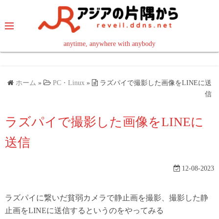
コ
ン
テ
ン
anytime, anywhere with anybody
read in your language
ツ
へ
ス
ホーム
»
PC・Linux
»
ラズパイで撮影した画像をLINEに送
キ
信
ッ
ラズパイで撮影した画像をLINEに
プ
送信
12-08-2023
ラズパイに繋いだ貧弱カメラで静止画を撮影、撮影した静
止画をLINEに送信するというのをやってみる