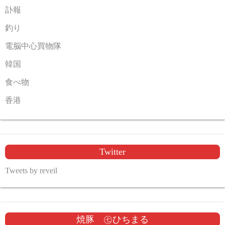
訃報
釣り
電脳中心買物隊
韓国
食べ物
香港
Twitter
Tweets by reveil
焼豚 ㊆ひちまる