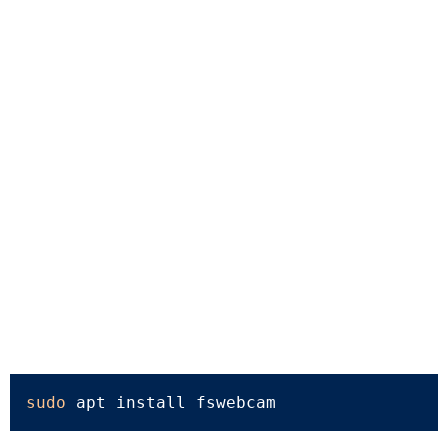
sudo
 apt install fswebcam