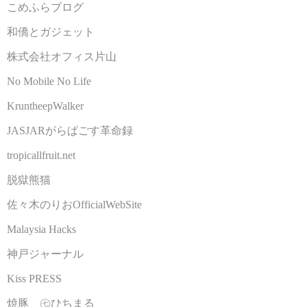
こめふらブログ
和僑とガジェット
株式会社オフィス片山
No Mobile No Life
KruntheepWalker
JASJARがらぱごす革命録
tropicallfruit.net
脱獄熊猫
佐々木のりおOfficialWebSite
Malaysia Hacks
神戸ジャーナル
Kiss PRESS
焼豚 ㊆ひちまる