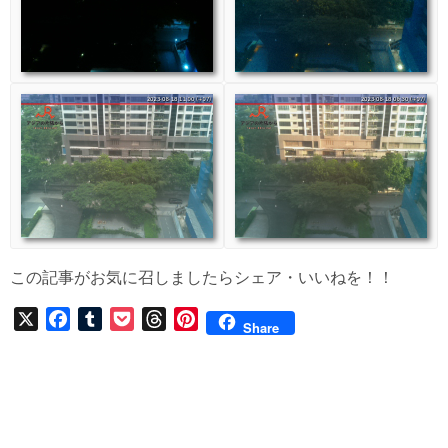
この記事がお気に召しましたらシェア・いいねを！！
X
F
T
P
T
P
Share
a
u
o
h
i
c
m
c
r
n
e
b
k
e
t
b
l
e
a
e
o
r
t
d
r