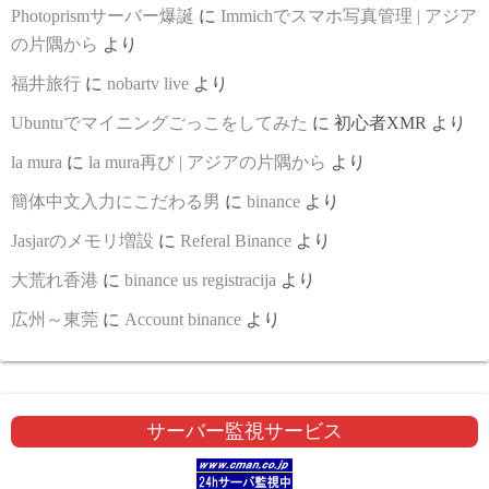
Photoprismサーバー爆誕
に
Immichでスマホ写真管理 | アジア
の片隅から
より
福井旅行
に
nobartv live
より
Ubuntuでマイニングごっこをしてみた
に
初心者XMR
より
la mura
に
la mura再び | アジアの片隅から
より
簡体中文入力にこだわる男
に
binance
より
Jasjarのメモリ増設
に
Referal Binance
より
大荒れ香港
に
binance us registracija
より
広州～東莞
に
Account binance
より
サーバー監視サービス