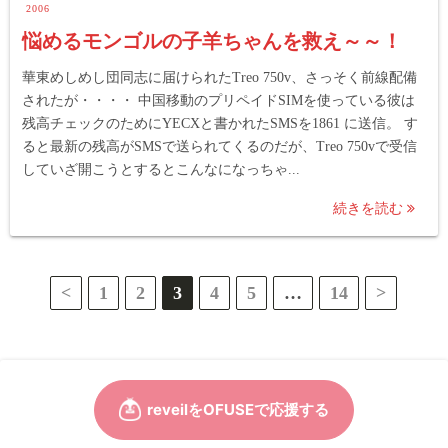
2006
悩めるモンゴルの子羊ちゃんを救え～～！
華東めしめし団同志に届けられたTreo 750v、さっそく前線配備
されたが・・・・ 中国移動のプリペイドSIMを使っている彼は
残高チェックのためにYECXと書かれたSMSを1861 に送信。 す
ると最新の残高がSMSで送られてくるのだが、Treo 750vで受信
していざ開こうとするとこんなになっちゃ...
続きを読む
投
<
1
2
3
4
5
…
14
>
稿
の
ペ