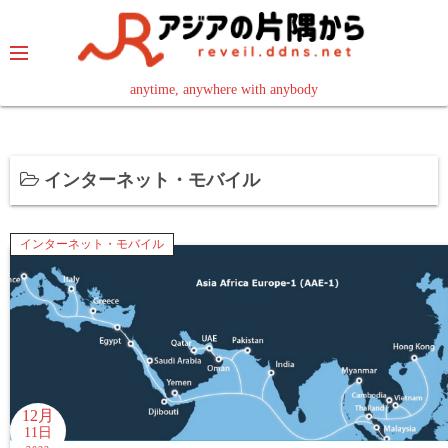
コ
ン
テ
ン
anytime, anywhere with anybody
read in your language
ツ
へ
ス
インターネット・モバイル
キ
ッ
プ
インターネット・モバイル
12月
11日