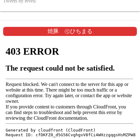
Tweets by reveil
焼豚 ㊆ひちまる