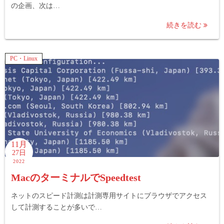
の企画、次は…
続きを読む
PC・Linux
11月
27日
2022
MacのターミナルでSpeedtest
ネットのスピード計測は計測専用サイトにブラウザでアクセス
して計測することが多いで…