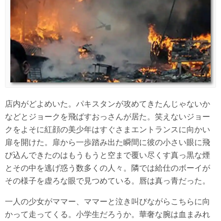
店内がどよめいた。パキスタンが攻めてきたんじゃないか
などとジョークを飛ばすおっさんが居た。笑えないジョー
クをよそに紅顔の美少年はすぐさまエントランスに向かい
扉を開けた。扉から一歩踏み出た瞬間に彼の小さい眼に飛
び込んできたのはもうもうと空まで覆い尽くす真っ黒な煙
とその中を逃げ惑う数多くの人々。隣では給仕のボーイが
その様子を虚ろな眼で見つめている。唇は真っ青だった。
一人の少女がママー、ママーと泣き叫びながらこちらに向
かって走ってくる。小学生だろうか。華奢な腕は血まみれ