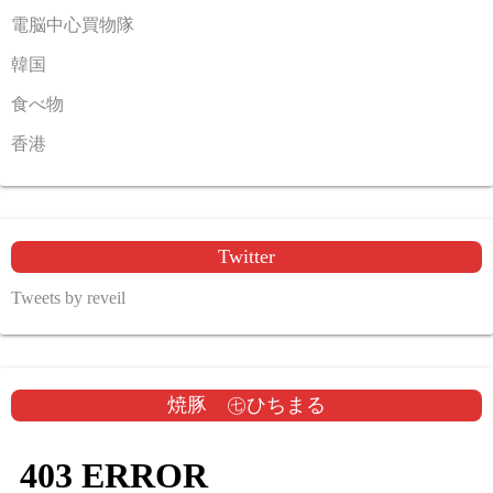
電脳中心買物隊
韓国
食べ物
香港
Twitter
Tweets by reveil
焼豚 ㊆ひちまる