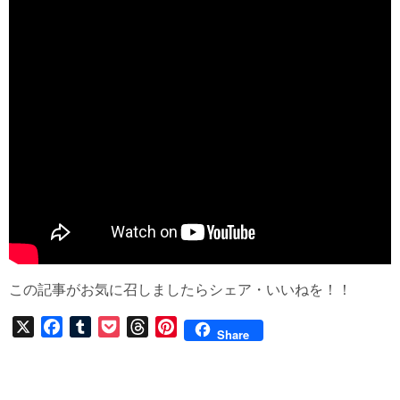
この記事がお気に召しましたらシェア・いいねを！！
X
F
T
P
T
P
Share
a
u
o
h
i
c
m
c
r
n
e
b
k
e
t