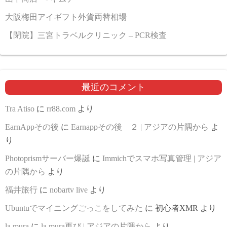
大阪梅田アイギフト外貨両替相場
【閉院】三宮トラベルクリニック – PCR検査
最近のコメント
Tra Atiso
に
rr88.com
より
EarnAppその後
に
Earnappその後 ２ | アジアの片隅から
よ
り
Photoprismサーバー爆誕
に
Immichでスマホ写真管理 | アジア
の片隅から
より
福井旅行
に
nobartv live
より
Ubuntuでマイニングごっこをしてみた
に
初心者XMR
より
la mura
に
la mura再び | アジアの片隅から
より