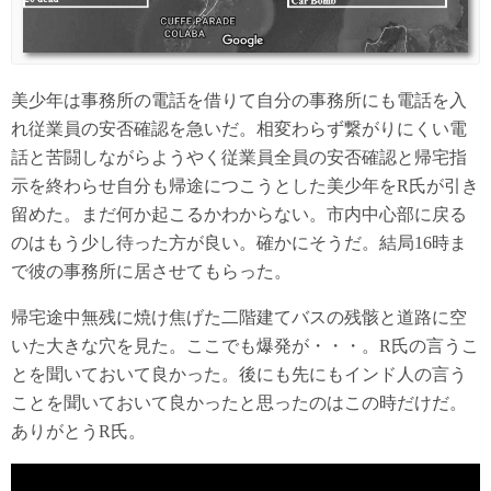
美少年は事務所の電話を借りて自分の事務所にも電話を入
れ従業員の安否確認を急いだ。相変わらず繋がりにくい電
話と苦闘しながらようやく従業員全員の安否確認と帰宅指
示を終わらせ自分も帰途につこうとした美少年をR氏が引き
留めた。まだ何か起こるかわからない。市内中心部に戻る
のはもう少し待った方が良い。確かにそうだ。結局16時ま
で彼の事務所に居させてもらった。
帰宅途中無残に焼け焦げた二階建てバスの残骸と道路に空
いた大きな穴を見た。ここでも爆発が・・・。R氏の言うこ
とを聞いておいて良かった。後にも先にもインド人の言う
ことを聞いておいて良かったと思ったのはこの時だけだ。
ありがとうR氏。