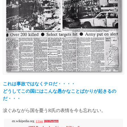
これは事故ではなくテロだ・・・・
どうしてこの国にはこんな愚かなことばかりが起きるの
だ・・・
涙ぐみながら国を憂うR氏の表情を今も忘れない。
en.wikipedia.org
1 User
131 Pockets