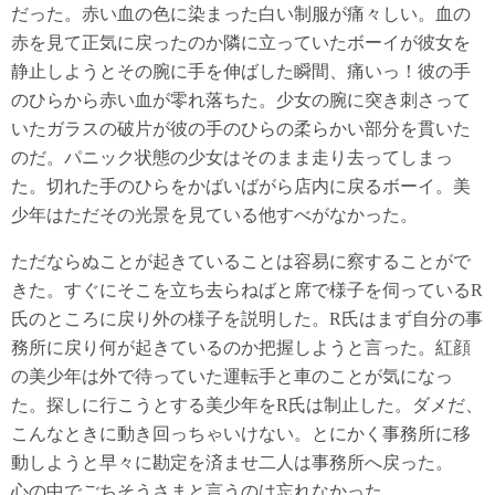
だった。赤い血の色に染まった白い制服が痛々しい。血の
赤を見て正気に戻ったのか隣に立っていたボーイが彼女を
静止しようとその腕に手を伸ばした瞬間、痛いっ！彼の手
のひらから赤い血が零れ落ちた。少女の腕に突き刺さって
いたガラスの破片が彼の手のひらの柔らかい部分を貫いた
のだ。パニック状態の少女はそのまま走り去ってしまっ
た。切れた手のひらをかばいばがら店内に戻るボーイ。美
少年はただその光景を見ている他すべがなかった。
ただならぬことが起きていることは容易に察することがで
きた。すぐにそこを立ち去らねばと席で様子を伺っているR
氏のところに戻り外の様子を説明した。R氏はまず自分の事
務所に戻り何が起きているのか把握しようと言った。紅顔
の美少年は外で待っていた運転手と車のことが気になっ
た。探しに行こうとする美少年をR氏は制止した。ダメだ、
こんなときに動き回っちゃいけない。とにかく事務所に移
動しようと早々に勘定を済ませ二人は事務所へ戻った。
心の中でごちそうさまと言うのは忘れなかった。