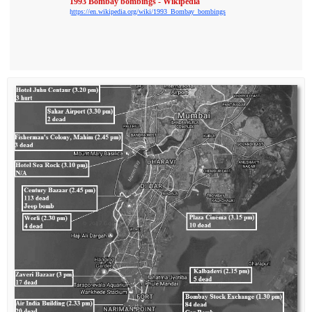
1993 Bombay bombings - Wikipedia
https://en.wikipedia.org/wiki/1993_Bombay_bombings