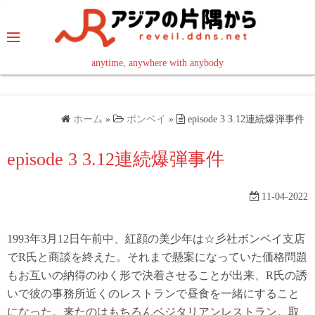
コ
ン
テ
ン
anytime, anywhere with anybody
read in your language
ツ
へ
ス
ホーム
»
ボンベイ
»
episode 3 3.12連続爆弾事件
キ
ッ
episode 3 3.12連続爆弾事件
プ
11-04-2022
1993年3月12日午前中、紅顔の美少年は☆彡社ボンベイ支店
でR氏と商談を終えた。それまで懸案になっていた価格問題
もお互いの納得のゆく形で決着させることが出来、R氏の誘
いで彼の事務所近くのレストランで昼食を一緒にすること
になった。来たのはもちろんベジタリアンレストラン。取