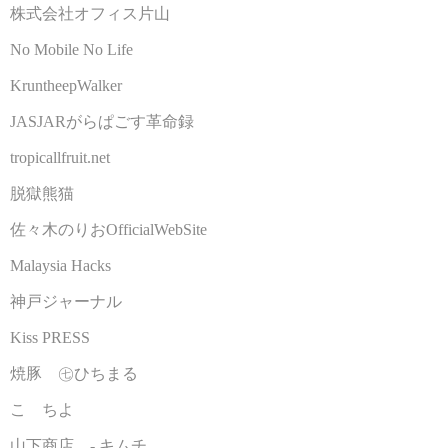
株式会社オフィス片山
No Mobile No Life
KruntheepWalker
JASJARがらぱごす革命録
tropicallfruit.net
脱獄熊猫
佐々木のりおOfficialWebSite
Malaysia Hacks
神戸ジャーナル
Kiss PRESS
焼豚 ㊆ひちまる
こゝちよ
山下商店 - キムチ