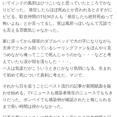
いてインドの風邪はひつこいなと思っていたところでかな
りビビった。 発症したらほぼ死ぬとか言われるとさすがに
ビビる。駐在仲間のT社Mさんも「発症したら絶対死ぬって
怖いよね」とか言ってるし。実は風邪っぽいなんて冗談で
も言える雰囲気じゃなかった。
家に戻ってから寝室のダブルベッドで大の字になりながら
天井でクルクル回っているシーリングファンをぼんやり見
つめながら俺ってここで死んじゃうのかな・・・などと考
えていたら涙が頬を濡らした・・・。
一人は気楽だがこういうときにかなり気弱になる。生まれ
て初めて死について真剣に考えた。マジで。
それから日を追うごとにペスト流行の記事が新聞紙面を賑
わせ始める。TVニュースも感染者発生のニュースでもちき
りだった。ボンベイでも感染例が確認されたと報じられる
まで長い時間は掛からなかった。