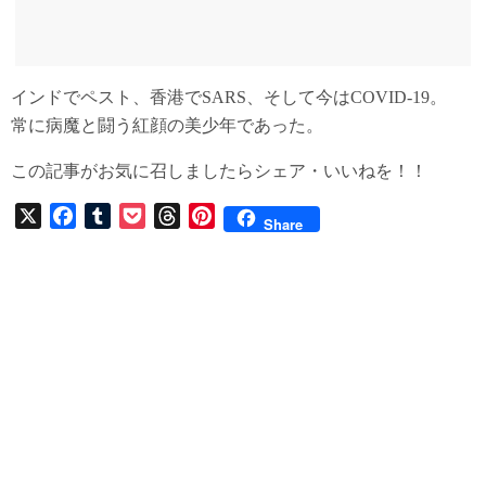
インドでペスト、香港でSARS、そして今はCOVID-19。
常に病魔と闘う紅顔の美少年であった。
この記事がお気に召しましたらシェア・いいねを！！
X
F
T
P
T
P
Share
a
u
o
h
i
c
m
c
r
n
e
b
k
e
t
b
l
e
a
e
o
r
t
d
r
o
s
e
k
s
t