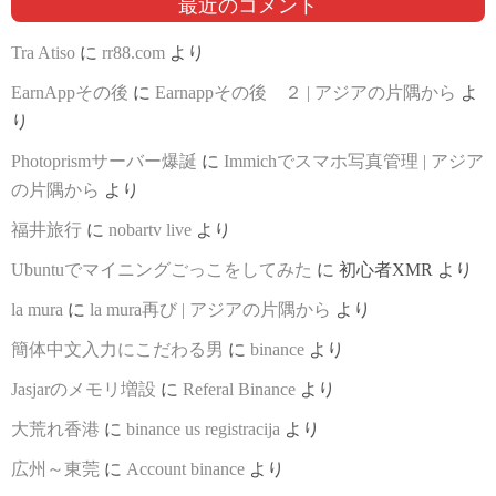
最近のコメント
Tra Atiso
に
rr88.com
より
EarnAppその後
に
Earnappその後 ２ | アジアの片隅から
よ
り
Photoprismサーバー爆誕
に
Immichでスマホ写真管理 | アジア
の片隅から
より
福井旅行
に
nobartv live
より
Ubuntuでマイニングごっこをしてみた
に
初心者XMR
より
la mura
に
la mura再び | アジアの片隅から
より
簡体中文入力にこだわる男
に
binance
より
Jasjarのメモリ増設
に
Referal Binance
より
大荒れ香港
に
binance us registracija
より
広州～東莞
に
Account binance
より