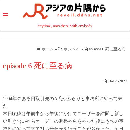
コ
ン
テ
ン
anytime, anywhere with anybody
read in your language
ツ
へ
ス
ホーム
»
ボンベイ
»
episode 6 死に至る病
キ
ッ
episode 6 死に至る病
プ
16-04-2022
1994年のある日取引先のA氏がふらりと事務所にやって来
た。
常日頃彼は午前中から午後にかけてユーザーを訪問し新し
い引き合いやらオーダーの調整やらをやった後にうちの事
務所にやって来て打ち合わせを行うことが多かった。毎日