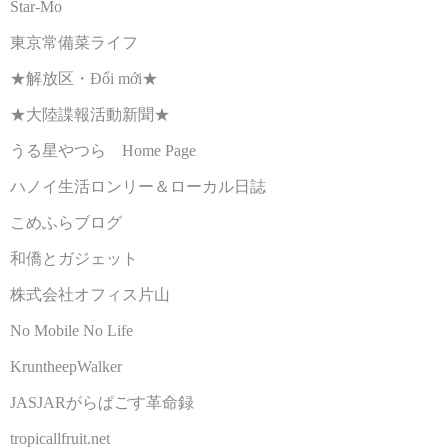
Star-Mo
東京常備菜ライフ
★解放区・Đổi mới★
★大陸諜報活動新聞★
うる星やつら Home Page
ハノイ生活ロンリー＆ローカル日誌
こめふらブログ
和僑とガジェット
株式会社オフィス片山
No Mobile No Life
KruntheepWalker
JASJARがらぱごす革命録
tropicallfruit.net