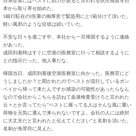
日系企業にはペストに効力があると言われる抗生物質を日
本から取り寄せ始めた。
S銀行駐在のI先輩の御厚意で緊急用にと1箱分けて頂いた。
軽い風邪のような症状は続いていた。
不安な日々を過ごす中、本社から一旦帰国するように連絡
があった。
成田到着時はすぐに空港の医務室に行って相談するように
との指示だった。他人事だな。
帰国当日、成田到着後空港医務室に向かった。医務官にど
うしましたか？と聞かれたのでペストが流行しているボン
ベイから帰って来たんですが感染の可能性があったらなん
なので会社からこちらを訪ねて血液検査受けろと言われた
云々とか言ってたら”ペストに罹ってる人はそんな風に重い
荷物を元気に運んで来られないですよ。会社の人には絶対
に大丈夫だと言われたと伝えてください”と名刺を頂いた。
名刺が免罪符に見えた。