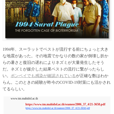
1994年、スーラットでペストが流行する前にちょっと大き
な地震があった。その地震でかなりの数の家が倒壊し折か
らの暑さと復旧の遅れによりネズミが大量発生したそう
だ。ネズミが媒介した結果ペストの流行に繋がったらし
い。
ボンベイでも感染が確認されている
が正確な数はわか
らん。このときの経験が昨今のCOVID-19対策にも活かされ
てるらしい。
www.tm.mahidol.ac.th
https://www.tm.mahidol.ac.th/seameo/2006_37_4/21-3658.pdf
https://www.tm.mahidol.ac.th/seameo/2006_37_4/21-3658.pdf