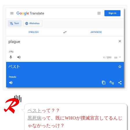
ペスト
って？？
黒死病
って、既にWHOが撲滅宣言してるんじ
ゃなかったっけ？