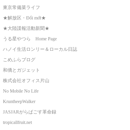
東京常備菜ライフ
★解放区・Đổi mới★
★大陸諜報活動新聞★
うる星やつら Home Page
ハノイ生活ロンリー＆ローカル日誌
こめふらブログ
和僑とガジェット
株式会社オフィス片山
No Mobile No Life
KruntheepWalker
JASJARがらぱごす革命録
tropicallfruit.net