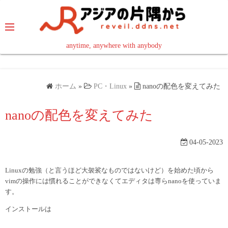
コ
ン
テ
ン
anytime, anywhere with anybody
read in your language
ツ
へ
ス
ホーム
»
PC・Linux
»
nanoの配色を変えてみた
キ
ッ
nanoの配色を変えてみた
プ
04-05-2023
Linuxの勉強（と言うほど大袈裟なものではないけど）を始めた頃から
vimの操作には慣れることができなくてエディタは専らnanoを使っていま
す。
インストールは