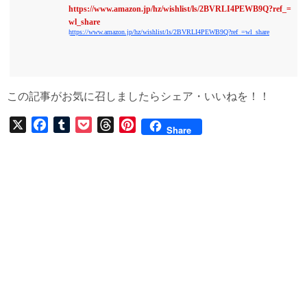
https://www.amazon.jp/hz/wishlist/ls/2BVRLI4PEWB9Q?ref_=
wl_share
https://www.amazon.jp/hz/wishlist/ls/2BVRLI4PEWB9Q?ref_=wl_share
この記事がお気に召しましたらシェア・いいねを！！
X
F
T
P
T
P
Share
a
u
o
h
i
c
m
c
r
n
e
b
k
e
t
b
l
e
a
e
o
r
t
d
r
o
s
e
k
s
t