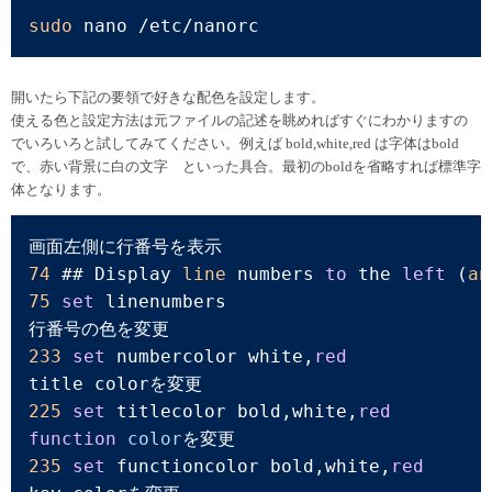
sudo
 nano /etc/nanorc
開いたら下記の要領で好きな配色を設定します。
使える色と設定方法は元ファイルの記述を眺めればすぐにわかりますの
でいろいろと試してみてください。例えば bold,white,red は字体はbold
で、赤い背景に白の文字 といった具合。最初のboldを省略すれば標準字
体となります。
74
 ## Display 
line
 numbers 
to
 the 
left
 (
an
75
set
 linenumbers

233
set
 numbercolor white,
red
225
set
 titlecolor bold,white,
red
function
color
235
set
 functioncolor bold,white,
red