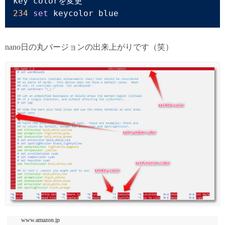
234
set
 keycolor blue
nano日の丸バージョンの出来上がりです（笑）
www.amazon.jp