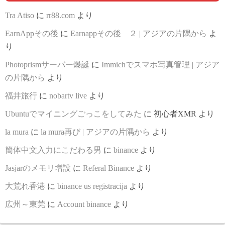
Tra Atiso
に
rr88.com
より
EarnAppその後
に
Earnappその後 ２ | アジアの片隅から
よ
り
Photoprismサーバー爆誕
に
Immichでスマホ写真管理 | アジア
の片隅から
より
福井旅行
に
nobartv live
より
Ubuntuでマイニングごっこをしてみた
に
初心者XMR
より
la mura
に
la mura再び | アジアの片隅から
より
簡体中文入力にこだわる男
に
binance
より
Jasjarのメモリ増設
に
Referal Binance
より
大荒れ香港
に
binance us registracija
より
広州～東莞
に
Account binance
より