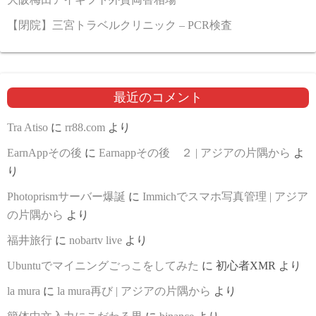
【閉院】三宮トラベルクリニック – PCR検査
最近のコメント
Tra Atiso
に
rr88.com
より
EarnAppその後
に
Earnappその後 ２ | アジアの片隅から
よ
り
Photoprismサーバー爆誕
に
Immichでスマホ写真管理 | アジア
の片隅から
より
福井旅行
に
nobartv live
より
Ubuntuでマイニングごっこをしてみた
に
初心者XMR
より
la mura
に
la mura再び | アジアの片隅から
より