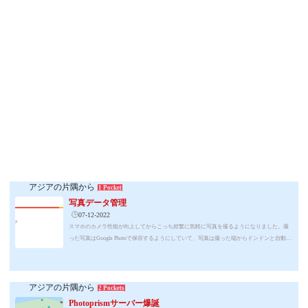
アジアの片隅から
1 Pocket
写真データ管理
07-12-2022
スマホのカメラ性能が向上してからこっち頻繁に気軽に写真を撮るようになりました。撮
った写真はGoogle Photoで保存するようにしていて、写真は撮った端からドンドンと自動で
アップロードされてゆく。SNSやブログに使う目的で撮ったものから仕事に使うスクリーン
ショット、ネットで拾ったちょっとした画像など、ありとあらゆる画像がどんどんアップ
ロードされていき、全く整理もしないから16GBある容量の約半分が画像データという状態
になっている。画像以外の雑多なデータとメールデータをあわせると全体の使用量が90％
アジアの片隅から
2 Pockets
を超えてきた。...
Photoprismサーバー爆誕