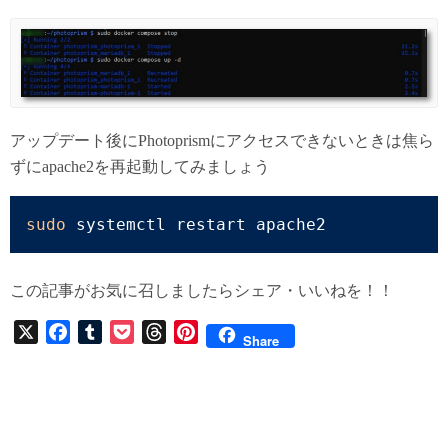
アップデート後にPhotoprismにアクセスできないときは焦ら
ずにapache2を再起動してみましょう
sudo
 systemctl restart apache2
この記事がお気に召しましたらシェア・いいねを！！
X
F
T
P
T
P
Share
a
u
o
h
i
c
m
c
r
n
e
b
k
e
t
b
l
e
a
e