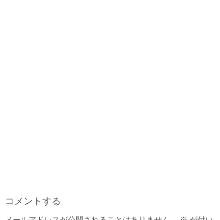
o
r
t
d
r
o
s
e
k
s
t
コメントする
メールアドレスが公開されることはありません。
※
が付い