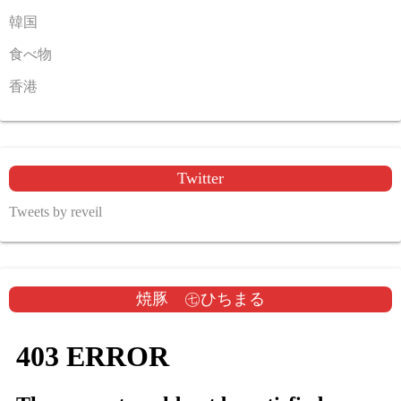
韓国
食べ物
香港
Twitter
Tweets by reveil
焼豚 ㊆ひちまる