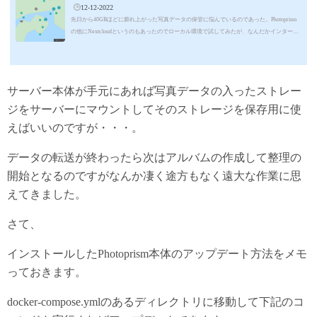
12-12-2022
先日から40GBほどに膨れ上がった写真データの保管に悩んでいるのであった。Photoprism
の他にNextcloudというのもあったのでローカル環境で試してみたが、なんだかインターフ
ェイスがしっくりこない。多機能だけどそれが故に動きがトロくストレスを感じたのです
ぐに見限ってしまった。インストールしたマシンがラズパイという非力なマシンだったの
が良くなかったのかも知れない。マシンを新調するってのもなんだか本末転倒な感じがす
るのよね。だって新しいマシンに投資するならGoogleに課金してGoogle Photosを使い続け
サーバー本体が手元にあれば写真データの入ったストレー
た方が良いのだ...
ジをサーバーにマウントしてそのストレージを保存用に使
えばいいのですが・・・。
データの転送が終わったら次はアルバムの作成して整理の
開始となるのですがなんか凄く途方もなく遠大な作業に思
えてきました。
さて、
インストールしたPhotoprism本体のアップデート方法をメモ
っておきます。
docker-compose.ymlのあるディレクトリに移動して下記のコ