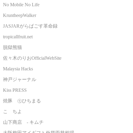
No Mobile No Life
KruntheepWalker
JASJARがらぱごす革命録
tropicallfruit.net
脱獄熊猫
佐々木のりおOfficialWebSite
Malaysia Hacks
神戸ジャーナル
Kiss PRESS
焼豚 ㊆ひちまる
こゝちよ
山下商店 - キムチ
大阪梅田アイギフト外貨両替相場