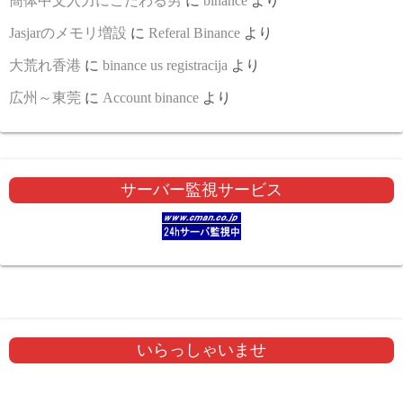
簡体中文入力にこだわる男
に
binance
より
Jasjarのメモリ増設
に
Referal Binance
より
大荒れ香港
に
binance us registracija
より
広州～東莞
に
Account binance
より
サーバー監視サービス
いらっしゃいませ