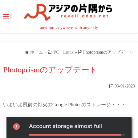
コ
ン
テ
ン
anytime, anywhere with anybody
read in your language
ツ
へ
ス
ホーム
»
PC・Linux
»
Photoprismのアップデート
キ
ッ
Photoprismのアップデート
プ
03-01-2023
いよいよ風前の灯火のGoogle Photosのストレージ・・・