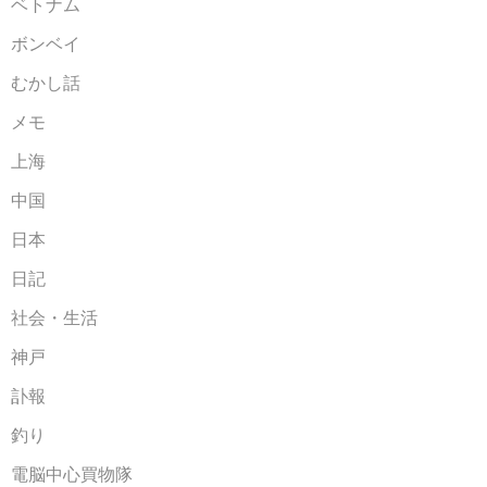
ベトナム
ボンベイ
むかし話
メモ
上海
中国
日本
日記
社会・生活
神戸
訃報
釣り
電脳中心買物隊