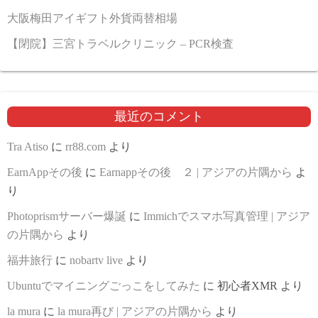
大阪梅田アイギフト外貨両替相場
【閉院】三宮トラベルクリニック – PCR検査
最近のコメント
Tra Atiso
に
rr88.com
より
EarnAppその後
に
Earnappその後 ２ | アジアの片隅から
よ
り
Photoprismサーバー爆誕
に
Immichでスマホ写真管理 | アジア
の片隅から
より
福井旅行
に
nobartv live
より
Ubuntuでマイニングごっこをしてみた
に
初心者XMR
より
la mura
に
la mura再び | アジアの片隅から
より