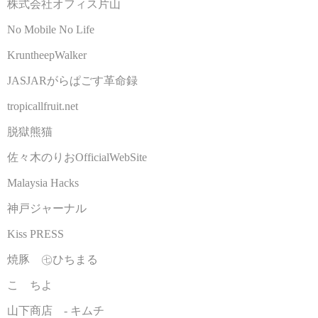
株式会社オフィス片山
No Mobile No Life
KruntheepWalker
JASJARがらぱごす革命録
tropicallfruit.net
脱獄熊猫
佐々木のりおOfficialWebSite
Malaysia Hacks
神戸ジャーナル
Kiss PRESS
焼豚 ㊆ひちまる
こゝちよ
山下商店 - キムチ