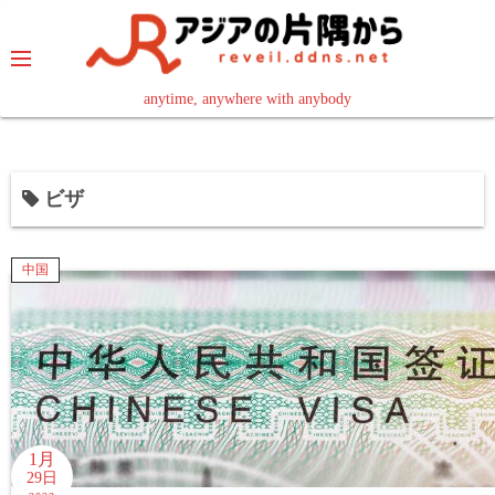
コ
ン
テ
ン
anytime, anywhere with anybody
read in your language
ツ
へ
ス
ビザ
キ
ッ
プ
中国
1月
29日