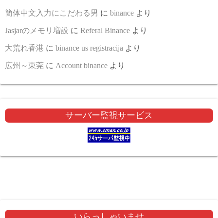
簡体中文入力にこだわる男
に
binance
より
Jasjarのメモリ増設
に
Referal Binance
より
大荒れ香港
に
binance us registracija
より
広州～東莞
に
Account binance
より
サーバー監視サービス
いらっしゃいませ