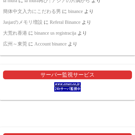
la mura
に
la mura再び | アジアの片隅から
より
簡体中文入力にこだわる男
に
binance
より
Jasjarのメモリ増設
に
Referal Binance
より
大荒れ香港
に
binance us registracija
より
広州～東莞
に
Account binance
より
サーバー監視サービス