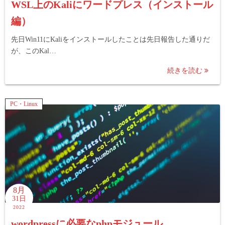
WSL上のKaliにワードプレス（インストール
編）
先日Win11にKaliをインストールしたことは先日報告した通りだ
が、このKal…
続きを読む
PC・Linux
8月
31日
2022
wordpressに必要なphpモジュール