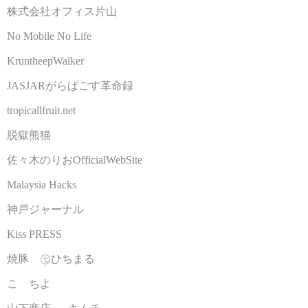
株式会社オフィス片山
No Mobile No Life
KruntheepWalker
JASJARがらぱごす革命録
tropicallfruit.net
脱獄熊猫
佐々木のりおOfficialWebSite
Malaysia Hacks
神戸ジャーナル
Kiss PRESS
焼豚 ㊆ひちまる
こゝちよ