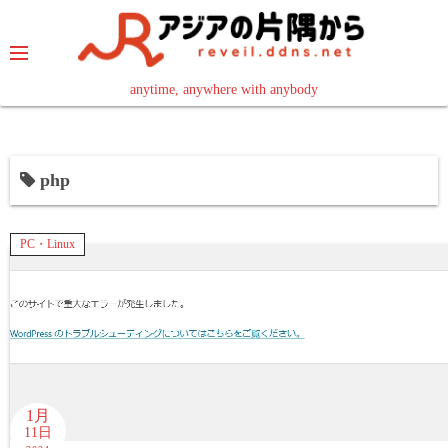
コ
ン
テ
ン
anytime, anywhere with anybody
read in your language
ツ
へ
ス
php
キ
ッ
プ
PC・Linux
1月
11日