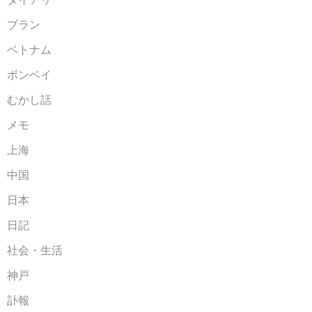
ブラン
ベトナム
ボンベイ
むかし話
メモ
上海
中国
日本
日記
社会・生活
神戸
訃報