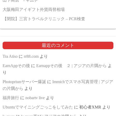
山下商店 - キムチ
大阪梅田アイギフト外貨両替相場
【閉院】三宮トラベルクリニック – PCR検査
最近のコメント
Tra Atiso
に
rr88.com
より
EarnAppその後
に
Earnappその後 ２ | アジアの片隅から
よ
り
Photoprismサーバー爆誕
に
Immichでスマホ写真管理 | アジア
の片隅から
より
福井旅行
に
nobartv live
より
Ubuntuでマイニングごっこをしてみた
に
初心者XMR
より