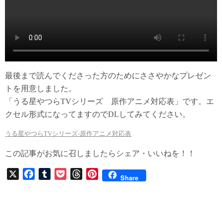
最後まで読んでくださった方のためにささやかなプレゼン
トを用意しました。
「うる星やつらTVシリーズ 原作アニメ対応表」です。エ
クセル形式になってますのでDLしてみてください。
うる星やつらTVシリーズ-原作アニメ対応表
この記事がお気に召しましたらシェア・いいねを！！
X
F
T
P
T
P
Share
a
u
o
h
i
c
m
c
r
n
e
b
k
e
t
b
l
e
a
e