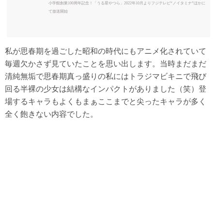
小学館創業100周年記念！「うる星やつら」2022年10月よりフジテレビ“ノイタミナ”ほかに
て放送開始
私が思春期を過ごした昭和の時代にもアニメ化されていて
毎週欠かさず見ていたことを思い出します。当時まだまだ
清純無垢で思春期真っ盛りの私にはトラジマビキニで飛び
回る半裸の少女は結構なインパクトがありました（笑）登
場するキャラもよくもまぁここまでと尖ったキャラが多く
全く飽きない内容でした。