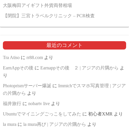
大阪梅田アイギフト外貨両替相場
【閉院】三宮トラベルクリニック – PCR検査
最近のコメント
Tra Atiso
に
rr88.com
より
EarnAppその後
に
Earnappその後 ２ | アジアの片隅から
よ
り
Photoprismサーバー爆誕
に
Immichでスマホ写真管理 | アジア
の片隅から
より
福井旅行
に
nobartv live
より
Ubuntuでマイニングごっこをしてみた
に
初心者XMR
より
la mura
に
la mura再び | アジアの片隅から
より