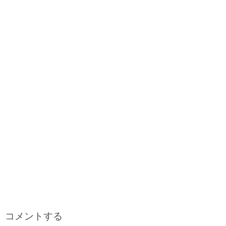
o
r
t
d
r
o
s
e
k
s
t
コメントする