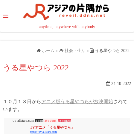
コ
ン
テ
ン
anytime, anywhere with anybody
read in your language
ツ
へ
ス
ホーム
»
社会・生活
»
うる星やつら 2022
キ
ッ
うる星やつら 2022
プ
24-10-2022
１０月１３日から
アニメ版うる星やつらが放映開始
されて
います。
uy-allstars.com
1 Post
291 Users
39 Pockets
TVアニメ「うる星やつら」
https://uy-allstars.com