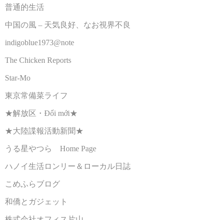
普通的生活
中国の風 – 天気良好、なお視界不良
indigoblue1973@note
The Chicken Reports
Star-Mo
東京常備菜ライフ
★解放区・Đổi mới★
★大陸諜報活動新聞★
うる星やつら Home Page
ハノイ生活ロンリー＆ローカル日誌
こめふらブログ
和僑とガジェット
株式会社オフィス片山