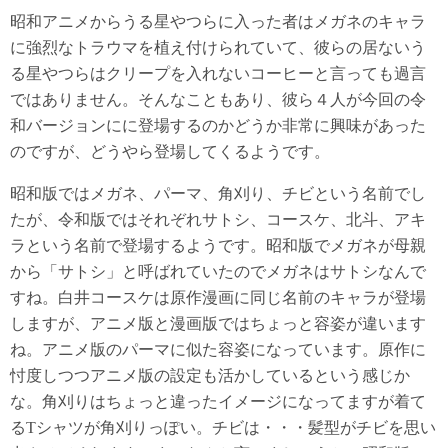
昭和アニメからうる星やつらに入った者はメガネのキャラ
に強烈なトラウマを植え付けられていて、彼らの居ないう
る星やつらはクリープを入れないコーヒーと言っても過言
ではありません。そんなこともあり、彼ら４人が今回の令
和バージョンにに登場するのかどうか非常に興味があった
のですが、どうやら登場してくるようです。
昭和版ではメガネ、パーマ、角刈り、チビという名前でし
たが、令和版ではそれぞれサトシ、コースケ、北斗、アキ
ラという名前で登場するようです。昭和版でメガネが母親
から「サトシ」と呼ばれていたのでメガネはサトシなんで
すね。白井コースケは原作漫画に同じ名前のキャラが登場
しますが、アニメ版と漫画版ではちょっと容姿が違います
ね。アニメ版のパーマに似た容姿になっています。原作に
忖度しつつアニメ版の設定も活かしているという感じか
な。角刈りはちょっと違ったイメージになってますが着て
るTシャツが角刈りっぽい。チビは・・・髪型がチビを思い