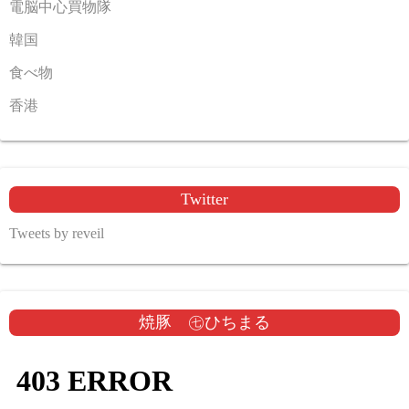
電脳中心買物隊
韓国
食べ物
香港
Twitter
Tweets by reveil
焼豚 ㊆ひちまる