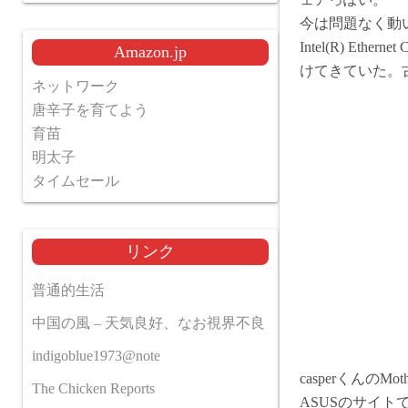
今は問題なく動
Intel(R) Et
Amazon.jp
けてきていた。
ネットワーク
唐辛子を育てよう
育苗
明太子
タイムセール
リンク
普通的生活
中国の風 – 天気良好、なお視界不良
indigoblue1973@note
casperくんのMo
The Chicken Reports
ASUSのサイトで