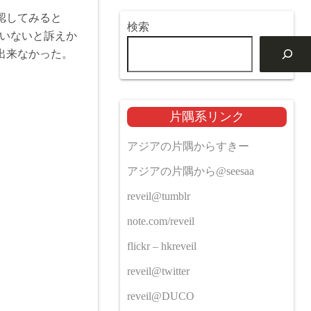
認してみると
検索
動作していないと訴えか
出来なかった。
片隅系リンク
アジアの片隅からすきー
アジアの片隅から@seesaa
reveil@tumblr
note.com/reveil
flickr – hkreveil
reveil@twitter
reveil@DUCO