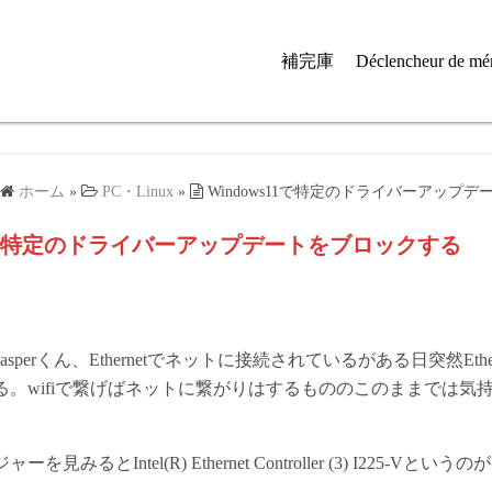
補完庫
Déclencheur de mé
ホーム
»
PC・Linux
»
Windows11で特定のドライバーアップ
s11で特定のドライバーアップデートをブロックする
sperくん、Ethernetでネットに接続されているがある日突然Ethe
る。wifiで繋げばネットに繋がりはするもののこのままでは気
見みるとIntel(R) Ethernet Controller (3) I225-Vと