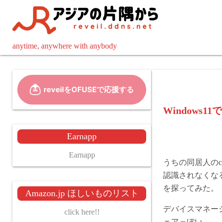
コ
ン
テ
ン
anytime, anywhere with anybody
ツ
へ
ス
キ
ッ
Window
プ
Earnapp
Earnapp
うちの同居人のca
認識されなくな
を探ってみた。
Amazon.jp ほしいものリスト
デバイスマネージャーを
click here!!
ェアっぽい。