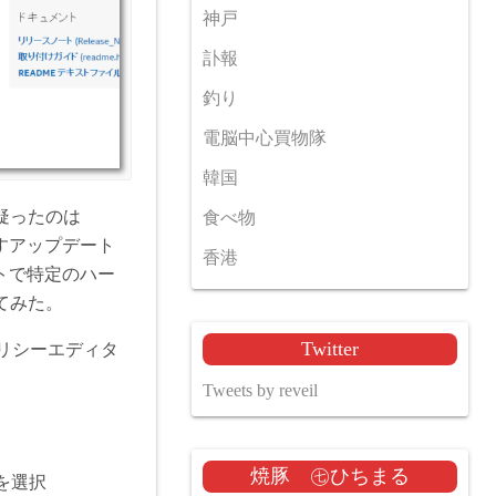
神戸
訃報
釣り
電脳中心買物隊
韓国
疑ったのは
食べ物
らすアップデート
香港
ートで特定のハー
てみた。
Twitter
リシーエディタ
Tweets by reveil
焼豚 ㊆ひちまる
を選択