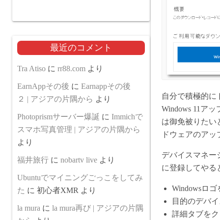
最近のコメント
Tra Atiso
に
rr88.com
より
EarnAppその後
に
Earnappその後
自分で積極的に
２ | アジアの片隅から
より
Windows 
Photoprismサーバー爆誕
に
Immichで
は御免被りたいと
スマホ写真管理 | アジアの片隅から
ドウェアのアッ
より
デバイスマネー
福井旅行
に
nobartv live
より
に登録してやる
Ubuntuでマイニングごっこをしてみ
Window
た
に
初心者XMR
より
目的のデバイ
la mura
に
la mura再び | アジアの片隅
詳細タブをク