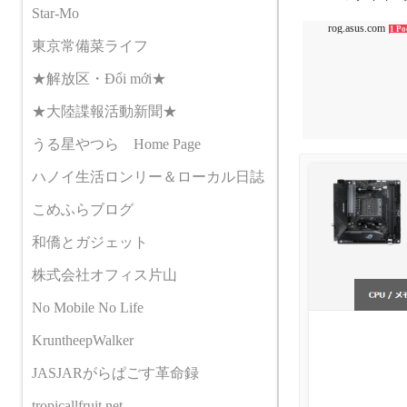
Star-Mo
rog.asus.com
1 Po
東京常備菜ライフ
★解放区・Đổi mới★
★大陸諜報活動新聞★
うる星やつら Home Page
ハノイ生活ロンリー＆ローカル日誌
こめふらブログ
和僑とガジェット
株式会社オフィス片山
No Mobile No Life
KruntheepWalker
JASJARがらぱごす革命録
tropicallfruit.net