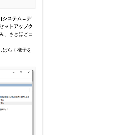
→[システム→デ
スセットアップク
進み、さきほどコ
しばらく様子を