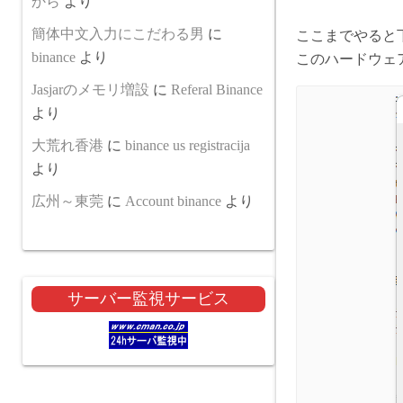
から
より
簡体中文入力にこだわる男
に
ここまでやると
binance
より
このハードウェ
Jasjarのメモリ増設
に
Referal Binance
より
大荒れ香港
に
binance us registracija
より
広州～東莞
に
Account binance
より
サーバー監視サービス