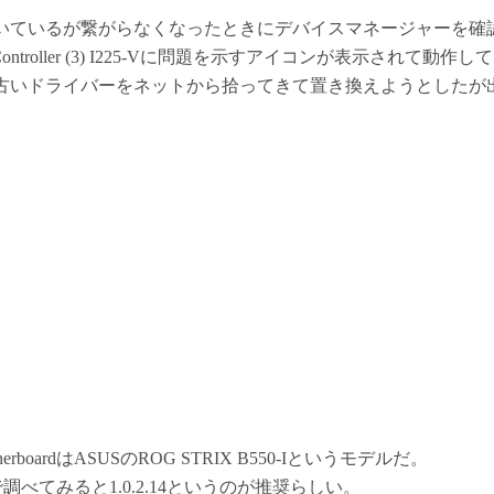
いているが繋がらなくなったときにデバイスマネージャーを確
hernet Controller (3) I225-Vに問題を示すアイコンが表示されて
古いドライバーをネットから拾ってきて置き換えようとしたが
therboardはASUSのROG STRIX B550-Iというモデルだ。
調べてみると1.0.2.14というのが推奨らしい。