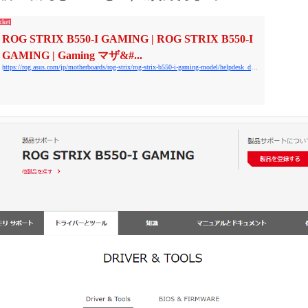
cket
ROG STRIX B550-I GAMING | ROG STRIX B550-I
GAMING | Gaming マザ&#...
https://rog.asus.com/jp/motherboards/rog-strix/rog-strix-b550-i-gaming-model/helpdesk_download